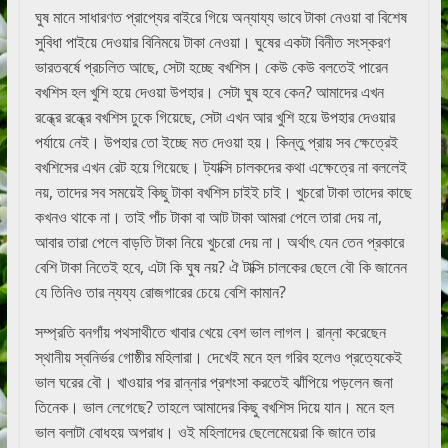
ঘুষ মানে সাধারণত প্রাপ্যের বাইরে গিয়ে অন্যায্য ভাবে টাকা নেওয়া বা বিশেষ
সুবিধা পাইয়ে দেওয়ার বিনিময়ে টাকা নেওয়া। ঘুষের একটা বিনীত সংস্করণ
ভারতবর্ষে প্রচলিত আছে, সেটা হচ্ছে বখশিস। কেউ কেউ বলতেই পারেন
বখশিস হল খুশি হয়ে দেওয়া উপহার। সেটা ঘুষ হবে কেন? আমাদের এখন
রন্ধ্রে রন্ধ্রে বখশিস ঢুকে গিয়েছে, সেটা এখন আর খুশি হয়ে উপহার দেওয়ার
পর্যায়ে নেই। উপহার তো ইচ্ছে মত দেওয়া হয়। কিন্তু প্রায় সব ক্ষেত্রেই
বখশিসের এখন রেট হয়ে গিয়েছে। ট্যাক্সি চালকদের কথা এক্ষেত্রে না বললেই
নয়, তাদের সব সময়েই কিছু টাকা বখশিস চাইই চাই। খুচরো টাকা তাদের কাছে
কখনও থাকে না। তাই পাঁচ টাকা বা আট টাকা আমরা পেলে তারা দেয় না,
আবার তারা পেলে বাড়তি টাকা নিয়ে খুচরো দেয় না। অর্থাৎ যেন তেন প্রকারে
বেশি টাকা নিতেই হবে, এটা কি ঘুষ নয়? ঐ টাক্সি চালকের ছেলে বৌ কি জানেন
যে তিনিও তার ন্যয্য রোজগারের চেয়ে বেশি কামান?
সম্প্রতি বনগাঁয় পথসাথীতে খাবার খেয়ে বেশ ভাল লাগল। রান্না করেছেন
স্থানীয় স্বনির্ভর গোষ্ঠীর মহিলারা। দেখেই মনে হল গরিব হলেও প্রত্যেকেই
ভাল ঘরের বৌ। খাওয়ার পর রান্নার প্রশংসা করতেই ঝাঁপিয়ে পড়লেন জনা
তিনেক। ভাল লেগেছে? তাহলে আমাদের কিছু বখশিস দিয়ে যান। মনে হল
ভাল বলাটা বোধহয় অপরাধ। ওই মহিলাদের ছেলেমেয়েরা কি জানে তার