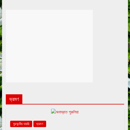
ভ্রমণ
ঘুরনচন্ডীর ডায়রি
ভ্রমণ