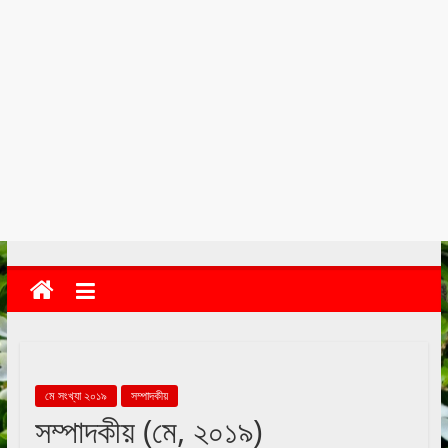
kolkata
abekshan.com
মে সংখ্যা ২০১৯
সম্পাদকীয়
সম্পাদকীয় (মে, ২০১৯)