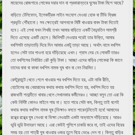
মায়েদের রোজগারে লোকের দয়ার দান বা প্রকারান্তরে ঘুষের টাকা মিশে আছে?
বাড়িতে টেলিফোন, ইলেকট্রিক লাইন সংযোগ দেওয়া হোক বা টিভি ফ্রিজ
প্রভৃতি পৌঁছানো। সব ক্ষেত্রেই আপনাকে মিষ্টি খাওয়ার বাবদ টাকা দিতেই
হবে। এই লেখা যখন লিখছি তখন আমার বাড়িতে একটি বৈদ্যুতিন সামগ্রী
দিতে এসেছে একটি ছেলে। জিনিসটি দেওয়ার পরেই তার উক্তি, আমার
বখশিসটা তাড়াতাড়ি দিয়ে দিন আমার একটু তাড়া আছে। অর্থাৎ নামে বখশিস
হলেও সেটা তার পাওনা হয়ে দাঁড়িয়েছে এখন। গ্যাস দেয় যে লোকটি তারও
তো বখশিসের নির্ধারিত রেট কুড়ি টাকা। আচ্ছা এদের বাড়ির লোকেরা কি জানে
তাদের বাবা বা কাকা বখশিস নামক ঘুষ খান বা নেন নিয়মিত।
রেস্টুর‍্যান্টে খেতে গেলে খাওয়ার পর বখশিস দিতে হয়, এটা নাকি রীতি,
হোটেলের বয় বেয়ারাদের কথায় কথায় বখশিস দিতে হয়, বখশিস দিতে হয়
রাজধানী শতাব্দীতে খাবার খেলে সেখানকার কর্মীদেরও। আচ্ছা বলুন তো এরা কি
কেউ নির্দিষ্ট কোনও মাইনে পায় না। হতে পারে সেটা কম, কিন্তু তাই বলেই
কথায় কথায় বখশিস নামক ঘুষ (ভিক্ষাও বলতে পারেন)নিতেই হবে! আমাদের
রন্ধ্রে রন্ধ্রে ঘুষ নেওয়া বা ভিক্ষা নেওয়াটা একটা অভ্যাসে দাঁড়িয়েছে। আরও
ভুরি ভুরি উদাহরণ আছে। এরা কেউই পুলিশে চাকরি করে না, তাই এদের বিয়ের
সময় হয় তো পাত্রী ঘুষ খাওয়ার ওজর তুলে বিয়ে ভেঙে দেন না। কিন্তু বাড়ির