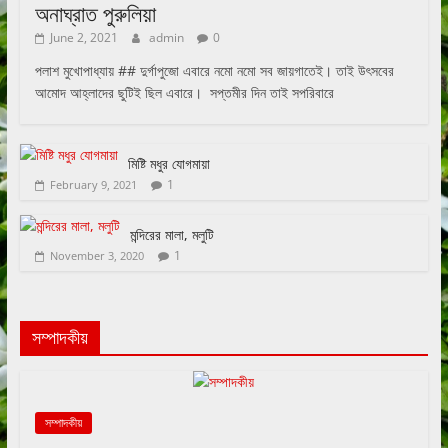
অনাঘ্রাত পুরুলিয়া
June 2, 2021
admin
0
পলাশ মুখোপাধ্যায় ## দুর্গাপুজো এবারে নমো নমো সব জায়গাতেই। তাই উৎসবের
আমোদ আহ্লাদের ছুটিই ছিল এবারে। সপ্তমীর দিন তাই সপরিবারে
মিষ্টি মধুর যোগমায়া
1
February 9, 2021
মন্দিরের মালা, মলুটি
1
November 3, 2020
সম্পাদকীয়
সম্পাদকীয়