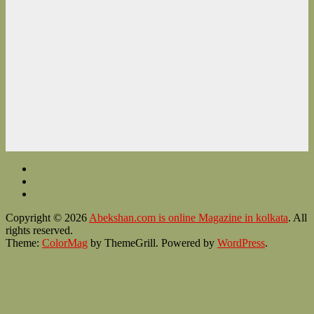
Copyright © 2026
Abekshan.com is online Magazine in kolkata
. All
rights reserved.
Theme:
ColorMag
by ThemeGrill. Powered by
WordPress
.