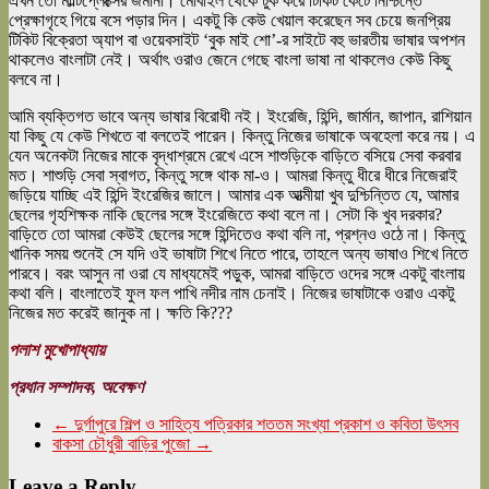
এখন তো মাল্টিপ্লেক্সের জমানা। মোবাইল থেকে টুক করে টিকিট কেটে নিশ্চিন্তে
প্রেক্ষাগৃহে গিয়ে বসে পড়ার দিন। একটু কি কেউ খেয়াল করেছেন সব চেয়ে জনপ্রিয়
টিকিট বিক্রেতা অ্যাপ বা ওয়েবসাইট ‘বুক মাই শো’-র সাইটে বহু ভারতীয় ভাষার অপশন
থাকলেও বাংলাটা নেই। অর্থাৎ ওরাও জেনে গেছে বাংলা ভাষা না থাকলেও কেউ কিছু
বলবে না।
আমি ব্যক্তিগত ভাবে অন্য ভাষার বিরোধী নই। ইংরেজি, হিন্দি, জার্মান, জাপান, রাশিয়ান
যা কিছু যে কেউ শিখতে বা বলতেই পারেন। কিন্তু নিজের ভাষাকে অবহেলা করে নয়। এ
যেন অনেকটা নিজের মাকে বৃদ্ধাশ্রমে রেখে এসে শাশুড়িকে বাড়িতে বসিয়ে সেবা করবার
মত। শাশুড়ি সেবা স্বাগত, কিন্তু সঙ্গে থাক মা-ও। আমরা কিন্তু ধীরে ধীরে নিজেরাই
জড়িয়ে যাচ্ছি এই হিন্দি ইংরেজির জালে। আমার এক আত্মীয়া খুব দুশ্চিন্তিত যে, আমার
ছেলের গৃহশিক্ষক নাকি ছেলের সঙ্গে ইংরেজিতে কথা বলে না। সেটা কি খুব দরকার?
বাড়িতে তো আমরা কেউই ছেলের সঙ্গে হিন্দিতেও কথা বলি না, প্রশ্নও ওঠে না। কিন্তু
খানিক সময় শুনেই সে যদি ওই ভাষাটা শিখে নিতে পারে, তাহলে অন্য ভাষাও শিখে নিতে
পারবে। বরং আসুন না ওরা যে মাধ্যমেই পড়ুক, আমরা বাড়িতে ওদের সঙ্গে একটু বাংলায়
কথা বলি। বাংলাতেই ফুল ফল পাখি নদীর নাম চেনাই। নিজের ভাষাটাকে ওরাও একটু
নিজের মত করেই জানুক না। ক্ষতি কি???
পলাশ মুখোপাধ্যায়
প্রধান সম্পাদক, অবেক্ষণ
←
দুর্গাপুরে শিল্প ও সাহিত্য পত্রিকার শততম সংখ্যা প্রকাশ ও কবিতা উৎসব
বাকসা চৌধুরী বাড়ির পুজো
→
Leave a Reply