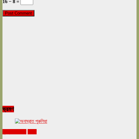
16 − 8 =
ভ্রমণ
ঘুরনচন্ডীর ডায়রি
ভ্রমণ