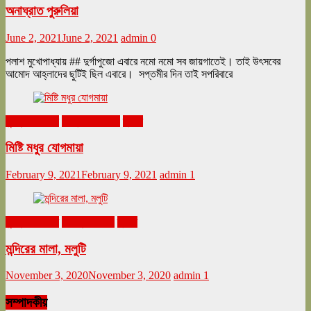
অনাঘ্রাত পুরুলিয়া
June 2, 2021
June 2, 2021
admin
0
পলাশ মুখোপাধ্যায় ## দুর্গাপুজো এবারে নমো নমো সব জায়গাতেই। তাই উৎসবের
আমোদ আহ্লাদের ছুটিই ছিল এবারে। সপ্তমীর দিন তাই সপরিবারে
ঘুরনচন্ডীর ডায়রি
ফেব্রুয়ারি ২০২১
ভ্রমণ
মিষ্টি মধুর যোগমায়া
February 9, 2021
February 9, 2021
admin
1
ঘুরনচন্ডীর ডায়রি
নভেম্বর ২০২০
ভ্রমণ
মন্দিরের মালা, মলুটি
November 3, 2020
November 3, 2020
admin
1
সম্পাদকীয়