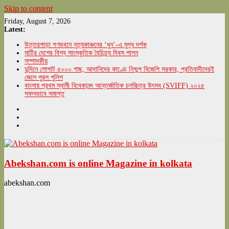
Skip to content
Friday, August 7, 2026
Latest:
উত্তরপাড়া গণভবনে নৃত্যকাঞ্চনের ‘ধুন’-এ মুগ্ধ দর্শক
মাটির দেশের বিশ্ব সাংস্কৃতিক বৈচিত্র্য দিবস পালন
সম্পাদকীয়
দুদিনে লোপাট ৫০০০ গাছ, আদানিদের কাণ্ডে নিশ্চুপ বিজেপি সরকার, প্রতিবাদীদেরই
জেলে পুরল পুলিশ
বাংলায় প্রথম স্বামী বিবেকানন্দ আন্তর্জাতিক চলচ্চিত্র উৎসব (SVIFF) ২০২৫
সফলভাবে সমাপ্ত
Abekshan.com is online Magazine in kolkata
abekshan.com