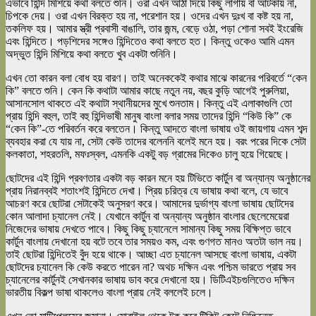
এভাবে হিন্দি মিশিয়ে কথা বলতে শুনি। ওরা এখন আঠা দিয়ে কিছু লাগায় বা আটকায় না,
চিপকে দেয়। ওরা এখন বিরক্ত হয় না, পরেশান হয়। ওদের এখন দুঃখ বা কষ্ট হয় না,
তকলিফ হয়। আমার স্ত্রী প্রবাসী বাঙালি, তার জন্ম, বেড়ে ওঠা, পড়া শোনা সবই ইংরেজি
এবং হিন্দিতে। পড়শিদের সঙ্গেও হিন্দিতেও কথা বলতে হত। কিন্তু ওকেও আমি এমন
অদ্ভুত হিন্দি মিশিয়ে কথা বলতে খুব একটা শুনিনি।
এখন তো কারন বলা বোধ হয় বারণ। তাই অনেককেই কথার মাঝে কারনের পরিবর্তে “কেন
কি” বলতে শুনি। কেন কি কথাটা আমার কাছে নতুন নয়, বছর কুড়ি আগেই পুরুলিয়া,
আসানসোল থাকতে এই কথাটা স্থানীয়দের মুখে শুনতাম। কিন্তু এই এলাকাগুলি তো
প্রায় হিন্দি বহুল, তাই বহু হিন্দিভাষী মানুষ বাংলা বলার সময় তাদের হিন্দি “কিউ কি” কে
“কেন কি”-তে পরিবর্তন করে বলতেন। কিন্তু আদতে বাংলা ভাষায় ওই জায়গায় এমন শব্দ
ব্যবহার করা যে যায় না, সেটা কেউ তাদের বলেননি বলেই মনে হয়। বরং পরের দিকে সেটা
কলকাতা, শহরতলি, মফঃস্বল, এমনকি একটু বড় গ্রামের দিকেও চালু হয়ে গিয়েছে।
ছোটদের এই হিন্দি প্রবণতার একটা বড় কারন মনে হয় টিভিতে কার্টুন বা অন্যান্য অনুষ্ঠানের
প্রায় নিরানব্বই শতাংশই হিন্দিতে দেখা। প্রিয় চরিত্র যে ভাষায় কথা বলে, যে ভাবে
আচরণ করে ছোটরা সেটাকেই অনুসরণ করে। আমাদের দুর্ভাগ্য বাংলা ভাষায় ছোটদের
কোন আলাদা চ্যানেল নেই। যেখানে কার্টুন বা অন্যান্য অনুষ্ঠান বাংলার ছেলেমেয়েরা
নিজেদের ভাষায় দেখতে পাবে। কিছু কিছু চ্যানেলে সামান্য কিছু সময় বিক্ষিপ্ত ভাবে
কার্টুন বাংলায় দেখানো হয় বটে তবে তার সময়ও কম, এবং গুণগত মানও অতটা ভাল নয়।
তাই ছোটরা হিন্দিতেই বুঁদ হয়ে থাকে। আচ্ছা এত চ্যানেল আসছে বাংলা ভাষায়, একটা
ছোটদের চ্যানেল কি কেউ করতে পারেন না? অথচ দক্ষিন এবং পশ্চিম ভারতে প্রায় সব
চ্যানেলের কার্টুনই সেখানকার ভাষায় ডাব করে দেখানো হয়। ডিটিএইচগুলিতেও দক্ষিন
ভারতীয় বিকল্প ভাষা থাকলেও বাংলা প্রায় নেই বললেই চলে।