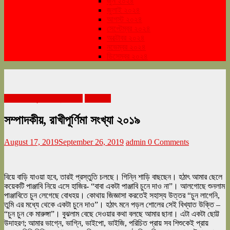
জুন ২০২৪
জুলাই ২০২৪
আগস্ট ২০২৪
সেপ্টেম্বর ২০২৪
অক্টোবর ২০২৪
নভেম্বর ২০২৪
ডিসেম্বর ২০২৪
আগস্ট রাখীপূর্ণিমা সংখ্যা ২০১৯
সম্পাদকীয়
সম্পাদকীয়, রাখীপূর্ণিমা সংখ্যা ২০১৯
August 17, 2019
September 26, 2019
admin
0 Comments
বিয়ে বাড়ি যাওয়া হবে, তারই প্রস্তুতি চলছে। গিন্নি শাড়ি বাছছেন। হঠাৎ আমার ছেলে
কয়েকটি পাঞ্জাবি নিয়ে এসে হাজির- “বাবা একটা পাঞ্জাবি চুনে দাও না”। আলগোছে শুনলাম
পাঞ্জাবিতে চুন লেগেছে বোধহয়। কোথায় জিজ্ঞাসা করতেই সহাস্য উত্তর “চুন লাগেনি,
তুমি এর মধ্যে থেকে একটা চুনে দাও”। হঠাৎ মনে পড়ল শোলের সেই বিখ্যাত উক্তি –
“চুন চুন কে মারুঙ্গা”। বুঝলাম বেছে দেওয়ার কথা বলছে আমার ছানা। এটা একটা ছোট্ট
উদাহরণ; আমার ভাগ্নে, ভাগ্নি, ভাইপো, ভাইজি, পরিচিত প্রায় সব শিশুকেই প্রায়