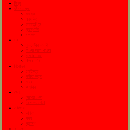
বিশ্ব
জীবনযাত্রা
স্বাস্থ্য
প্রযুক্তি
রসনাতৃপ্তি
গৃহস্থালি
রূপকলা
ভ্রমণ
ঘুরনচন্ডীর ডায়রি
যাওয়া মানে খাওয়া
ঘুরে tourএ
পথের দাবি
বিনোদন
চলচ্চিত্র
সঙ্গীত-নৃত্য
নাটক
অনুষ্ঠান
খেলা
দেশের খেলা
বিদেশের খেলা
সাহিত্য
কবিতা
গদ্য
প্রবন্ধ
কচি-কাঁচা