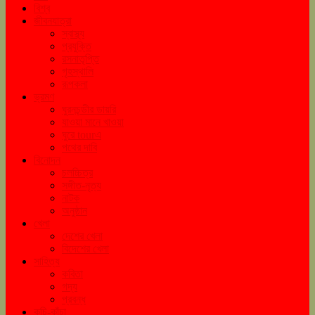
বিশ্ব
জীবনযাত্রা
স্বাস্থ্য
প্রযুক্তি
রসনাতৃপ্তি
গৃহস্থালি
রূপকলা
ভ্রমণ
ঘুরনচন্ডীর ডায়রি
যাওয়া মানে খাওয়া
ঘুরে tourএ
পথের দাবি
বিনোদন
চলচ্চিত্র
সঙ্গীত-নৃত্য
নাটক
অনুষ্ঠান
খেলা
দেশের খেলা
বিদেশের খেলা
সাহিত্য
কবিতা
গদ্য
প্রবন্ধ
কচি-কাঁচা