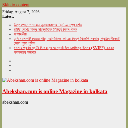
Skip to content
Friday, August 7, 2026
Latest:
উত্তরপাড়া গণভবনে নৃত্যকাঞ্চনের ‘ধুন’-এ মুগ্ধ দর্শক
মাটির দেশের বিশ্ব সাংস্কৃতিক বৈচিত্র্য দিবস পালন
সম্পাদকীয়
দুদিনে লোপাট ৫০০০ গাছ, আদানিদের কাণ্ডে নিশ্চুপ বিজেপি সরকার, প্রতিবাদীদেরই
জেলে পুরল পুলিশ
বাংলায় প্রথম স্বামী বিবেকানন্দ আন্তর্জাতিক চলচ্চিত্র উৎসব (SVIFF) ২০২৫
সফলভাবে সমাপ্ত
Abekshan.com is online Magazine in kolkata
abekshan.com