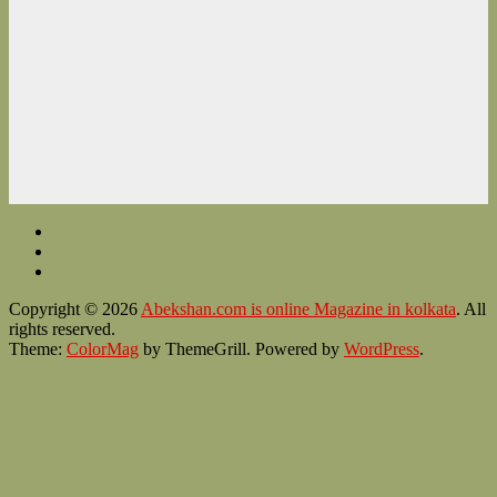
Copyright © 2026
Abekshan.com is online Magazine in kolkata
. All
rights reserved.
Theme:
ColorMag
by ThemeGrill. Powered by
WordPress
.