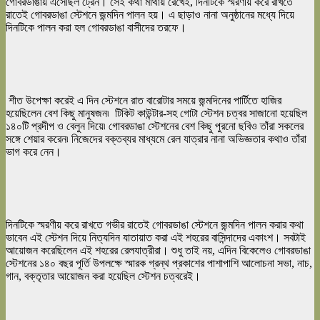
গোবরডাঙায় এসেছিল ট্রেন। সেই কথা মাথায় রেখেই, দিনটিকে স্মরণীয় করে রাখতে
রাতেই গোবরডাঙা স্টেশনে জন্মদিন পালন হয়। এ ছাড়াও নানা অনুষ্ঠানের মধ্যে দিয়ে
দিনটিকে পালন করা হল গোবরডাঙা বাসীদের তরফে।
শীত উপেক্ষা করেই এ দিন স্টেশনে রাত বারোটার সময়ে জন্মদিনের পার্টিতে হাজির
হয়েছিলেন বেশ কিছু মানুষজন৷ টিকিট কাউন্টার-সহ গোটা স্টেশন চত্বর সাজানো হয়েছিল
১৪০টি প্রদীপ ও বেলুন দিয়ে৷ গোবরডাঙা স্টেশনের বেশ কিছু পুরনো ছবিও তাঁরা সকলের
সঙ্গে শেয়ার করেন৷ নিজেদের বক্তব্যর মাধ্যমে রেল যাত্রার নানা অভিজ্ঞতার কথাও তাঁরা
ভাগ করে নেন।
দিনটিকে স্মরণীয় করে রাখতে গভীর রাতেই গোবরডাঙা স্টেশনে জন্মদিন পালন করার কথা
ভাবেন এই স্টেশন দিয়ে নিত্যদিন যাতায়াত করা এই শহরের বাসিন্দাদের একাংশ। সবটাই
আয়োজন করেছিলেন এই শহরের রেলযাত্রীরা। শুধু তাই নয়, এদিন বিকেলেও গোবরডাঙা
স্টেশনের ১৪০ বছর পূর্তি উপলক্ষে স্মারক গ্রন্থ প্রকাশের পাশাপাশি আলোচনা সভা, নাচ,
গান, বক্তৃতার আয়োজন করা হয়েছিল স্টেশন চত্বরেই।