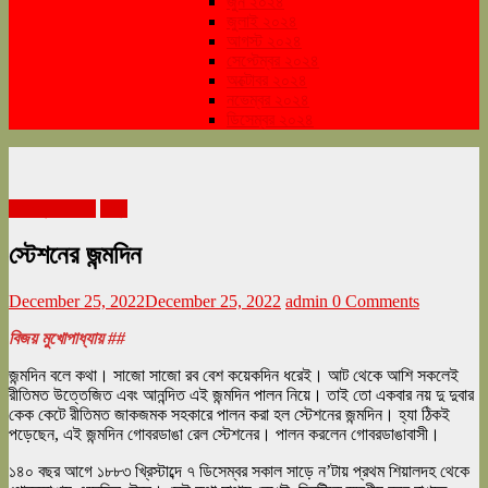
জুন ২০২৪
জুলাই ২০২৪
আগস্ট ২০২৪
সেপ্টেম্বর ২০২৪
অক্টোবর ২০২৪
নভেম্বর ২০২৪
ডিসেম্বর ২০২৪
ডিসেম্বর ২০২২
রাজ্য
স্টেশনের জন্মদিন
December 25, 2022
December 25, 2022
admin
0 Comments
বিজয় মুখোপাধ্যায় ##
জন্মদিন বলে কথা। সাজো সাজো রব বেশ কয়েকদিন ধরেই। আট থেকে আশি সকলেই
রীতিমত উত্তেজিত এবং আনন্দিত এই জন্মদিন পালন নিয়ে। তাই তো একবার নয় দু দুবার
কেক কেটে রীতিমত জাকজমক সহকারে পালন করা হল স্টেশনের জন্মদিন। হ্যা ঠিকই
পড়েছেন, এই জন্মদিন গোবরডাঙা রেল স্টেশনের। পালন করলেন গোবরডাঙাবাসী।
১৪০ বছর আগে ১৮৮৩ খ্রিস্টাব্দে ৭ ডিসেম্বর সকাল সাড়ে ন’টায় প্রথম শিয়ালদহ থেকে