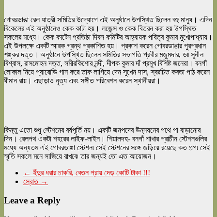
গোবরডাঙা রেল যাত্রী সমিতির উদ্যোগে এই অনুষ্ঠানে উপস্থিত ছিলেন বহু মানুষ। এদিন
বিকেলের এই অনুষ্ঠানেও কেক কাটা হয়। লজেন্স ও কেক বিতরন করা হয় উপস্থিত
সকলের মধ্যে। কেক কাটেন প্রতিষ্ঠা দিবস কমিটির আহ্বায়ক পবিত্র কুমার মুখোপাধ্যায়।
এই উপলক্ষে একটি স্মারক গ্রন্থ প্রকাশিত হয়। প্রকাশ করেন গোবরডাঙার পুরপ্রধান
শঙ্কর দত্ত। অনুষ্ঠানে উপস্থিত ছিলেন সমিতির সভাপতি প্রবীর মজুমদার, ডঃ সুনীল
বিশ্বাস, রাসমোহন দত্ত, সমীরকিশোর নন্দী, দীপক কুমার দাঁ প্রমুখ বিশিষ্ট জনেরা। বনগাঁ
লোকাল নিয়ে প্যারোডি গান করে তাক লাগিয়ে দেন সুখেন দাস, স্বরচিত কবতা পাঠ করেন
ধীমান রায়। এছাড়াও নৃত্য এবং সঙ্গীত পরিবেশন করেন স্থানীয়রা।
কিন্তু এতো শুধু স্টেশনের বর্ষপূর্তি নয়। একটি জনপদের উন্নয়নের পথে পা বাড়ানোর
দিন। রেলপথ একটা শহরের লাইফ-লাইন। শিয়ালদহ- বনগাঁ শাখার প্রাচীন স্টেশনগুলির
মধ্যে অন্যতম এই গোবরডাঙা স্টেশন৷ সেই স্টেশনের সঙ্গে জড়িয়ে রয়েছে কত গল্প৷ সেই
স্মৃতি সকলে মনে সাজিয়ে রাখবে৷ তার জন্যই তো এত আয়োজন।
←
ইঁদুর ধরার চাকরি, বেতন প্রায় দেড় কোটি টাকা !!!
স্রোত
→
Leave a Reply