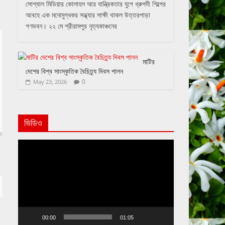
সোশ্যাল মিডিয়ার কোলাহল আর যান্ত্রিকতার যুগে ধ্রুপদী শিল্পের
আবহে এক মনোমুগ্ধকর সন্ধ্যার সাক্ষী থাকল উত্তরপাড়া
গণভবন। ২২ মে শ্রীরামপুর নৃত্যকাঞ্চনের
মাটির
দেশের বিশ্ব সাংস্কৃতিক বৈচিত্র্য দিবস পালন
0
May 23, 2026
ভিডিও
Video
Player
00:00
01:05