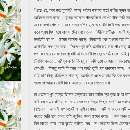
abekshan.com
“ওরে ওঠ, আর কত ঘুমাবি? সাড়ে আটটা বাজতে যায়! বাপির স্নান হ
অফিসে চলে যাবে” – ঘুমের আবেশে পাশবালিশে লেপ্টে থাকা রুমি মায
মধ্যে দেখা গেল না। সবে মাত্র বাপির হাত ধরে ট্রেকিংটা শুরু কর
করে প্রায় মিস্ হয়ে যাওয়া ট্রেন ধরে তারা দার্জিলিং পৌঁছাল; যত
মজাটাই হল না। মায়ের আরেক প্রস্থ চেঁচামেচি শুরু হওয়ার আগেই 
এক্সাইটিং স্বপ্নের কথা। সিক্সে পড়া রুমি এমনিতেই হাত-পা নেড়ে
লাগাক মেয়ের স্বপ্নের পুরোটা না শুনে টেবিল ছেড়ে ওঠার জো নেই। 
ট্রেকিং করতে চাস? খুব কঠিন কিন্তু।” রুমি দুধে ভেজানো এক চামচ 
দেখেছি। কিন্তু আমি কি আর একা যাব? তুমি তো থাকবেই সাথে। স্
তাই না? দিব্বু উঠছিলাম পাহাড়ে, অমনি মা এসে ডাকাডাকি শুরু 
আলতো আদরে ঘেঁটে দিয়ে অফিসে বেরিয়ে গেলেন বাবা।
মা এতক্ষণ খুব ব‍্যস্ত ছিলেন রান্নাঘরে তাই রুমির স্বপ্নের গল্পট
কর্ণফ্লেক্স এর বাটি হাতে নিয়ে চলল তার পিছন পিছন; গল্পটা একেবারে
নিশ্চিন্ত। আগামী সপ্তাহেই মা দূর্গার বোধন। তাই শনিবারের এই 
করতে দেরি হয়ে গেল; তাই বকুনিও শুনল মায়ের কাছে। এমন ঝকঝকে
দিন মায়ের পায়ে পায়ে ঘুরেই কাটিয়ে দেয়। মা-মেয়েতে মিলে একসা