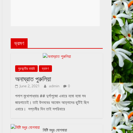
ভ্রমণ
ঘুরনচন্ডীর ডায়রি
ভ্রমণ
অনাঘ্রাত পুরুলিয়া
June 2, 2021
admin
0
পলাশ মুখোপাধ্যায় ## দুর্গাপুজো এবারে নমো নমো সব
জায়গাতেই। তাই উৎসবের আমোদ আহ্লাদের ছুটিই ছিল
এবারে। সপ্তমীর দিন তাই সপরিবারে
মিষ্টি মধুর যোগমায়া