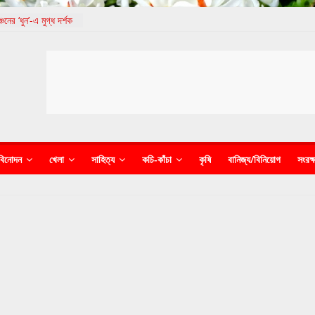
নের ‘ধুন’-এ মুগ্ধ দর্শক
 বৈচিত্র্য দিবস পালন
নিদের কাণ্ডে নিশ্চুপ
রই জেলে পুরল পুলিশ
্দ আন্তর্জাতিক চলচ্চিত্র
াবে সমাপ্ত
বিনোদন
খেলা
সাহিত্য
কচি-কাঁচা
কৃষি
বানিজ্য/বিনিয়োগ
সংরক্