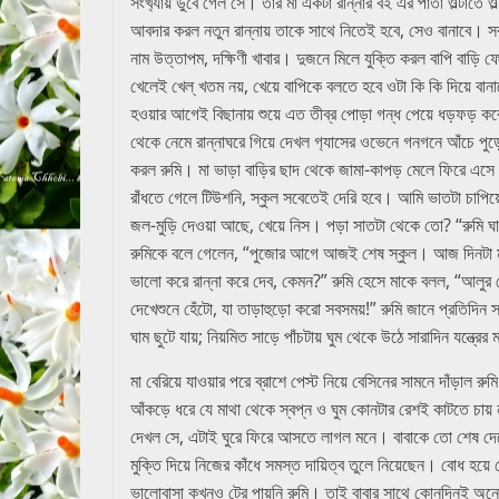
সংখ‍্যায় ডুবে গেল সে। তার মা একটা রান্নার বই এর পাতা ওল্টা
আবদার করল নতুন রান্নায় তাকে সাথে নিতেই হবে, সেও বানাবে। সবট
নাম উত্তাপম, দক্ষিণী খাবার। দুজনে মিলে যুক্তি করল বাপি বাড়ি
খেলেই খেল্ খতম নয়, খেয়ে বাপিকে বলতে হবে ওটা কি কি দিয়ে বান
হওয়ার আগেই বিছানায় শুয়ে এত তীব্র পোড়া গন্ধ পেয়ে ধড়ফড
থেকে নেমে রান্নাঘরে গিয়ে দেখল গ‍্যাসের ওভেনে গনগনে আঁচে পুড
করল রুমি। মা ভাড়া বাড়ির ছাদ থেকে জামা-কাপড় মেলে ফিরে এ
রাঁধতে গেলে টিউশনি, স্কুল সবেতেই দেরি হবে। আমি ভাতটা চাপিয়ে
জল-মুড়ি দেওয়া আছে, খেয়ে নিস। পড়া সাতটা থেকে তো? “রুমি ঘাড়
রুমিকে বলে গেলেন, “পুজোর আগে আজই শেষ স্কুল। আজ দিনটা ম
ভালো করে রান্না করে দেব, কেমন?” রুমি হেসে মাকে বলল, “আলুর চো
দেখেশুনে হেঁটো, যা তাড়াহুড়ো করো সবসময়!” রুমি জানে প্রতিদিন 
ঘাম ছুটে যায়; নিয়মিত সাড়ে পাঁচটায় ঘুম থেকে উঠে সারাদিন যন্ত
মা বেরিয়ে যাওয়ার পরে ব্রাশে পেস্ট নিয়ে বেসিনের সামনে দাঁড়
আঁকড়ে ধরে যে মাথা থেকে স্বপ্ন ও ঘুম কোনটার রেশই কাটতে চা
দেখল সে, এটাই ঘুরে ফিরে আসতে লাগল মনে। বাবাকে তো শেষ দেখে
মুক্তি দিয়ে নিজের কাঁধে সমস্ত দায়িত্ব তুলে নিয়েছেন। বোধ হয
ভালোবাসা কখনও টের পায়নি রুমি। তাই বাবার সাথে কোনদিনই অনেক