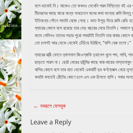
বলে ডাকেই নি। মাকেও তো কখনও দেখেনি পরম নিশ্চিন্তে বই এর পাত
টিচারদের কাছে মাঝে মধ্যে অবচেতন মনের কথা শুনেছে রুমি কিন্ত
ইতিমধ্যে পৌনে সাতটা বেজে গেছে। ভাত উপুড় দিয়ে রুমি রেডি 
স‍্যারের কোলে বসে রয়েছে তার দেড় বছরের মেয়ে তিতলি। সকালে
মতো সেদিনও তাদের পড়ার পুরো সময়টাই তিতলি তার বাবার কোলে বসে
তো চললই আর থেকে থেকেই চেঁচিয়ে উঠছিল, “বাপি বেরু তলো।”
স‍্যারের স্ত্রী ফোনে ন‍্যাশনাল জিওগ্ৰাফি চ‍্যানেল খুলে পশু, পাখি
ছাড়তে পারল না। ছোট্ট মেয়ের দুষ্টুমির কাছে বাবা-মায়ের নাস্তানা
বাপির কোলে বসে তার হাত থেকেই একবাটি দুধ কর্ণফ্লেক্স খেয়ে ত
কথাটা বলতেই ঠোঁটের কোণে চলে এল এক চিলতে হাসি। সবার অলক্ষ্য
←
নবরূপে ফেসবুক
Leave a Reply