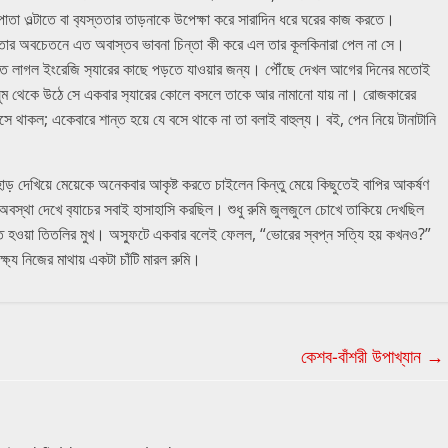
া ওল্টাতে বা ব‍্যস্ততার তাড়নাকে উপেক্ষা করে সারাদিন ধরে ঘরের কাজ করতে।
ু তার অবচেতনে এত অবাস্তব ভাবনা চিন্তা কী করে এল তার কূলকিনারা পেল না সে।
হতে লাগল ইংরেজি স‍্যারের কাছে পড়তে যাওয়ার জন্য। পৌঁছে দেখল আগের দিনের মতোই
 ঘুম থেকে উঠে সে একবার স‍্যারের কোলে বসলে তাকে আর নামানো যায় না। রোজকারের
 থাকল; একেবারে শান্ত হয়ে যে বসে থাকে না তা বলাই বাহুল্য। বই, পেন নিয়ে টানাটানি
, পাহাড় দেখিয়ে মেয়েকে অনেকবার আকৃষ্ট করতে চাইলেন কিন্তু মেয়ে কিছুতেই বাপির আকর্ষণ
বুদ অবস্থা দেখে ব‍্যাচের সবাই হাসাহাসি করছিল। শুধু রুমি জুলজুলে চোখে তাকিয়ে দেখছিল
ৃপ্ত হওয়া তিতলির মুখ। অস্ফুটে একবার বলেই ফেলল, “ভোরের স্বপ্ন সত্যি হয় কখনও?”
ে নিজের মাথায় একটা চাঁটি মারল রুমি।
কেশব-বাঁশরী উপাখ্যান
→