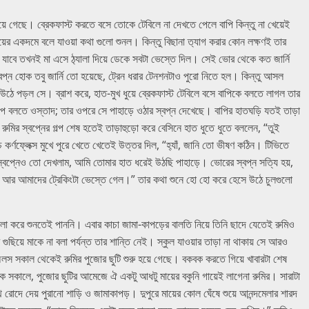
য়ে গেছে। ব্রেকফাস্ট করতে বসে তোকে টেবিলে না দেখতে পেলে বাপি কিন্তু না খেয়েই
়ের একদমে বলে যাওয়া কথা গুলো শুনল। কিন্তু বিছানা ত‍্যাগ করার কোন লক্ষণই তার
তে যাবে তখনই মা এসে ঠ‍্যালা দিয়ে ডেকে সবটা ভেস্তে দিল। সেই ভোর থেকে কত জার্নি
ই স্বপ্ন হোক তবু জার্নি তো হয়েছে, ট্রেন ধরার টেনশনটাও পুরো নিতে হল। কিন্তু আসল
উঠে পড়ল সে। ব্রাশ করে, হাত-মুখ ধুয়ে ব্রেকফাস্ট টেবিলে বসে বাপিকে বলতে লাগল তার
 গল্প বলতে ওস্তাদ; তার ওপরে সে পাহাড়ে ওঠার স্বপ্ন দেখেছে। বাপির হাতঘড়ি যতই তাড়া
রুমির স্বপ্নের গল্প শেষ হতেই তাড়াহুড়ো করে বেসিনে হাত ধুতে ধুতে বললেন, “তুই
কর্ণফ্লেক্স মুখে পুরে খেতে খেতেই উত্তর দিল, “হ‍্যাঁ, জানি তো ভীষণ কঠিন। টিভিতে
বপ্নেও তো দেখলাম, আমি তোমার হাত ধরেই উঠছি পাহাড়ে। ভোরের স্বপ্ন সত্যি হয়,
করল আর আমাদের ট্রেকিংটা ভেস্তে গেল।” তার কথা শুনে হো হো করে হেসে উঠে চুলগুলো
া ভালো করে শুনতেই পাননি। এবার কাচা জামা-কাপড়ের বালতি নিয়ে তিনি ছাদে যেতেই রুমিও
 গুছিয়ে মাকে না বলা পর্যন্ত তার শান্তি নেই। স্কুল যাওয়ার তাড়া না থাকায় সে আরও
অলস সকাল থেকেই রুমির পুজোর ছুটি শুরু হয়ে গেছে। বকবক করতে গিয়ে খাবারটা শেষ
 সকালে, পুজোর ছুটির আমেজে ঐ একটু আধটু মায়ের বকুনি গায়েই লাগেনা রুমির। সারাটা
থে রোদে দেয় পুরানো শাড়ি ও জামাকাপড়। দুপুরে মায়ের কোল ঘেঁষে শুয়ে আনন্দমেলার শারদ