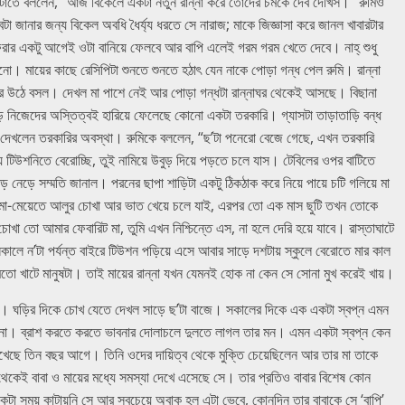
তে ওল্টাতে বললেন, “আজ বিকেলে একটা নতুন রান্না করে তোদের চমকে দেব দেখিস।” রুমিও
া জানার জন্য বিকেল অবধি ধৈর্য্য ধরতে সে নারাজ; মাকে জিজ্ঞাসা করে জানল খাবারটার
 ফেরার একটু আগেই ওটা বানিয়ে ফেলবে আর বাপি এলেই গরম গরম খেতে দেবে। নাহ্ শুধু
ানো। মায়ের কাছে রেসিপিটা শুনতে শুনতে হঠাৎ যেন নাকে পোড়া গন্ধ পেল রুমি। রান্না
় করে উঠে বসল। দেখল মা পাশে নেই আর পোড়া গন্ধটা রান্নাঘর থেকেই আসছে। বিছানা
়ে নিজেদের অস্তিত্বই হারিয়ে ফেলেছে কোনো একটা তরকারি। গ্যাসটা তাড়াতাড়ি বন্ধ
সে দেখলেন তরকারির অবস্থা। রুমিকে বললেন, “ছ’টা পনেরো বেজে গেছে, এখন তরকারি
 টিউশনিতে বেরোচ্ছি, তুই নামিয়ে উবুড় দিয়ে পড়তে চলে যাস। টেবিলের ওপর বাটিতে
 নেড়ে সম্মতি জানাল। পরনের ছাপা শাড়িটা একটু ঠিকঠাক করে নিয়ে পায়ে চটি গলিয়ে মা
া-মেয়েতে আলুর চোখা আর ভাত খেয়ে চলে যাই, এরপর তো এক মাস ছুটি তখন তোকে
খা তো আমার ফেবারিট মা, তুমি এখন নিশ্চিন্তে এস, না হলে দেরি হয়ে যাবে। রাস্তাঘাটে
সকালে ন’টা পর্যন্ত বাইরে টিউশন পড়িয়ে এসে আবার সাড়ে দশটায় স্কুলে বেরোতে মার কাল
্রের মতো খাটে মানুষটা। তাই মায়ের রান্না যখন যেমনই হোক না কেন সে সোনা মুখ করেই খায়।
াল রুমি। ঘড়ির দিকে চোখ যেতে দেখল সাড়ে ছ’টা বাজে। সকালের দিকে এক একটা স্বপ্ন এমন
য় না। ব্রাশ করতে করতে ভাবনার দোলাচলে দুলতে লাগল তার মন। এমন একটা স্বপ্ন কেন
ছে তিন বছর আগে। তিনি ওদের দায়িত্ব থেকে মুক্তি চেয়েছিলেন আর তার মা তাকে
়ে থেকেই বাবা ও মায়ের মধ্যে সমস্যা দেখে এসেছে সে। তার প্রতিও বাবার বিশেষ কোন
টা সময় কাটায়নি সে আর সবচেয়ে অবাক হল এটা ভেবে, কোনদিন তার বাবাকে সে ‘বাপি’