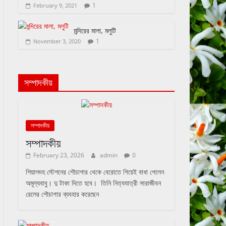
1
February 9, 2021
মন্দিরের মালা, মলুটি
1
November 3, 2020
সম্পাদকীয়
সম্পাদকীয়
সম্পাদকীয়
February 23, 2026
admin
0
শিয়ালদহ স্টেশনের শৌচাগার থেকে বেরোতে গিয়েই বাধা পেলেন
অমূল্যবাবু। দু টাকা দিতে হবে। তিনি নিত্যযাত্রী সারাজীবন
রেলের শৌচাগার ব্যবহার করেছেন