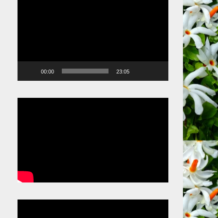
Video
Player
00:00
23:05