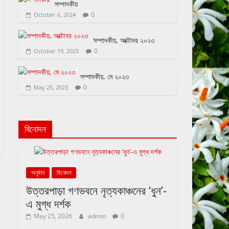
সম্পাদকীয়
0
October 6, 2024
সম্পাদকীয়, অক্টোবর ২০২৩
0
October 19, 2023
সম্পাদকীয়, মে ২০২৩
0
May 25, 2023
বিনোদন
অনুষ্ঠান
বিনোদন
উত্তরপাড়া গণভবনে নৃত্যকাঞ্চনের ‘ধুন’-
এ মুগ্ধ দর্শক
May 25, 2026
admin
0