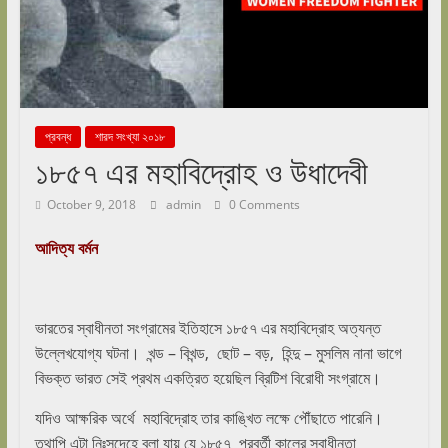
প্রবন্ধ
শারদ সংখ্যা ২০১৮
১৮৫৭ এর মহাবিদ্রোহ ও উধাদেবী
October 9, 2018
admin
0 Comments
আদিত্য বর্মন
ভারতের স্বাধীনতা সংগ্রামের ইতিহাসে ১৮৫৭ এর মহাবিদ্রোহ অত্যন্ত
উল্লেখযোগ্য ঘটনা। খন্ড – বিখন্ড, ছোট – বড়, হিন্দু – মুসলিম নানা ভাগে
বিভক্ত ভারত সেই প্রথম একত্রিত হয়েছিল ব্রিটিশ বিরোধী সংগ্রামে।
যদিও আক্ষরিক অর্থে মহাবিদ্রোহ তার কাঙ্খিত লক্ষে পৌঁছাতে পারেনি।
তথাপি এটা নিঃসন্দেহে বলা যায় যে ১৮৫৭ পরবর্তী কালের স্বাধীনতা