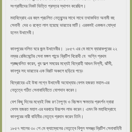
সংগ্রামীদের নিকট ভিত্তি প্রস্তর স্থাপন করেছিল।
মহাবিদ্রোহ এর বহুল প্রচলিত নেতৃবৃন্দের সাথে সাথে তথাকথিত অনামী বহু
সেনানী দের ও রক্তে লাল হয়েছে ভারতের মাটি। এরকমই একজন যোদ্ধা
হলেন উধাদেবী।
কানপুরের দলিত ঘরে জন্ম উধাদেবীর। ১৮৫৭ এর মে মাসে ব্যারাকপুরের ২২
নম্বর রেজিমেন্টের সেনা মঙ্গল পান্ডে ব্রিটিশ বিরোধী যে অগ্নি প্রথম
প্রজ্জ্বলিত করেন, খুব অল্প সময়ের মধ্যেই বিদ্রোহী আগুন দিল্লী, ঝাঁসী,
কানপুর সহ ভারতের এক বিরাট অঞ্চলে ছড়িয়ে পড়ে৷
বিদ্রোহের এই উষা লগ্নে উধাদেবী অযোধ্যার বেগম হজরত মহাল-এর
নেতৃত্বে গঠিত সেনাবাহিনীতে যোগদান করেন।
বেশ কিছু দিনের মধ্যেই নিজ রণ নৈপুণ্য ও বিচক্ষন ক্ষমতার প্রদর্শন দ্বারা
বেগম হজরত মহাল এর দরবারে উচ্চপদ লাভ করেন। এমন কি মহাবিদ্রোহে
কানপুরের নারী বাহিনীর নেতৃত্ব প্রদান করেন তিনি।
১৮৫৭ সালের ৩০ শে মে ক্যাম্বেলের নেতৃত্বে বিপুল সসস্ত্র ব্রিটিশ সেনাবাহিনী