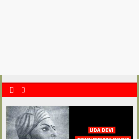
kolkata
abekshan.com