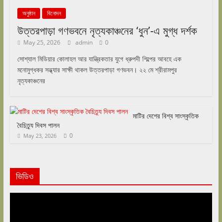
অনুষ্ঠান
বিনোদন
উত্তরপাড়া গণভবনে নৃত্যকাঞ্চনের ‘ধুন’-এ মুগ্ধ দর্শক
May 25, 2026
admin
0
সোশ্যাল মিডিয়ার কোলাহল আর যান্ত্রিকতার যুগে ধ্রুপদী শিল্পের আবহে এক
মনোমুগ্ধকর সন্ধ্যার সাক্ষী থাকল উত্তরপাড়া গণভবন। ২২ মে শ্রীরামপুর
নৃত্যকাঞ্চনের
মাটির দেশের বিশ্ব সাংস্কৃতিক
বৈচিত্র্য দিবস পালন
0
May 23, 2026
ভিডিও
Video
Player