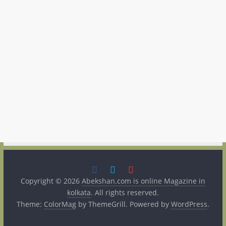
Copyright © 2026
Abekshan.com is online Magazine in
kolkata
. All rights reserved.
Theme:
ColorMag
by ThemeGrill. Powered by
WordPress
.