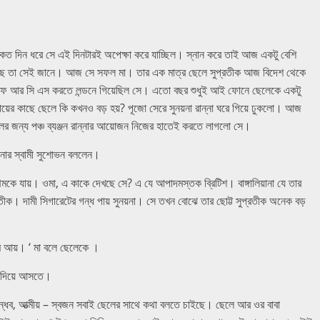
কত দিন ধরে সে এই দিনটারই অপেক্ষা করে যাচ্ছিল। স্নান করে তাই আজ একটু বেশি
ুকেছে তা সেই জানে। আজ সে সফল মা। তার এক মাত্র ছেলে সুপ্রতীক আজ বিদেশ থেকে
এফ আর সি এস করতে লন্ডনে গিয়েছিল সে। এতো বছর শুধুই আই ফোনে ছেলেকে একটু
য়ের কাছে ছেলে কি কখনও বড় হয়? পূজো সেরে সুনয়না রান্না ঘরে গিয়ে ঢুকলো। আজ
র জন্য পঞ্চ ব্যঞ্জন রান্নার আয়োজন নিজের হাতেই করতে লাগলো সে।
নার স্বামী সুশোভন বললেন।
কে যায়। ওমা, এ কাকে দেখছে সে? এ যে আপাদমস্তক ব্রিটিশ। বাঙ্গালিয়ানা যে তার
তীক। দামী সিগারেটের গন্ধ পায় সুনয়না। সে তখন বোঝে তার ছোট্ট সুপ্রতীক অনেক বড়
েমে আয়। ‘ মা বলে ছেলেকে ।
ে দিয়ে আসতে।
ু বান্ধব, আত্মীয় – স্বজন সবাই ছেলের সাথে কথা বলতে চাইছে। ছেলে আর ওর বাবা