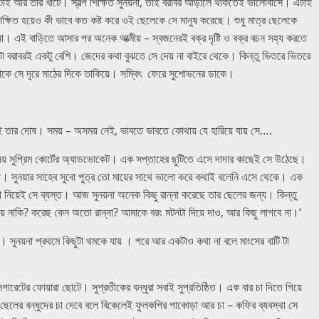
াই আর তার খাটে। স্বল্প শিক্ষিত সুনয়না, তাই বরাবর আড়ালে থাকতেই ভালোবাসে। এটাই
িক্ষিত হয়েও কী ভাবে কত কষ্ট করে ওই ছেলেকে সে মানুষ করেছে। শুধু মাত্র ছেলেকে
না। এই বাড়িতে আসার পর অনেক আত্মীয় – স্বজনেরই বক্র দৃষ্টি ও বক্র বচন সহ্য করতে
টা বরাবরই একটু বেশি। জেদের কথা বুঝতে সে দেয় না বাইরে থেকে। কিন্তু ভিতরে ভিতরে
াকে সে দূরে মাঠের দিকে তাকিয়ে। সম্বিৎ ফেরে সুশোভনের ডাকে।
এই তার দোষ। সময় – অসময় নেই, ভাবতে ভাবতে কোথায় যে হারিয়ে যায় সে….
িনয় সুপ্রিম কোর্টের অ্যাডভোকেট। এক সপ্তাহের ছুটিতে এসে দাদার কাছেই সে উঠেছে।
া। সুনয়ার সাহেব সুবো পুত্র তো মায়ের সাথে ভালো করে কথাই বলেনি এসে থেকে। এক
 নিয়েই সে ব্যস্ত। আজ সুনয়না অনেক কিছু রান্না করেছে তার ছেলের জন্য। কিন্তু
যায় নাকি? করেছ কেন অতো রান্না? আমাকে বরং মটনটা দিয়ে দাও, আর কিছু লাগবে না।‘
ে। সুনয়না প্রথমে কিছুটা থমকে যায় । পরে আর একটাও কথা না বলে মাংসের বাটি টা
ারেটের ফোয়ারা ছোটে। সুপ্রতীকের বন্ধুরা সবাই সুপ্রতিষ্ঠিত। এক বার চা দিতে গিয়ে
 ছেলের বন্ধুদের চা দেবে বলে বিকেলেই ফুলকপির পাকোড়া আর চা – কফির ব্যবস্থা সে