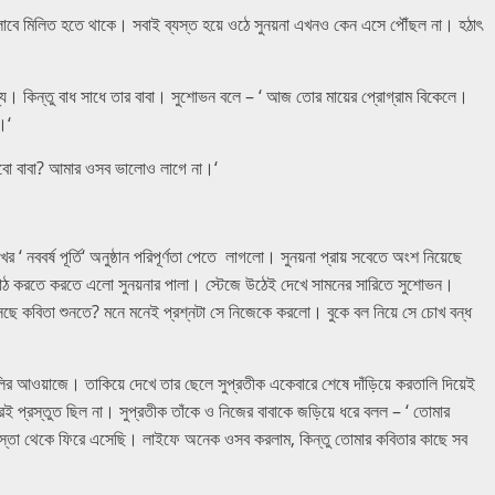
ক্লাবে মিলিত হতে থাকে। সবাই ব্যস্ত হয়ে ওঠে সুনয়না এখনও কেন এসে পৌঁছল না। হঠাৎ
র জন্য। কিন্তু বাধ সাধে তার বাবা। সুশোভন বলে – ‘ আজ তোর মায়ের প্রোগ্রাম বিকেলে।
।‘
বুঝবো বাবা? আমার ওসব ভালোও লাগে না।‘
ের ‘ নববর্ষ পূর্তি‘ অনুষ্ঠান পরিপূর্ণতা পেতে লাগলো। সুনয়না প্রায় সবেতে অংশ নিয়েছে
ঠ করতে করতে এলো সুনয়নার পালা। স্টেজে উঠেই দেখে সামনের সারিতে সুশোভন।
ে কবিতা শুনতে? মনে মনেই প্রশ্নটা সে নিজেকে করলো। বুকে বল নিয়ে সে চোখ বন্ধ
আওয়াজে। তাকিয়ে দেখে তার ছেলে সুপ্রতীক একেবারে শেষে দাঁড়িয়ে করতালি দিয়েই
ই প্রস্তুত ছিল না। সুপ্রতীক তাঁকে ও নিজের বাবাকে জড়িয়ে ধরে বলল – ‘ তোমার
ঝ রাস্তা থেকে ফিরে এসেছি। লাইফে অনেক ওসব করলাম, কিন্তু তোমার কবিতার কাছে সব