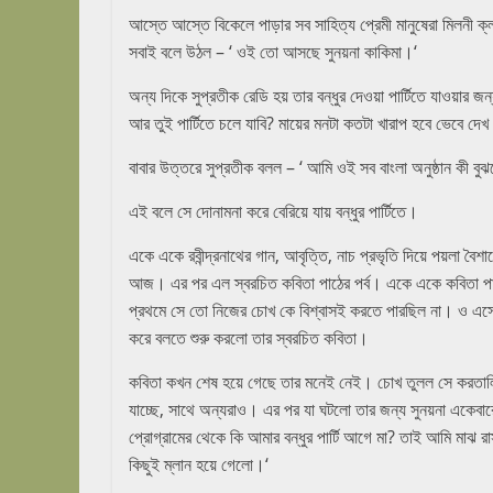
আস্তে আস্তে বিকেলে পাড়ার সব সাহিত্য প্রেমী মানুষেরা মিলনী 
সবাই বলে উঠল – ‘ ওই তো আসছে সুনয়না কাকিমা।‘
অন্য দিকে সুপ্রতীক রেডি হয় তার বন্ধুর দেওয়া পার্টিতে যাওয়া
আর তুই পার্টিতে চলে যাবি? মায়ের মনটা কতটা খারাপ হবে ভেবে দেখ
বাবার উত্তরে সুপ্রতীক বলল – ‘ আমি ওই সব বাংলা অনুষ্ঠান কী 
এই বলে সে দোনামনা করে বেরিয়ে যায় বন্ধুর পার্টিতে।
একে একে রবীন্দ্রনাথের গান, আবৃত্তি, নাচ প্রভৃতি দিয়ে পয়লা বৈশাখ
আজ। এর পর এল স্বরচিত কবিতা পাঠের পর্ব। একে একে কবিতা পা
প্রথমে সে তো নিজের চোখ কে বিশ্বাসই করতে পারছিল না। ও এসেছ
করে বলতে শুরু করলো তার স্বরচিত কবিতা।
কবিতা কখন শেষ হয়ে গেছে তার মনেই নেই। চোখ তুলল সে করতালির 
যাচ্ছে, সাথে অন্যরাও। এর পর যা ঘটলো তার জন্য সুনয়না একেবারে
প্রোগ্রামের থেকে কি আমার বন্ধুর পার্টি আগে মা? তাই আমি মা
কিছুই ম্লান হয়ে গেলো।‘