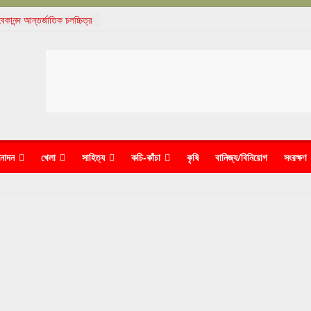
বেকানন্দ আন্তর্জাতিক চলচ্চিত্র
 সফলভাবে সমাপ্ত
কাঞ্চনের ‘ধুন’-এ মুগ্ধ দর্শক
্কৃতিক বৈচিত্র্য দিবস পালন
ছ, আদানিদের কাণ্ডে নিশ্চুপ
াদীদেরই জেলে পুরল পুলিশ
নোদন
খেলা
সাহিত্য
কচি-কাঁচা
কৃষি
বানিজ্য/বিনিয়োগ
সংরক্ষণ