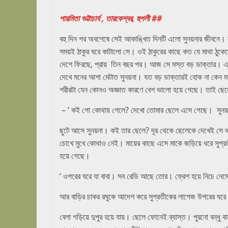
abekshan.com
পারমিতা ভট্টাচার্য , তারকেশ্বর, হুগলী ##
বহু দিন পর অবশেষে সেই আকাঙ্খিত দিনটি এলো সুনয়নার জীবনে। 
সময়ই ঠাকুর ঘরে কাটালো সে। ওই ঠাকুরের কাছে কত যে মাথা ঠ
দেশে ফিরছে, প্রায় তিন বছর পর। আজ সে মস্ত বড় ডাক্তার। 
দেখে মনের আশা মেটাত সুনয়না। যত বড় ডাক্তারই হোক না কেন মা
শরীরটা যেন কোনও অজ্ঞাত কারণে বেশ ভালো হয়ে গেছে। তাই ছেলে
– ‘ কই গো কোথায় গেলে? দেখো তোমার ছেলে এসে গেছে। সুনয়
ছুটে আসে সুনয়না। কই তার ছেলে? দূর থেকে ছেলেকে দেখেই সে থম
চোখে মুখে কোথাও নেই। মায়ের কাছে এসে মাকে জড়িয়ে ধরে সুপ্র
হয়ে গেছে।
‘ ওপরের ঘরে যা বাবা। সব রেডি আছে তোর। ফ্রেশ হয়ে নিচে ন
আর বাড়ির চাকর রঘুকে আদেশ করে সুপ্রতীকের লাগেজ উপরের ঘর
বেলা গড়িয়ে দুপুর হয়ে যায়। ছেলে ফোনেই ব্যাস্ত। পুরনো বন্ধ