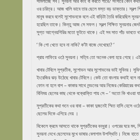
সামলাচ্ছে সব। সুনয়না আর কীই বা করতে পারে? সংসারে কোন কথাট
ওর চরিত্র। আজ খালি ভাবে তার ছেলে মস্ত বড় ডাক্তার। স্বল্প শ
মানুষ করবে বলেই সুশোভনকে বলে এই বাড়িটা তৈরি করিয়েছিল সুনয়
হয়েছিল তাকে। কিন্তু আজ সে সফল। স্বল্প শিক্ষিত সুনয়নার জেদ
সুপ্ত আগ্নেয়গিরির মতো ফুটতে থাকে। এই সব সাত পাঁচ ভাবতে থ
‘ কি গো খেতে হবে না নাকি? ক’টা বাজে দেখেছো? ‘
প্রায় লাফিয়ে ওঠে সুনয়না। সত্যি তো অনেক বেলা হয়ে গেছে। 
খাবার টেবিলে সুপ্রতীক, সুশোভন আর সুশোভনের ভাই সুবিনয়। সুব
ইংরেজির ঝড় উঠেছে খাবার টেবিলে। কেউ তো বাংলায় কথাই বলে ন
ফোন না হলে বাপ – কাকার সাথে লন্ডনের আর নিজের কেরিয়ারের কথা
বিনিময় ছেলের কাছ থেকে বক্রোক্তি পায় সে – ‘ অতো কি খাওয়া 
সুপ্রতীকের কথা শুনে ওর বাবা – কাকা দুজনেই স্মিত হাসি হেসে ওঠ
ছেলের দিকে এগিয়ে দেয় ।
বিকেলে ক্রমে আসতে থাকে সুপ্রতীকের বন্ধুরা। ওপরের ঘরে মদ, সিগ
সুনয়না দেখে ছেলেদের মুখে ভাষার বেলাগাম উপস্থিতি। নিজে হাতে