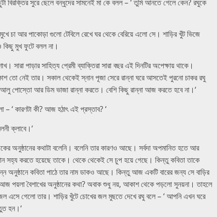
ুটা বিরক্তির সুরে ছেলে বন্ধুদের সামনেই মা কে বলল – ‘ তুমি আনতে গেলে কেন? রঘুকে
ি মুখে চা আর পাকোড়া গুলো টেবিলে রেখে ঘর থেকে বেরিয়ে এলো সে। শাড়ির খুঁট ভিজে
 কিছু মুখ ফুটে বলল না।
সারা পাড়ার সাহিত্য প্রেমী ব্যাক্তিরা সারা বছর এই দিনটির অপেক্ষায় থাকে।
কাশ তো নেই তার। সকাল থেকেই স্নান পূজা সেরে রান্না ঘরে আসতেই পুরনো চাকর রঘু
আলু পোস্তো আর ডিম ভাজা রান্না করতে। বেশি কিছু রান্না আজ করতে হবে না।‘
রলো – ‘ কারণটা কী? আজ হঠাৎ এই প্রস্তাব? ‘
িলনী ক্লাবে।‘
কের অনুষ্ঠানের কথাটা বলেনি। বলেনি তার কারণও আছে। সর্বদা অপমানিত হতে আর
ান সহ্য করতে হয়েছে তাকে। থেকে থেকেই সে চুপ হয়ে গেছে। কিন্তু কবিতা তাকে
্ন অনুষ্ঠানে কবিতা পাঠে তার নাম ডাকও আছে। কিন্তু আজ একটি বারের জন্য সে বাড়ির
 পয়লা বৈশাখের অনুষ্ঠানের কথা? অবাক শুধু নয়, আকাশ থেকে পড়লো সুনয়না। তাহলে
 জল এসে গেলো তার। শাড়ির খুঁটে চোখের জল মুছতে দেখে রঘু বলে – ‘ আপনি এখন ঘরে
তুত হন।‘