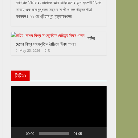
সোশ্যাল মিডিয়ার কোলাহল আর যান্ত্রিকতার যুগে ধ্রুপদী শিল্পের
আবহে এক মনোমুগ্ধকর সন্ধ্যার সাক্ষী থাকল উত্তরপাড়া
গণভবন। ২২ মে শ্রীরামপুর নৃত্যকাঞ্চনের
মাটির
দেশের বিশ্ব সাংস্কৃতিক বৈচিত্র্য দিবস পালন
0
May 23, 2026
ভিডিও
Video
Player
00:00
01:05