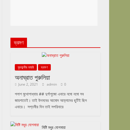
ভ্রমণ
ঘুরনচন্ডীর ডায়রি
ভ্রমণ
অনাঘ্রাত পুরুলিয়া
June 2, 2021
admin
0
পলাশ মুখোপাধ্যায় ## দুর্গাপুজো এবারে নমো নমো সব
জায়গাতেই। তাই উৎসবের আমোদ আহ্লাদের ছুটিই ছিল
এবারে। সপ্তমীর দিন তাই সপরিবারে
মিষ্টি মধুর যোগমায়া