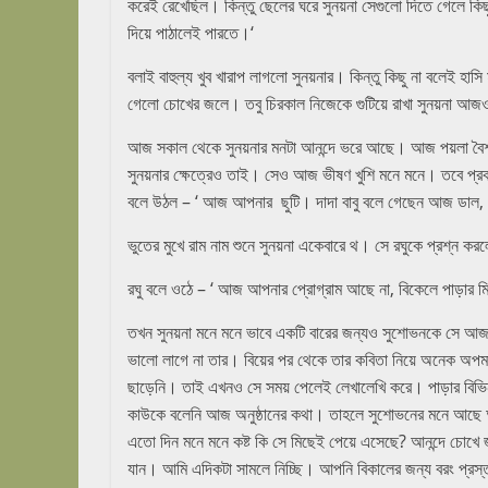
করেই রেখেছিল। কিন্তু ছেলের ঘরে সুনয়না সেগুলো দিতে গেলে কিছ
দিয়ে পাঠালেই পারতে।‘
বলাই বাহুল্য খুব খারাপ লাগলো সুনয়নার। কিন্তু কিছু না বলেই হাস
গেলো চোখের জলে। তবু চিরকাল নিজেকে গুটিয়ে রাখা সুনয়না আজও
আজ সকাল থেকে সুনয়নার মনটা আনন্দে ভরে আছে। আজ পয়লা বৈশাখ। 
সুনয়নার ক্ষেত্রেও তাই। সেও আজ ভীষণ খুশি মনে মনে। তবে প্র
বলে উঠল – ‘ আজ আপনার ছুটি। দাদা বাবু বলে গেছেন আজ ডাল, 
ভুতের মুখে রাম নাম শুনে সুনয়না একেবারে থ। সে রঘুকে প্রশ্ন ক
রঘু বলে ওঠে – ‘ আজ আপনার প্রোগ্রাম আছে না, বিকেলে পাড়ার ম
তখন সুনয়না মনে মনে ভাবে একটি বারের জন্যও সুশোভনকে সে আজ
ভালো লাগে না তার। বিয়ের পর থেকে তার কবিতা নিয়ে অনেক অপম
ছাড়েনি। তাই এখনও সে সময় পেলেই লেখালেখি করে। পাড়ার বিভিন
কাউকে বলেনি আজ অনুষ্ঠানের কথা। তাহলে সুশোভনের মনে আছে আজ
এতো দিন মনে মনে কষ্ট কি সে মিছেই পেয়ে এসেছে? আনন্দে চোখে
যান। আমি এদিকটা সামলে নিচ্ছি। আপনি বিকালের জন্য বরং প্রস্