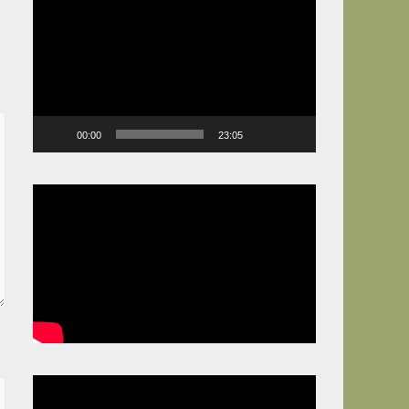
Video
Player
00:00
23:05