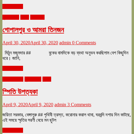
Read more
ঘুরে tourএ
ভ্রমণ
মে ২০২০
গোপালপুর ও আমরা তিনজন
April 30, 2020
April 30, 2020
admin
0 Comments
মিঠুন মজুমদার ## বুকের বামদিকে বড় ব্যথা অনুভব করছিলাম বেশ কিছুদিন
ধরে। জানি,
Read more
এপ্রিল ২০২০
ঘুরে tourএ
ভ্রমণ
স্পিতি উপত্যকা
April 9, 2020
April 9, 2020
admin
3 Comments
জয়িতা সরকার, বেঙ্গালুরু ## পৃথিবী ত্রস্ত, করোনার করাল থাবা, ঘরবন্দি দশায় দিন কাটছে,
এই সময়ে স্মৃতির সরণী বেয়ে মন ছুটল
Read more