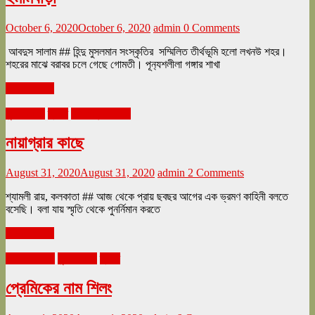
October 6, 2020
October 6, 2020
admin
0 Comments
আবদুস সালাম ## হিন্দু মুসলমান সংস্কৃতির সম্মিলিত তীর্থভূমি হলো লখনউ শহর।
শহরের মাঝে বরাবর চলে গেছে গোমতী। পূন‍্যশলীলা গঙ্গার শাখা
Read more
ঘুরে tourএ
ভ্রমণ
সেপ্টেম্বর ২০২০
নায়াগ্রার কাছে
August 31, 2020
August 31, 2020
admin
2 Comments
শ্যামলী রায়, কলকাতা ## আজ থেকে প্রায় ছবছর আগের এক ভ্রমণ কাহিনী বলতে
বসেছি। বলা যায় স্মৃতি থেকে পুনর্নিমান করতে
Read more
অগাস্ট ২০২০
ঘুরে tourএ
ভ্রমণ
প্রেমিকের নাম শিলং