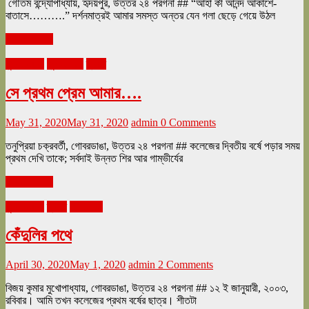
গৌতম বন্দ্যোপাধ্যায়, হৃদয়পুর, উত্তর ২৪ পরগনা ## “আহা কী আনন্দ আকাশে-
বাতাসে……….” দর্শনমাত্রই আমার সমস্ত অন্তর যেন গলা ছেড়ে গেয়ে উঠল
Read more
ঘুরে tourএ
জুন ২০২০
ভ্রমণ
সে প্রথম প্রেম আমার….
May 31, 2020
May 31, 2020
admin
0 Comments
তনুপ্রিয়া চক্রবর্তী, গোবরডাঙা, উত্তর ২৪ পরগনা ## কলেজের দ্বিতীয় বর্ষে পড়ার সময়
প্রথম দেখি তাকে; সর্বদাই উন্নত শির আর গাম্ভীর্যের
Read more
ঘুরে tourএ
ভ্রমণ
মে ২০২০
কেঁদুলির পথে
April 30, 2020
May 1, 2020
admin
2 Comments
বিজয় কুমার মুখোপাধ্যায়, গোবরডাঙা, উত্তর ২৪ পরগনা ## ১২ ই জানুয়ারী, ২০০৩,
রবিবার। আমি তখন কলেজের প্রথম বর্ষের ছাত্র। শীতটা