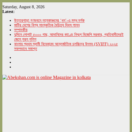
Skip
Saturday, August 8, 2026
to
Latest:
content
উত্তরপাড়া গণভবনে নৃত্যকাঞ্চনের ‘ধুন’-এ মুগ্ধ দর্শক
মাটির দেশের বিশ্ব সাংস্কৃতিক বৈচিত্র্য দিবস পালন
সম্পাদকীয়
দুদিনে লোপাট ৫০০০ গাছ, আদানিদের কাণ্ডে নিশ্চুপ বিজেপি সরকার, প্রতিবাদীদেরই
জেলে পুরল পুলিশ
বাংলায় প্রথম স্বামী বিবেকানন্দ আন্তর্জাতিক চলচ্চিত্র উৎসব (SVIFF) ২০২৫
সফলভাবে সমাপ্ত
Abekshan.com
is
online
Magazine
in
kolkata