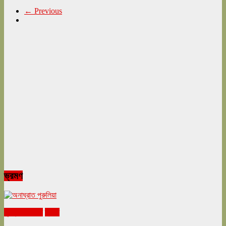
← Previous
ভ্রমণ
ঘুরনচন্ডীর ডায়রি
ভ্রমণ