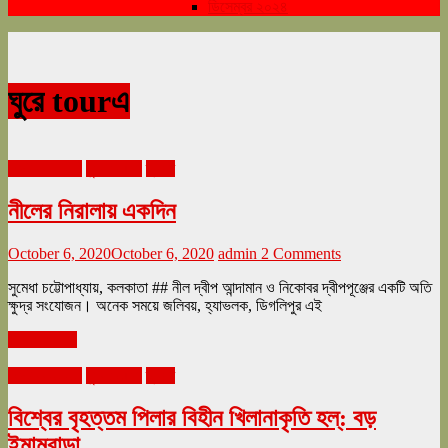
ডিসেম্বর ২০২৪
ঘুরে tourএ
অক্টোবর ২০২০
ঘুরে tourএ
ভ্রমণ
নীলের নিরালায় একদিন
October 6, 2020
October 6, 2020
admin
2 Comments
সুমেধা চট্টোপাধ্যায়, কলকাতা ## নীল দ্বীপ আন্দামান ও নিকোবর দ্বীপপূঞ্জের একটি অতি
ক্ষুদ্র সংযোজন। অনেক সময়ে জলিবয়, হ্যাভলক, ডিগলিপুর এই
Read more
অক্টোবর ২০২০
ঘুরে tourএ
ভ্রমণ
বিশ্বের বৃহত্তম পিলার বিহীন খিলানাকৃতি হল্‌: বড়
ইমামবাড়া