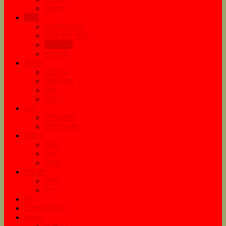
রূপকলা
ভ্রমণ
ঘুরনচন্ডীর ডায়রি
যাওয়া মানে খাওয়া
ঘুরে tourএ
পথের দাবি
বিনোদন
চলচ্চিত্র
সঙ্গীত-নৃত্য
নাটক
অনুষ্ঠান
খেলা
দেশের খেলা
বিদেশের খেলা
সাহিত্য
কবিতা
গদ্য
প্রবন্ধ
কচি-কাঁচা
কবিতা
গল্প
কৃষি
বানিজ্য/বিনিয়োগ
সংরক্ষণ