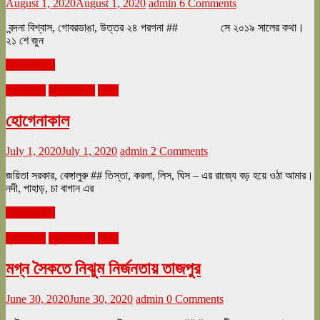
August 1, 2020
August 1, 2020
admin
6 Comments
বন্দনা বিশ্বাস, গোবরডাঙা, উত্তর ২৪ পরগনা ## সে ২০১৯ সালের কথা।
২১ শে জুন
Read more
ঘুরে tourএ
জুলাই ২০২০
ভ্রমণ
হোগেনাকাল
July 1, 2020
July 1, 2020
admin
2 Comments
জয়িতা সরকার, বেঙ্গালুরু ## তিস্তা, করলা, লিস, ঘিস – এর রাজ্যে বড় হয়ে ওঠা আমার।
নদী, পাহাড়, চা বাগান এর
Read more
ঘুরে tourএ
জুলাই ২০২০
ভ্রমণ
মগ্ন সৈকতে নিঝুম নির্জনতায় তাজপুর
June 30, 2020
June 30, 2020
admin
0 Comments