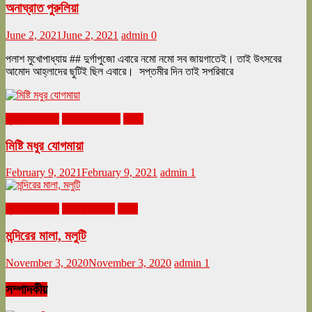
অনাঘ্রাত পুরুলিয়া
June 2, 2021
June 2, 2021
admin
0
পলাশ মুখোপাধ্যায় ## দুর্গাপুজো এবারে নমো নমো সব জায়গাতেই। তাই উৎসবের
আমোদ আহ্লাদের ছুটিই ছিল এবারে। সপ্তমীর দিন তাই সপরিবারে
ঘুরনচন্ডীর ডায়রি
ফেব্রুয়ারি ২০২১
ভ্রমণ
মিষ্টি মধুর যোগমায়া
February 9, 2021
February 9, 2021
admin
1
ঘুরনচন্ডীর ডায়রি
নভেম্বর ২০২০
ভ্রমণ
মন্দিরের মালা, মলুটি
November 3, 2020
November 3, 2020
admin
1
সম্পাদকীয়