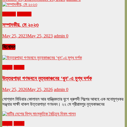
মে ২০২৩
সম্পাদকীয়
সম্পাদকীয়, মে ২০২৩
May 25, 2023
May 25, 2023
admin
0
বিনোদন
অনুষ্ঠান
বিনোদন
উত্তরপাড়া গণভবনে নৃত্যকাঞ্চনের ‘ধুন’-এ মুগ্ধ দর্শক
May 25, 2026
May 25, 2026
admin
0
সোশ্যাল মিডিয়ার কোলাহল আর যান্ত্রিকতার যুগে ধ্রুপদী শিল্পের আবহে এক মনোমুগ্ধকর
সন্ধ্যার সাক্ষী থাকল উত্তরপাড়া গণভবন। ২২ মে শ্রীরামপুর নৃত্যকাঞ্চনের
অনুষ্ঠান
বিনোদন