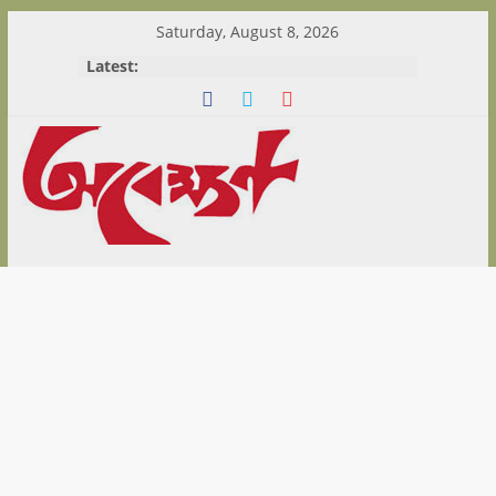
Skip
Saturday, August 8, 2026
to
Latest:
content
Abekshan.com
is
online
Magazine
in