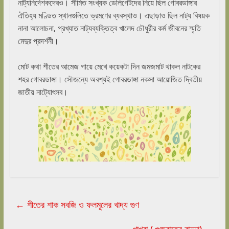
নাট্যনির্দেশকদেরও। সীমিত সংখ্যক ডেলিগেটদের নিয়ে ছিল গোবরডাঙ্গার
ঐতিহ্য মণ্ডিত স্থানগুলিতে ভ্রমণের ব্যবস্থাও। এছাড়াও ছিল নাট্য বিষয়ক
নানা আলোচনা, প্রখ্যাত নাট্যব্যক্তিত্ব খালেদ চৌধুরীর কর্ম জীবনের স্মৃতি
মেদুর প্রদর্শনী।
মোট কথা শীতের আমেজ গায়ে মেখে কয়েকটা দিন জমজমাট থাকল নাটকের
শহর গোবরডাঙ্গা। সৌজন্যে অবশ্যই গোবরডাঙ্গা নকসা আয়োজিত দ্বিতীয়
জাতীয় নাট্যোৎসব।
←
শীতের শাক সবজি ও ফলমূলের খাদ্য গুণ