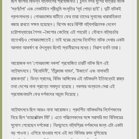
ছিল বাংলার বিভিন্ন নাট্যদলের প্রযোজনাও। চন্দন নগর যুগের যাত্রীর নাটক
‘স্বর্ণচাঁপা’ এবং লেকটাউন শ্রীভূমি সংসৃতির ‘সূর্য পোড়া ছাই’। দুটি নাটকই
প্রশংসাধন্য। গোবরডাঙ্গার মাটিতে ফের তারা তাদের সুনামের ধারাবাহিকতা
বজায় রাখতে সক্ষম হয়েছেন। বিশেষ করে বিশিষ্ট নাট্যপরিচালক দেবেশ
চট্টোপাধ্যায়ের শৈশব –কৈশোর কেটেছে এই শহরেই। যৌবনে নাট্যচর্চায়
হাতেখড়িও গোবরডাঙ্গাতেই। তাই ঘরের ছেলের নির্দেশিত নাটক দেখার একটা
আলাদা আকর্ষণ বা ঔৎসুক্য ছিলই স্থানীয়দের মধ্যে। নিরাশ হননি তারা।
আয়োজক দল ‘গোবরডাঙ্গা নকসা’ প্রযোজিত চারটি নাটক ছিল এই
নাট্যোৎসবে। ‘বিনোদিনী’, ‘তীরন্দাজ দামন’, ‘উজানে’ এবং নাসাবতী
রাজকন্যা’। ভিন্ন স্বাদের, বিবিধ আঙ্গিকের এই নাটকগুলি ইতিমধ্যেই রাজ্য
তথা দেশের নানা প্রান্তে সমাদৃত হয়েছে। নকসার অন্যতম সেরা এই
প্রযোজনাগুলি ফের দর্শকদের আনন্দ দিয়েছে।
নাট্যোৎসবে ছিল আরও নানা আয়োজন। প্রদর্শিত নাটকগুলির নির্দেশকদের
নিয়ে ছিল ‘ডায়রেক্টরস মিট’। এতে পরিচালকদের সঙ্গে সরাসরি মত বিনিময়ের
সুযোগ পেয়েছেন দর্শকেরা। নিঃসন্দেহে নাট্যপ্রিয় দর্শকদের জন্য এটা একটা
বড় পাওনা। এগিয়ে যাওয়ার পথে এই মত বিনিময় রসদ যুগিয়েছে