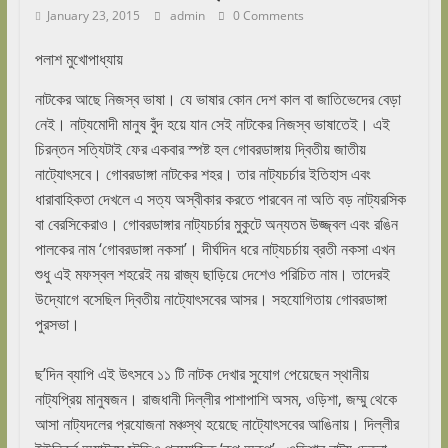
January 23, 2015
admin
0 Comments
পলাশ মুখোপাধ্যায়
নাটকের আছে নিজস্ব ভাষা। যে ভাষার কোন দেশ কাল বা জাতিভেদের বেড়া
নেই। নাট্যমোদী মানুষ বুঁদ হয়ে যান সেই নাটকের নিজস্ব ভাষাতেই। এই
চিরন্তন সত্যিটাই ফের একবার স্পষ্ট হল গোবরডাঙ্গায় দ্বিতীয় জাতীয়
নাট্যোৎসবে। গোবরডাঙ্গা নাটকের শহর। তার নাট্যচর্চার ইতিহাস এবং
ধারাবাহিকতা দেখলে এ সত্য অস্বীকার করতে পারবেন না অতি বড় নাট্যরসিক
বা বেরসিকেরাও। গোবরডাঙ্গার নাট্যচর্চার মুকুটে অন্যতম উজ্জ্বল এবং রঙিন
পালকের নাম ‘গোবরডাঙ্গা নকসা’। দীর্ঘদিন ধরে নাট্যচর্চায় ব্রতী নকসা এখন
শুধু এই মফস্বল শহরেই নয় রাজ্য ছাড়িয়ে দেশেও পরিচিত নাম। তাদেরই
উদ্যোগে বসেছিল দ্বিতীয় নাট্যোৎসবের আসর। সহযোগিতায় গোবরডাঙ্গা
পুরসভা।
ছ’দিন ব্যাপি এই উৎসবে ১১ টি নাটক দেখার সুযোগ পেয়েছেন স্থানীয়
নাট্যপ্রিয় মানুষজন। রাজধানী দিল্লীর পাশাপাশি অসম, ওড়িশা, জম্মু থেকে
আসা নাট্যদলের প্রযোজনা মঞ্চস্থ হয়েছে নাট্যোৎসবের আঙিনায়। দিল্লীর