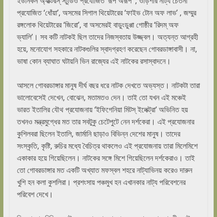
ইউনিকর্ন অ্যাক্টরস্ স্টুডিও প্রযোজিত ‘রূপ অরূপ’ , ওড়িশার নাট্য চেতনা
প্রযোজিত ‘ধোঁয়া’, অসমের সিগাল থিয়েটারের ‘ফাইভ টোন অফ লাভ’ , জম্মুর
রঙ্গলোক থিয়েটারের ‘জিরো’, বা অসমেরই বাডুংডুপ্পা গোষ্ঠীর ‘রিদম্ অফ
ভ্যালি’। সব কটি নাটকই ছিল তাদের নিজস্বতায় উজ্জ্বল। অত্যন্ত আগ্রহী
হয়ে, মনোযোগ সহকারে নাটকগুলির স্বাদগ্রহণ করেছেন গোবরডাঙ্গাবাসী। না,
ভাষা কোন ব্যাঘাত ঘটায়নি ভিন রাজ্যের এই নাটকের রসাস্বাদনে।
আসলে গোবরডাঙ্গার মানুষ দীর্ঘ বছর ধরে নাটক দেখতে অভ্যস্ত। নাটকটা তারা
ভালোবেসেই দেখেন, বোঝেন, মতামতও দেন। তাই তো যখন এই মঞ্চেই
ভারত ইতালির যৌথ প্রযোজনায় ‘ইফিগেনিয়া মিটস্ ইলেক্ট্রা’ অভিনিত হয়
তখনও মন্ত্রমুগ্ধের মত তার সবটুকু চেটেপুটে নেন দর্শকেরা। এই প্রযোজনার
কুশিলবরা ছিলেন ইতালি, জার্মানি ছাড়াও বিভিন্ন দেশের মানুষ। তাদের
সংস্কৃতি, কৃষ্টি, রুচির মধ্যে বৈচিত্র থাকলেও এই প্রযোজনায় তারা মিলেমিশে
একাকার হয়ে গিয়েছিলেন। নাটকের সঙ্গে মিশে গিয়েছিলেন দর্শকেরাও। তাই
তো গোবরডাঙ্গার মত একটি অখ্যাত মফস্বল শহরে নাট্যাভিনয় করেও দারুন
খুশি হন কলা কুশলিরা। প্রশংসায় পঞ্চমুখ হন এখানকার নাট্য পরিবেশনের
পরিবেশ দেখে।