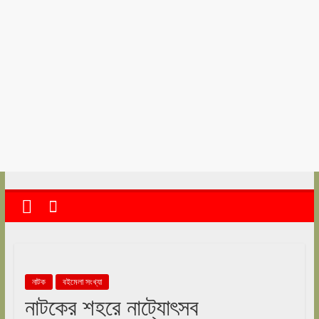
kolkata
abekshan.com
নাটক
বইমেলা সংখ্যা
নাটকের শহরে নাট্যোৎসব