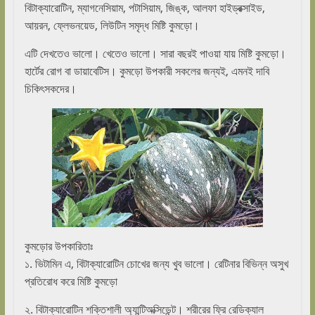
বিটাক্যারোটিন, ম্যাগনেসিয়াম, পটাসিয়াম, জিঙ্ক, আলফা হাইড্রক্সাইড,
আয়রন, ফ্লেভনয়েড, লিউটিন সমৃদ্ধ মিষ্টি কুমড়ো।
এটি দেখতেও ভালো। খেতেও ভালো। সারা বছরই পাওয়া যায় মিষ্টি কুমড়ো।
হার্টের রোগ বা ডায়াবেটিস। কুমড়ো উপকারী সকলের জন্যই, এমনই দাবি
চিকিৎসকদের।
কুমড়োর উপকারিতাঃ
১. ভিটামিন এ, বিটাক্যারোটিন চোখের জন্য খুব ভালো। রেটিনার বিভিন্ন অসুখ
প্রতিরোধ করে মিষ্টি কুমড়ো
২. বিটাক্যারোটিন শক্তিশালী অ্যান্টিঅক্সিডেন্ট। শরীরের ফ্রি রেডিক্যাল