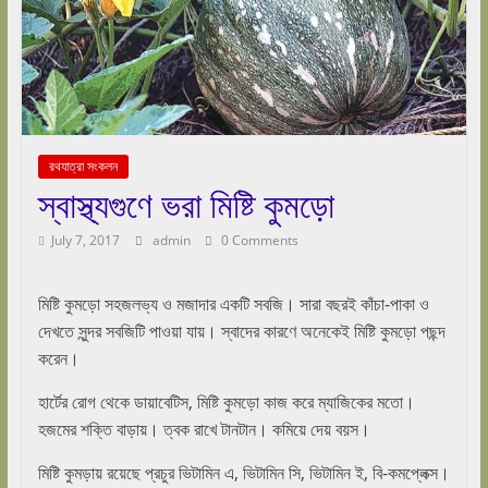
রথযাত্রা সংকলন
স্বাস্থ্যগুণে ভরা মিষ্টি কুমড়ো
July 7, 2017
admin
0 Comments
মিষ্টি কুমড়ো সহজলভ্য ও মজাদার একটি সবজি। সারা বছরই কাঁচা-পাকা ও
দেখতে সুন্দর সবজিটি পাওয়া যায়। স্বাদের কারণে অনেকেই মিষ্টি কুমড়ো পছন্দ
করেন।
হার্টের রোগ থেকে ডায়াবেটিস, মিষ্টি কুমড়ো কাজ করে ম্যাজিকের মতো।
হজমের শক্তি বাড়ায়। ত্বক রাখে টানটান। কমিয়ে দেয় বয়স।
মিষ্টি কুমড়ায় রয়েছে প্রচুর ভিটামিন এ, ভিটামিন সি, ভিটামিন ই, বি-কমপ্লেক্স।