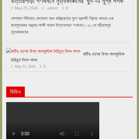
উত্তরপাড়া গণভবনে নৃত্যকাঞ্চনের ‘ধুন’-এ মুগ্ধ দর্শক
May 25, 2026
admin
0
সোশ্যাল মিডিয়ার কোলাহল আর যান্ত্রিকতার যুগে ধ্রুপদী শিল্পের আবহে এক
মনোমুগ্ধকর সন্ধ্যার সাক্ষী থাকল উত্তরপাড়া গণভবন। ২২ মে শ্রীরামপুর
নৃত্যকাঞ্চনের
মাটির দেশের বিশ্ব সাংস্কৃতিক
বৈচিত্র্য দিবস পালন
0
May 23, 2026
ভিডিও