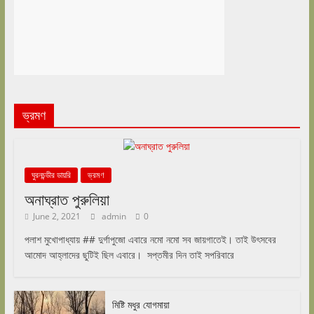
ভ্রমণ
ঘুরনচন্ডীর ডায়রি
ভ্রমণ
অনাঘ্রাত পুরুলিয়া
June 2, 2021
admin
0
পলাশ মুখোপাধ্যায় ## দুর্গাপুজো এবারে নমো নমো সব জায়গাতেই। তাই উৎসবের
আমোদ আহ্লাদের ছুটিই ছিল এবারে। সপ্তমীর দিন তাই সপরিবারে
মিষ্টি মধুর যোগমায়া