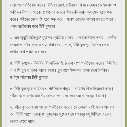
ড্যামেজ প্রতিরোধ করে। বিভিন্ন দূষণ, স্ট্রেস ও খাবারে যেসব কেমিক্যাল ও
ক্ষতিকর উপাদান থাকে, সেগুলোর কারণে ফ্রি রেডিক্যাল ড্যামেজ হতে শুরু
করে। শরীরের কোষ নষ্ট হতে শুরু করে। খারাপ কোষের সংখ্যা বাড়তে থাকে।
এসব প্রতিরোধ করে মিষ্টি কুমড়ো
৩. এর অ্যান্টিঅক্সিডেন্ট ক্যান্সার প্রতিরোধ করে। কোলেস্টেরল কমায়। ধমনীর
দেওয়ালে চর্বির স্তর জমতে বাধা দেয়। ফলে, মিষ্টি কুমড়ো নিয়মিত খেলে
হার্টের রোগ প্রতিরোধ করে।
৪. মিষ্টি কুমড়োর ভিটামিন সি সর্দি-কাশি, ঠাণ্ডা লাগা প্রতিরোধ করে। ভিটামিন
এ ও সি চুল ও ত্বক ভালো রাখে। চুল রাখে উজ্জ্বল, ত্বক রাখে টানটান।
বার্ধক্য আটকায় মিষ্টি কুমড়ো
৫. মিষ্টি কুমড়োয় ফাইবার ও পটাসিয়াম প্রচুর। ফাইবার খিদে নিয়ন্ত্রণ করে।
শরীর থেকে অপ্রয়োজনীয় জল ও লবণ বের করে ওজন নিয়ন্ত্রণে রাখে।
৬. কাঁচা কুমড়োর রস অম্বল প্রতিরোধ করে। যে কোনও ভারী খাবার খাওয়ার
৩০ মিনিট আগে একগ্লাস কুমড়োর জুসের সঙ্গে সামান্য মধু মিশিয়ে ৩ বেলা
খাওয়া যেতে পারে।