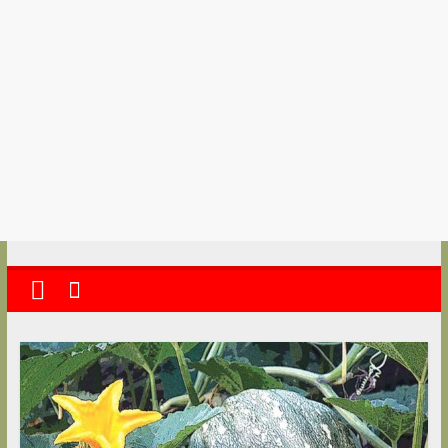
kolkata
abekshan.com