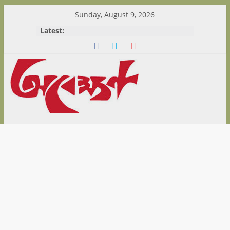
Skip
Sunday, August 9, 2026
to
Latest:
content
Abekshan.com
is
online
Magazine
in