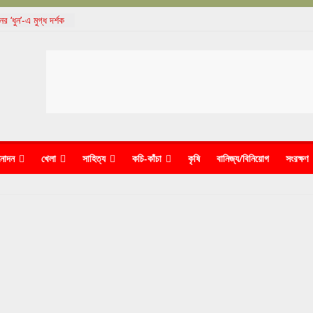
 ‘ধুন’-এ মুগ্ধ দর্শক
ৈচিত্র্য দিবস পালন
দের কাণ্ডে নিশ্চুপ
জেলে পুরল পুলিশ
 আন্তর্জাতিক চলচ্চিত্র
ে সমাপ্ত
নোদন
খেলা
সাহিত্য
কচি-কাঁচা
কৃষি
বানিজ্য/বিনিয়োগ
সংরক্ষণ