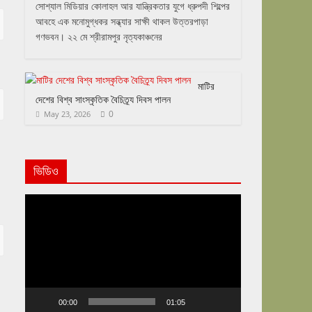
সোশ্যাল মিডিয়ার কোলাহল আর যান্ত্রিকতার যুগে ধ্রুপদী শিল্পের
আবহে এক মনোমুগ্ধকর সন্ধ্যার সাক্ষী থাকল উত্তরপাড়া
গণভবন। ২২ মে শ্রীরামপুর নৃত্যকাঞ্চনের
মাটির
দেশের বিশ্ব সাংস্কৃতিক বৈচিত্র্য দিবস পালন
0
May 23, 2026
ভিডিও
Video
Player
00:00
01:05