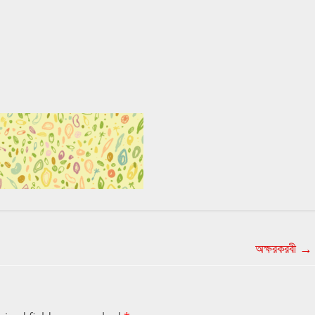
অক্ষরকরবী
→