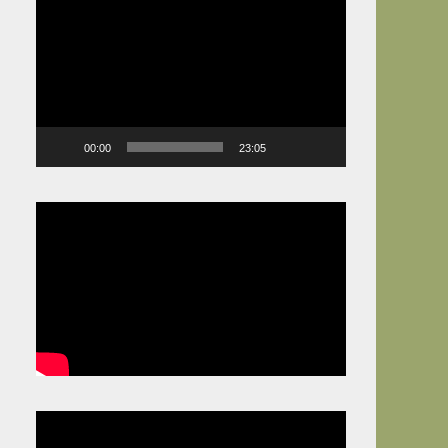
Video
Player
00:00
23:05