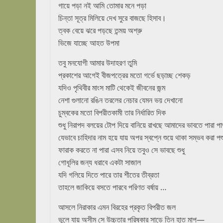
abekshan.com
গায়ে পড়া নই আমি তোমার মনে পড়া
চিন্তা সূত্র মিলিয়ে দেখ সুরে বাজছে হিসাব।
ত্বক বেয়ে ঝরে পড়ছে তন্ময় অশ্রু
ভিজে যাচ্ছে আহত উপমা
তবু মনযোগী আমার উদাহরণ তুমি
প্রকাশের আগেই বীজপত্রের মতো গর্ভে ছড়াচ্ছ শেকড়
যদিও পৃথিবীর মাংস মাটি থেকেই জীবনের জন্ম
নেশা গুলানো রঙিন তরলের নেচার যেমন ভয় দেখানো
চুম্বকের মতো বিপরীতকামী তার নির্ধারিত দিক
শুধু নিরাপদ বলয়ের টোপ দিয়ে বানিয়ে রাখছে আমাদের ভাবতে পারা প
যেভাবে চাহিদার নাম হয়ে যায় অপর স্বপ্নে শুয়ে থাকা সম্ভব করা পশ
ফারাক করতে না পারা এসব নিয়ে তবুও সে ভাবছে শুধু
গোধূলির জন্য ধরাবে একটা সাজাল
যদি গলিয়ে দিতে পারে তার শীতের তীব্রতা
তাহলে জাকিয়ে বসতে পারবে পরিণত বর্ষায় …
আসলে নিরাকার এমন বিরহের প্রকৃত বিপরীত জল
ভুলে যায় অসীম সে উচ্চতার পরিষ্কার সাড়ে তিন হাত মাপ—