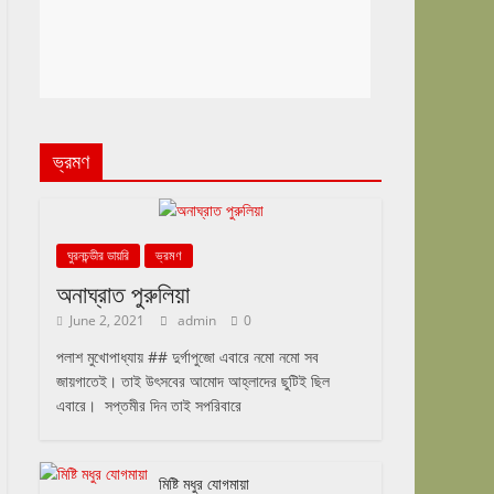
ভ্রমণ
ঘুরনচন্ডীর ডায়রি
ভ্রমণ
অনাঘ্রাত পুরুলিয়া
June 2, 2021
admin
0
পলাশ মুখোপাধ্যায় ## দুর্গাপুজো এবারে নমো নমো সব
জায়গাতেই। তাই উৎসবের আমোদ আহ্লাদের ছুটিই ছিল
এবারে। সপ্তমীর দিন তাই সপরিবারে
মিষ্টি মধুর যোগমায়া