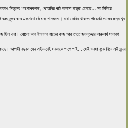
ঠ, আকাশ-মিতুনের ‘কথোপকথন’, ঝোরাদির পাঠ আলাদা মাত্রা এনেছে… সব মিলিয়ে
ড সুন্দর করে একসাথে বেঁধেছে গানগুলো। যারা সেদিন থাকতে পারেননি তাদের জন্য খুব
জে ছিল ওরা। পোলো আর ইমনদার হাতের কাজ আর তাতে জয়ন্তদার কারুকার্য সাধারণ
র কাছে। আগামী বছরও যেন এইভাবেই সকলকে পাশে পাই… সেই ভরসা বুকে নিয়ে এই সুন্দর