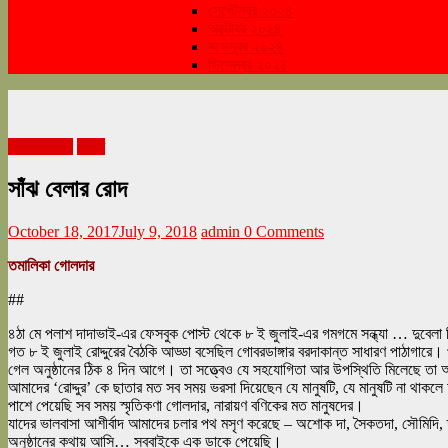
সেপ্টেম্বর ২০২৪
অক্টোবর ২০২৪
নভেম্বর ২০২৪
ডিসেম্বর ২০২৪
শারদ সংকলন
সঙ্গীত
সাঁঝ বেলার রোদ
October 18, 2017
July 9, 2018
admin
0 Comments
তমালিকা গোলদার
##
৪ঠা মে পলাশ দাদাভাই-এর ফেসবুক পোস্ট থেকে ৮ ই জুলাই-এর গমগমে সন্ধ্যা … দুবেলা 
গত ৮ ই জুলাই রোদ্দুরের বৈঠকি আড্ডা বসেছিল গোবরডাঙ্গার বরদাকান্ত সাধারণ পাঠাগারে
গেল অনুষ্ঠানের ঠিক ৪ দিন আগে। তা সত্ত্বেও যে সহযোগিতা আর উপস্থিতি মিলেছে তা
আমাদের ‘রোদ্দুর’ কে ছাতার মত সব সময় ভরসা দিয়েছেন যে মানুষটি, যে মানুষটি না থ
পাশে পেয়েছি সব সময় স্মৃতিকণা গোলদার, নারায়ণ বণিকের মত মানুষদের।
যাদের ভালবাসা আশীর্বাদ আমাদের চলার পথ মসৃণ করেছে – অশোক দা, সৈকতদা, সৌমিদি, ত
অনুষ্ঠানের কথায় আসি… সব্বাইকে এক ডাকে পেয়েছি।