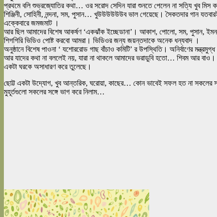
প্রথমে বলি শুভ্রজ্যোতির কথা… ওর সরোদ সেদিন যারা শুনতে পেলেন না সত্যি খুব মিস 
শিঞ্জিনী, সোহিনী, নন্দনা, সম, পুসান… খুউউউউউউব ভাল গেয়েছে। সৈকতদার গান যতবার
এক্কেবারে জমজমাট ।
আর ছিল আমাদের বিশেষ আকর্ষণ ‘একঝাঁক ইচ্ছেডানা’। আকাশ, পোলো, সম, পুসান, ইমন, ত
শিগগিরি ভিডিও পোষ্ট করবো আমরা। ভিডিওর জন্য জয়ন্তদাকে অনেক ধন্যবাদ ।
অনুষ্ঠানে বিশেষ পাওনা ‘ যশোররোড গাছ বাঁচাও কমিটি’ র উপস্থিতি। অনির্বাণের মন্ত্র
আর যাদের কথা না বললেই নয়, যারা না থাকলে আমাদের ভরাডুবি হতো… শিবম আর বাও। 
একটা ঘরকে অসাধারণ করে তুলেছে।
ছোট্ট একটা উদ্যোগ, খুব আন্তরিক, ঘরোয়া, কাছের… কোন ভাবেই সফল হত না সকলের সহ
মুহূর্তগুলো সকলের সঙ্গে ভাগ করে নিলাম…