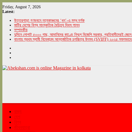
Skip
Friday, August 7, 2026
to
Latest:
content
উত্তরপাড়া গণভবনে নৃত্যকাঞ্চনের ‘ধুন’-এ মুগ্ধ দর্শক
মাটির দেশের বিশ্ব সাংস্কৃতিক বৈচিত্র্য দিবস পালন
সম্পাদকীয়
দুদিনে লোপাট ৫০০০ গাছ, আদানিদের কাণ্ডে নিশ্চুপ বিজেপি সরকার, প্রতিবাদীদেরই জেলে 
বাংলায় প্রথম স্বামী বিবেকানন্দ আন্তর্জাতিক চলচ্চিত্র উৎসব (SVIFF) ২০২৫ সফলভাবে
Abekshan.com
is
online
Magazine
in
kolkata
রাজ্য
দেশ
বিশ্ব
abekshan.com
জীবনযাত্রা