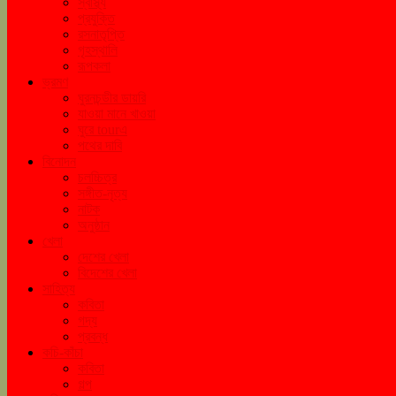
স্বাস্থ্য
প্রযুক্তি
রসনাতৃপ্তি
গৃহস্থালি
রূপকলা
ভ্রমণ
ঘুরনচন্ডীর ডায়রি
যাওয়া মানে খাওয়া
ঘুরে tourএ
পথের দাবি
বিনোদন
চলচ্চিত্র
সঙ্গীত-নৃত্য
নাটক
অনুষ্ঠান
খেলা
দেশের খেলা
বিদেশের খেলা
সাহিত্য
কবিতা
গদ্য
প্রবন্ধ
কচি-কাঁচা
কবিতা
গল্প