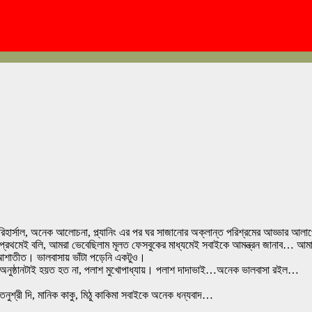
রিহার্সাল, অনেক আলোচনা, প্ল্যানিং এর পর ঘর সাজানোর অক্লান্ত পরিশ্রমের আড্ডার আল
। প্রথমেই বলি, আমরা ভেবেছিলাম মূলত ফেসবুকের মাধ্যমেই সবাইকে আমন্ত্রন জানাব… আমাদে
 আশাতীত। ভালবাসায় ভাঁটা পড়েনি একটুও।
াকলে অনুষ্ঠানটাই হয়ত হত না, পলাশ মুখোপাধ্যায়। পলাশ দাদাভাই…অনেক ভালবাসা রইল…
নুশ্রী দি, মানিক কাকু, মিঠু কাকিমা সবাইকে অনেক ধন্যবাদ…