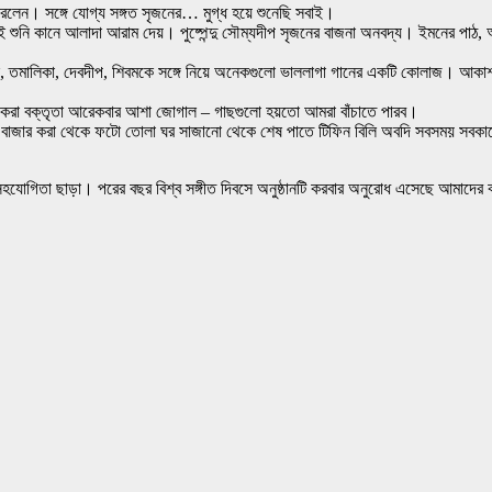
করলেন। সঙ্গে যোগ্য সঙ্গত সৃজনের… মুগ্ধ হয়ে শুনেছি সবাই।
ই শুনি কানে আলাদা আরাম দেয়। পুষ্পেন্দু সৌম্যদীপ সৃজনের বাজনা অনবদ্য। ইমনের পা
মালিকা, দেবদীপ, শিবমকে সঙ্গে নিয়ে অনেকগুলো ভাললাগা গানের একটি কোলাজ। আকাশ বড্
মুগ্ধ করা বক্তৃতা আরেকবার আশা জোগাল – গাছগুলো হয়তো আমরা বাঁচাতে পারব।
বাজার করা থেকে ফটো তোলা ঘর সাজানো থেকে শেষ পাতে টিফিন বিলি অবদি সবসময় সবকা
যোগিতা ছাড়া। পরের বছর বিশ্ব সঙ্গীত দিবসে অনুষ্ঠানটি করবার অনুরোধ এসেছে আমাদে