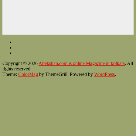
Copyright © 2026
Abekshan.com is online Magazine in kolkata
. All
rights reserved.
Theme:
ColorMag
by ThemeGrill. Powered by
WordPress
.