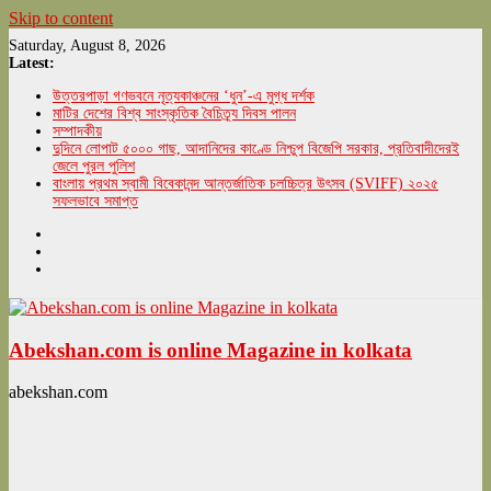
Skip to content
Saturday, August 8, 2026
Latest:
উত্তরপাড়া গণভবনে নৃত্যকাঞ্চনের ‘ধুন’-এ মুগ্ধ দর্শক
মাটির দেশের বিশ্ব সাংস্কৃতিক বৈচিত্র্য দিবস পালন
সম্পাদকীয়
দুদিনে লোপাট ৫০০০ গাছ, আদানিদের কাণ্ডে নিশ্চুপ বিজেপি সরকার, প্রতিবাদীদেরই
জেলে পুরল পুলিশ
বাংলায় প্রথম স্বামী বিবেকানন্দ আন্তর্জাতিক চলচ্চিত্র উৎসব (SVIFF) ২০২৫
সফলভাবে সমাপ্ত
Abekshan.com is online Magazine in kolkata
abekshan.com