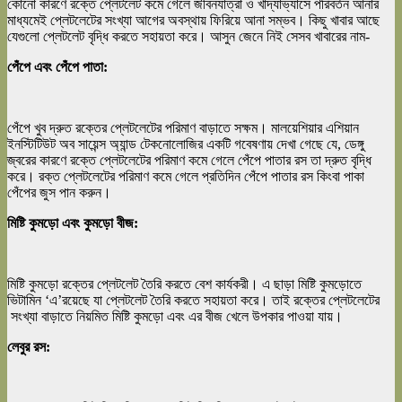
কোনো কারণে রক্তে প্লেটলেট কমে গেলে জীবনযাত্রা ও খাদ্যাভ্যাসে পরিবর্তন আনার
মাধ্যমেই প্লেটলেটের সংখ্যা আগের অবস্থায় ফিরিয়ে আনা সম্ভব। কিছু খাবার আছে
যেগুলো প্লেটলেট বৃদ্ধি করতে সহায়তা করে। আসুন জেনে নিই সেসব খাবারের নাম-
পেঁপে এবং পেঁপে পাতা:
পেঁপে খুব দ্রুত রক্তের প্লেটলেটের পরিমাণ বাড়াতে সক্ষম। মালয়েশিয়ার এশিয়ান
ইনস্টিটিউট অব সায়েন্স অ্যান্ড টেকনোলোজির একটি গবেষণায় দেখা গেছে যে, ডেঙ্গু
জ্বরের কারণে রক্তে প্লেটলেটের পরিমাণ কমে গেলে পেঁপে পাতার রস তা দ্রুত বৃদ্ধি
করে। রক্ত প্লেটলেটের পরিমাণ কমে গেলে প্রতিদিন পেঁপে পাতার রস কিংবা পাকা
পেঁপের জুস পান করুন।
মিষ্টি কুমড়ো এবং কুমড়ো বীজ:
মিষ্টি কুমড়ো রক্তের প্লেটলেট তৈরি করতে বেশ কার্যকরী। এ ছাড়া মিষ্টি কুমড়োতে
ভিটামিন ‘এ’রয়েছে যা প্লেটলেট তৈরি করতে সহায়তা করে। তাই রক্তের প্লেটলেটের
সংখ্যা বাড়াতে নিয়মিত মিষ্টি কুমড়ো এবং এর বীজ খেলে উপকার পাওয়া যায়।
লেবুর রস: