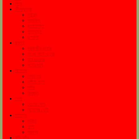
বিশ্ব
জীবনযাত্রা
স্বাস্থ্য
প্রযুক্তি
রসনাতৃপ্তি
গৃহস্থালি
রূপকলা
ভ্রমণ
ঘুরনচন্ডীর ডায়রি
যাওয়া মানে খাওয়া
ঘুরে tourএ
পথের দাবি
বিনোদন
চলচ্চিত্র
সঙ্গীত-নৃত্য
নাটক
অনুষ্ঠান
খেলা
দেশের খেলা
বিদেশের খেলা
সাহিত্য
কবিতা
গদ্য
প্রবন্ধ
কচি-কাঁচা