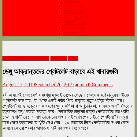
জুন ২০২৪
জুলাই ২০২৪
আগস্ট ২০২৪
সেপ্টেম্বর ২০২৪
অক্টোবর ২০২৪
নভেম্বর ২০২৪
ডিসেম্বর ২০২৪
আগস্ট রাখীপূর্ণিমা সংখ্যা ২০১৯
জীবনযাত্রা
স্বাস্থ্য
ডেঙ্গু আক্রান্তদের প্লেটলেট বাড়াবে এই খাবারগুলি
August 17, 2019
September 26, 2019
admin
0 Comments
বর্ষা আসতেই ডেঙ্গু রোগীর সংখ্যা দ্রুতই বেড়ে চলেছে। ডেঙ্গুর কারণে মানুষের শরীরের
প্লেটলেট কমে যায়, যা থেকে একটি পর্যায় গিয়ে মানুষের মৃত্যু পর্যন্ত ঘটতে পারে।
প্লেটলেট হচ্ছে রক্তের এক ধরণের ক্ষুদ্র কণিকা বা অণুচক্রিকা, যা রক্ত জমাট বাঁধতে ও
রক্তক্ষরণ বন্ধ করতে সাহায্য করে। স্বাভাবিক মানুষের রক্তে প্লেটলেটের হার প্রতি
১০০ মিলিলিটারে দেড় লাখ থেকে চার লাখ। এই পরিমাপের চাইতে প্লেটলেটের মাত্রা
কমে গেলে রক্তক্ষরণের ঝুঁকি দেখা দেয়। ২০ হাজারের নিচে প্লেটলেটের সংখ্যা নেমে
আসলে কোনো প্রকার আঘাত ছাড়াই রক্তক্ষরণ হতে পারে।