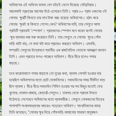
অবিনাশের এই অভিনব ভাবনা বেশ হইচই ফেলে দিয়েছে নেটদুনিয়ায়।
আচমকাই প্রচারের আলোয় উঠে এসেছেন তিনি। প্রায় ৮০ গ্রাম ওজনের ওই
সোনার ক্ষুরটি কিনতে চার লাখ টাকা খরচ হয়েছে অবিনাশের। হঠাৎ করে
সোনার ক্ষুরই বা কিনতে গেলেন কেন? অবিনাশের দাবি, তার সেলুনে আসা
প্রতিটি গ্রাহকই ‘স্পেশাল’। গ্রাহকদের স্পেশাল মনে করেন বলেই সোনার
ক্ষুর ব্যবহার করা শুরু করেছেন তিনি। তার সেলুনে যে সোনার ক্ষুরে গোঁফ
দাড়ি কাটা যায়, সে কথা ঘটা করে প্রচারও করছেন অবিনাশ। এমনকি,
সম্প্রতি সেলুনের উদ্বোধনে স্থানীয় এক রাজনৈতিক নেতাকে আমন্ত্রণ জানান
তিনি। এমন প্রচারে ফলও পাচ্ছেন অবিনাশ। ধীরে ধীরে হলেও পসার
বাড়ছে।
তবে করোনাকালে পসার বাড়ানো তো দূরের কথা, ব্যবসা লোপাট হওয়ার দায়
হয়েছিল অবিনাশদের মতো ছোট দোকানিদের। লকডাউনের সময় দীর্ঘদিন বন্ধ
ছিল ব্যবসা। ধীরে ধীরে লকডাউন শিথিল হওয়ার পর সব কিছুর মতোই ফের
খুলেছে দোকান-বাজার, রেস্তরাঁ-সেলুনও। তারপর থেকে গ্রাহক টানতে
উঠেপড়ে লেগেছেন অবিনাশের মতো ব্যবসায়ীরা। সেলুনে লোকজনের ভিড়ের
পাশাপাশি সংবাদমাধ্যমের নজরেও পড়েছেন অবিনাশ। সাংবাদিকদের কাছে
তিনি বলেছেন, “সোনার ক্ষুর দিয়ে গোঁফদাড়ি কামানোয় সাধারণ মানুষজন