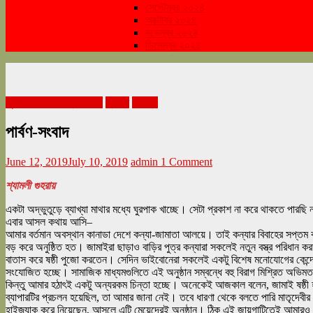
সেপ্টেম্বর ২০২৪
অক্টোবর ২০২৪
নভেম্বর ২০২৪
ডিসেম্বর ২০২৪
জুন জামাইষষ্ঠী সংখ্যা ২০১৯
প্রবন্ধ
সাহিত্য
পার্বণ-সংবাদ
June 12, 2019
July 10, 2019
admin
1 Comment
শ্যামলী গুহরায়
একটা অদ্ভুতুড়ে ব্যাখ্যা মাথার মধ্যে ঘুরপাক খাচ্ছে। সেটা প্রকাশ না করে থাকতে পা
এবার আসল কথায় আসি–
আমার বর্তমান অবস্থান কানাডা দেশে কন্যা-জামাতা আলয়ে। তাই কন্যার বিবাহের সপ্তম বর্
বড় করে অনুষ্ঠিত হত। জামাইরা ছাড়াও বাড়ির পুত্র কন্যারা সকলেই নতুন বস্ত্র পরিধান 
বাতাস করে ষষ্ঠী পুজো করতেন। সেদিন ভাইবোনেরা সকলেই একটু বিশেষ মনোযোগের কেন্দ্রে 
সংযোজিত হচ্ছে। সামাজিক মাধ্যমগুলিতে এই অনুষ্ঠান সম্বন্ধে বহু বিরাগ মিশ্রিত অভিমতও
কিন্তু আমার হঠাৎই একটু অন্যরকম চিন্তা হচ্ছে। অনেকেই আজকাল বলেন, জামাই ষষ্ঠী হলে 
ব্যাপারটির প্রচলন হয়েছিল, তা আমার জানা নেই। তবে ধারণা থেকে বলতে পারি মাতৃদেবীর প
হাইজ্যাক করে নিয়েছেন, আসলে এটি মেয়েদেরই অনুষ্ঠান। ঠিক এই জায়গাটিতেই আমারও 