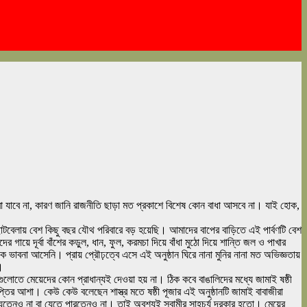
করা যাবে না, কারণ জানি রাজনীতি ছাড়া মত প্রকাশে বিশেষ কোন বাধা আসবে না। যাই হোক,
োটবেলায় বেশ কিছু বছর যৌথ পরিবারে বড় হয়েছি। আমাদের বাপের বাড়িতে এই পার্বণটি বেশ
ে দূর্বা বাঁশের কড়ুল, ধান, ফুল, করমচা দিয়ে বাঁধা মুঠো দিয়ে শান্তি জল ও পাখার
াবনা আসেনি। প্রায় প্রৌঢ়ত্বে এসে এই অনুষ্ঠান ঘিরে নানা মুনির নানা মত অভিজ্ঞতায়
।
লোতে মেয়েদের কোন প্রাধান্যই দেওয়া হয় না। ঠিক কবে বাঙালিদের মধ্যে জামাই ষষ্ঠী
্তির আশা। কেউ কেউ বলেছেন শাস্ত্র মতে ষষ্ঠী পূজার এই অনুষ্ঠানটি জামাই বাবাজীরা
যেতেনও না বা যেতে পারতেনও না। তাই অবশ্যই স্বামীর সাহচর্য দরকার হতো। মেয়ের