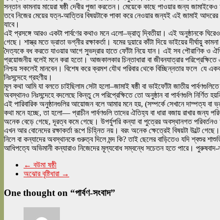
সন্তান কামনায় মায়েরা ষষ্ঠী দেবীর পূজা করতেন। মেয়েকে কাছে পাওয়ার জন্য জামাই
তবে নিজের মেয়ের যত্ন-আত্তির বিষয়টাকে পাকা করে নেওয়ার জন্যই এই জামাই আদরের আ
যাবে।
এই প্রসঙ্গে আরও একটা পার্বণের কথাও মনে এলো–ভ্রাতৃ দ্বিতীয়া। এই অনুষ্ঠানকে ঘির
গেছে। শাস্ত্র মতে ভ্রাতা ভগ্নীর রক্ষাকর্তা। যমের দুয়ারে কাঁটা দিয়ে ভাইয়ের দীর্ঘায
দৈত্যকে বধ করতে যাওয়ার আগে সুভদ্রার হাতে ফোঁটা নিয়ে যান। এই সব পৌরাণিক ও ঐতিহাসিক
প্রয়োজনীয় বলেই মনে করা হতো। আজকালকার চিন্তাধারা বা জীবনযাত্রার পরিপ্রেক্ষিতে এই
নিশ্চয় সকলেই মানবেন। বিশেষ করে ক্রমশ যৌথ পরিবার থেকে বিচ্ছিন্নতার ফলে যে একক পর
নিঃসন্দেহে গ্রহণীয়।
মূল কথা আমি যা বলতে চাইছিলাম সেটা হলো–জামাই ষষ্ঠী বা ভাইফোঁটা জাতীয় পার্বণগুলিতে 
অবস্থানও নিঃসন্দেহে বদলেছে কিন্তু সে পরিপ্রেক্ষিতে তো অনুষ্ঠান বা পার্বণগুলি নির্ণিত 
এই পারিবারিক অনুষ্ঠানগুলির আয়োজন বলে আমার মনে হয়, (সম্পর্কে সেখানে দাম্পত্য ব
কথা মনে হচ্ছে, তা হলো— প্রাচীন পার্বণগুলি তাদের ঐতিহ্য বা ধারা বজায় রাখার জন্য পরিবর
অনেক বেড়ে গেছে, দূরত্ব কমে গেছে। উপর্যুপরি কন্যা বা পুত্রের অবস্থানগত পরিবর্তনও অ
এখন আর বোনেদের রক্ষাকর্তা রূপে চিহ্নিত নয়। বরং অনেক ক্ষেত্রেই বিষয়টা উল্টে গেছে। 
নিলে বা কন্যাদের অবস্থানকে গুরুত্ব দিলে মন্দ কি? তাই ছেলের বাড়িতেও যদি শ্বশুর শা
আধিপত্যে অভিমানী কন্যারাও নিজেদের মূল্যবোধ সম্বন্ধে সচেতন হতে পারে। পুরুষবাদ-নারী
←
বউমা ষষ্ঠী
অঝোর বৃষ্টিধারা
→
One thought on “
পার্বণ-সংবাদ
”