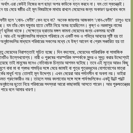
’, অর্থাৎ এরা কেউই নিজের বংশ ছাড়া অপর কাউকে যত্ন করবে না। যম তো স্বতন্ত্রই।
় মেয়ে ষষ্ঠীর এই মূল বিষয়টাকে মাথায় রাখলে মেয়েদের জন্য অকারণ দুঃখবোধ কমে
ই-ফোঁটা হলে ‘বোন- ফোঁটা’ কেন হবে না? অনেক জায়গায় আজকাল ‘বোন-ফোঁটা’ চালুও হয়ে
স আছে। যম তাঁর বোন যমুনার হাতে ফোঁটা নিয়ে অমর হয়েছিলেন। কৃষ্ণ ও নরকাসুর নামের
্ণ ভূমিকা থাকে। সেক্ষেত্রে ভ্রাতার মঙ্গল কামনা মেয়েদের জন্য একসময় যথেষ্ট
 আর এই অনুষ্ঠানগুলির মাধ্যমে পরিবারে যে একটি শুভ ও পবিত্র আবহের সৃষ্টি হয় তা
ষ্ঠানগুলির মাধ্যমে পরিবারের সকলের মধ্যে যে উষ্ণ আবেগ বা প্রেম সঞ্চারিত হয় তা
্তু মেয়েদের নিরাপত্তাই সূচিত হচ্ছে। দিন বদলেছে, মেয়েদের পারিবারিক বা সামাজিক
ানটিও উল্লেখযোগ্য। নারী ও পুরুষের পারস্পরিক সম্পর্ককে সুন্দর ও সুদৃঢ় করার উদ্দেশ্যেই
জমা হয়েছে তাই মানুষের মনেও নেতিবাচক চিন্তার আগমন ঘটেছে। তবে এই সূত্রে আরও কিছু
 বাবা মা বা শ্বশুর শাশুড়ির সঙ্গে মেয়ে জামাই বা পুত্র পুত্রবধূদের যোগাযোগের মাত্রা
কের মাধুর্য গড়ে তোলাই মূল উদ্দেশ্য। এখন মেয়েরা আর পর্দানসীন বা অবলা নয়। ভাইরা
ত গ্রহণকারীও নয়। তাহলে সময় বদলানোর সঙ্গে সঙ্গে পার্বণগুলিকেও একটু উল্টে পাল্টে
 অনুষ্ঠানের ছুতো নিয়ে পরিবারের সদস্যরা আরো কাছাকাছি আসতে পারেন। আর পুরুষতন্ত্রের
তে পারে বলে আমার ধারণা।