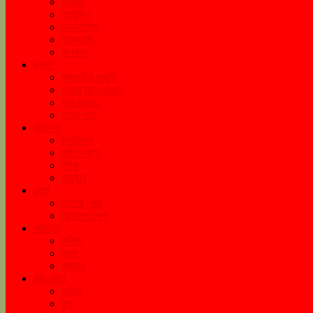
স্বাস্থ্য
প্রযুক্তি
রসনাতৃপ্তি
গৃহস্থালি
রূপকলা
ভ্রমণ
ঘুরনচন্ডীর ডায়রি
যাওয়া মানে খাওয়া
ঘুরে tourএ
পথের দাবি
বিনোদন
চলচ্চিত্র
সঙ্গীত-নৃত্য
নাটক
অনুষ্ঠান
খেলা
দেশের খেলা
বিদেশের খেলা
সাহিত্য
কবিতা
গদ্য
প্রবন্ধ
কচি-কাঁচা
কবিতা
গল্প