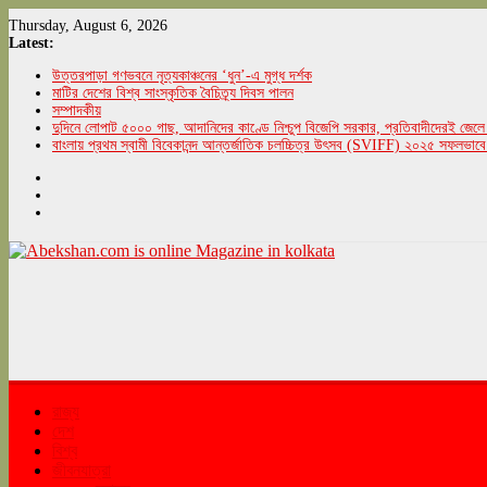
Skip
Thursday, August 6, 2026
to
Latest:
content
উত্তরপাড়া গণভবনে নৃত্যকাঞ্চনের ‘ধুন’-এ মুগ্ধ দর্শক
মাটির দেশের বিশ্ব সাংস্কৃতিক বৈচিত্র্য দিবস পালন
সম্পাদকীয়
দুদিনে লোপাট ৫০০০ গাছ, আদানিদের কাণ্ডে নিশ্চুপ বিজেপি সরকার, প্রতিবাদীদেরই জেলে 
বাংলায় প্রথম স্বামী বিবেকানন্দ আন্তর্জাতিক চলচ্চিত্র উৎসব (SVIFF) ২০২৫ সফলভাবে
Abekshan.com
is
online
Magazine
in
kolkata
রাজ্য
দেশ
বিশ্ব
abekshan.com
জীবনযাত্রা