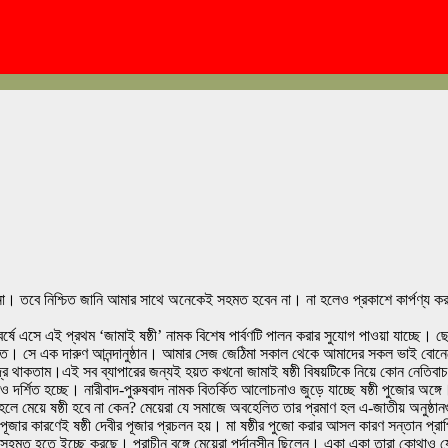
রছি না। তবে নিশ্চিত জানি আমার সাথে অনেকেই সহমত হবেন না। না হলেও প্রকাশে কার্পণ্য 
ষে এসে এই প্রথম ‘জামাই ষষ্ঠী’ নামক বিশেষ পার্বণটি পালন করার সুযোগ পাওয়া যাচ্ছে। ছ
করত। সে এক দারুণ আনন্দানুষ্ঠান। আমার সেজ জেঠিমা সকাল থেকে আমাদের সকল ভাই বোনেদের গায়
থাকতাম।এই সব ব্যাপারের জন্যই হয়ত কখনো জামাই ষষ্ঠী বিষয়টিকে নিয়ে কোন নেতিবাচক ভ
 দর্শিত হচ্ছে। নারীবাদ-পুরুষবাদ নামক বিতর্কিত আলোচনাও জুড়ে যাচ্ছে ষষ্ঠী পুজোর অঙ্গে
মেয়ে ষষ্ঠী হবে না কেন? মেয়েরা যে সমাজে অবহেলিত তার প্রমাণ হল এ-জাতীয় অনুষ্ঠানগু
ূজার কারণেই ষষ্ঠী দেবীর পূজার প্রচলন হয়। মা ষষ্ঠীর পুজো করার আসল কারণ সন্তান প্রাপ
সহমত হতে ইচ্ছে করছে। প্রাচীন বঙ্গে মেয়েরা পর্দানসীন ছিলেন। একা একা তারা কোথাও 