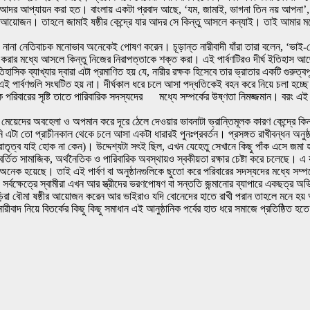
কেও আদর আপ্যায়ন করা হত। বাংলায় একটা প্রবাদ আছে, ‘যম, জামাই, ভাগনা তিন নয় আপনা
য়োজন। তাহলে জামাই ষষ্ঠীর কেন্দ্রে যার আদর সে কিন্তু আসলে কন্যাই। তাই আমার মনে হয
েও নানা নেতিবাচক মনোভাব অনেকেই পোষণ করেন। চূড়ান্ত নারীবাদী যাঁরা তারা বলেন, ‘ভা
়ু কামনা করার মধ্যে আসলে কিন্তু নিজের নিরাপত্তাকে শক্ত করা। এই পার্বণটিরও দীর্ঘ ইতিহা
 ব্যাখ্যার দ্বারা এটা প্রমাণিত হয় যে, নারীর রক্ষক হিসেবে তার ভ্রাতার একটি গুরুত্বপূর
 পার্বণগুলি সংঘটিত হয় না। দীর্ঘকাল ধরে চলে আসা পদ্ধতিকেই বহন করে নিয়ে চলা হচ্ছে।
িবারের সৃষ্টি তাতে পারিবারিক সদস্যদের মধ্যে সম্পর্কের উষ্ণতা নিমজ্জমান। বরং এই অনু
মেয়েদের অবহেলা ও অপমান করে দূরে ঠেলে দেওয়ার ভাবনাটা ভ্রান্তিমূলক কারণ কেন্দ্রে কিন
হয়নি এটা তো প্রাচীনকাল থেকে চলে আসা একটা ধারারই পুনঃপ্রবর্তন। প্রসঙ্গত রাখীবন্ধন অনুষ্ঠ
া ভ্রাতৃত্ব যাই হোক না কেন)। উদ্দেশ্যটা সৎই ছিল, এখন যেহেতু সেখানে কিছু পাঁক এসে 
্তিত সামাজিক, অর্থনৈতিক ও পারিবারিক অবস্থায়ও স্বকীয়তা রক্ষার চেষ্টা করে চলেছে। এ যুগে
নেক হয়েছে। তাই এই পার্বণ বা অনুষ্ঠানগুলিকে ছুতো করে পরিবারের সদস্যদের মধ্যে সম্পর্
সর্বক্ষেত্রে স্বামীরা এখন আর স্ত্রীদের ভরণপোষণ বা সন্ততি জন্মানোর ব্যাপারে একছত্র অভিম
শুড়িরা বৌমা ষষ্ঠীর আয়োজন করেন আর ভাইরাও যদি বোনেদের হাতে রাখী পরান তাহলে মনে হয়
বাদ নিয়ে বিতর্কের কিছু কিছু সমাধান এই আনুষ্ঠানিক পর্বের হাত ধরে সমাজে প্রতিষ্ঠিত হ