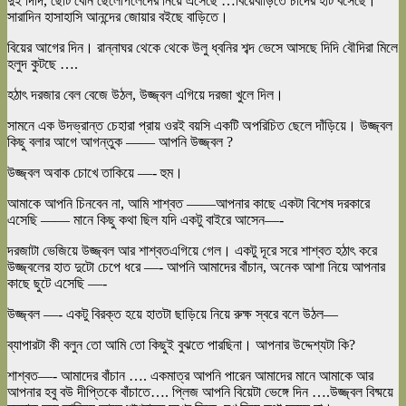
দুই দিদি, ছোট বোন ছেলেপিলেদের নিয়ে এসেছে …বিয়েবাড়িতে চাঁদের হাট বসেছে।
সারাদিন হাসাহাসি আনন্দের জোয়ার বইছে বাড়িতে।
বিয়ের আগের দিন। রান্নাঘর থেকে থেকে উলু ধ্বনির শব্দ ভেসে আসছে দিদি বৌদিরা মিলে
হলুদ কুটছে ….
হঠাৎ দরজার বেল বেজে উঠল, উজ্জ্বল এগিয়ে দরজা খুলে দিল।
সামনে এক উদভ্রান্ত চেহারা প্রায় ওরই বয়সি একটি অপরিচিত ছেলে দাঁড়িয়ে। উজ্জ্বল
কিছু বলার আগে আগন্তুক —— আপনি উজ্জ্বল ?
উজ্জ্বল অবাক চোখে তাকিয়ে —- হুম।
আমাকে আপনি চিনবেন না, আমি শাশ্বত ——আপনার কাছে একটা বিশেষ দরকারে
এসেছি —— মানে কিছু কথা ছিল যদি একটু বাইরে আসেন—-
দরজাটা ভেজিয়ে উজ্জ্বল আর শাশ্বতএগিয়ে গেল। একটু দূরে সরে শাশ্বত হঠাৎ করে
উজ্জ্বলের হাত দুটো চেপে ধরে —- আপনি আমাদের বাঁচান, অনেক আশা নিয়ে আপনার
কাছে ছুটে এসেছি —-
উজ্জ্বল —- একটু বিরক্ত হয়ে হাতটা ছাড়িয়ে নিয়ে রুক্ষ স্বরে বলে উঠল—
ব্যাপারটা কী বলুন তো আমি তো কিছুই বুঝতে পারছিনা। আপনার উদ্দেশ্যটা কি?
শাশ্বত—- আমাদের বাঁচান …. একমাত্র আপনি পারেন আমাদের মানে আমাকে আর
আপনার হবু বউ দীপ্তিকে বাঁচাতে…. প্লিজ আপনি বিয়েটা ভেঙ্গে দিন ….উজ্জ্বল বিষ্ময়ে