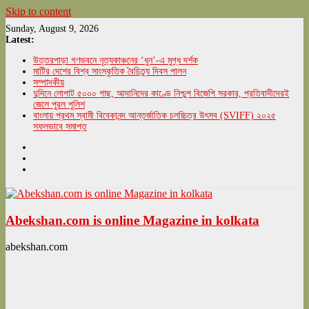
Skip to content
Sunday, August 9, 2026
Latest:
উত্তরপাড়া গণভবনে নৃত্যকাঞ্চনের ‘ধুন’-এ মুগ্ধ দর্শক
মাটির দেশের বিশ্ব সাংস্কৃতিক বৈচিত্র্য দিবস পালন
সম্পাদকীয়
দুদিনে লোপাট ৫০০০ গাছ, আদানিদের কাণ্ডে নিশ্চুপ বিজেপি সরকার, প্রতিবাদীদেরই
জেলে পুরল পুলিশ
বাংলায় প্রথম স্বামী বিবেকানন্দ আন্তর্জাতিক চলচ্চিত্র উৎসব (SVIFF) ২০২৫
সফলভাবে সমাপ্ত
Abekshan.com is online Magazine in kolkata
abekshan.com