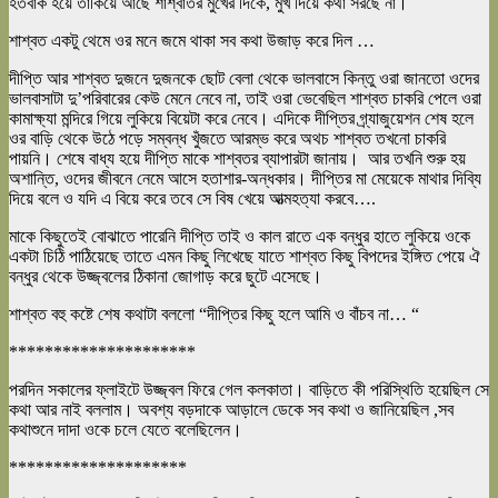
হতবাক হয়ে তাকিয়ে আছে শাশ্বাতর মুখের দিকে, মুখ দিয়ে কথা সরছে না।
শাশ্বত একটু থেমে ওর মনে জমে থাকা সব কথা উজাড় করে দিল …
দীপ্তি আর শাশ্বত দুজনে দুজনকে ছোট বেলা থেকে ভালবাসে কিন্তু ওরা জানতো ওদের
ভালবাসাটা দু’পরিবারের কেউ মেনে নেবে না, তাই ওরা ভেবেছিল শাশ্বত চাকরি পেলে ওরা
কামাক্ষ্যা মন্দিরে গিয়ে লুকিয়ে বিয়েটা করে নেবে। এদিকে দীপ্তির গ্র্যাজুয়েশন শেষ হলে
ওর বাড়ি থেকে উঠে পড়ে সম্বন্ধ খুঁজতে আরম্ভ করে অথচ শাশ্বত তখনো চাকরি
পায়নি। শেষে বাধ্য হয়ে দীপ্তি মাকে শাশ্বতর ব্যাপারটা জানায়। আর তখনি শুরু হয়
অশান্তি, ওদের জীবনে নেমে আসে হতাশার-অন্ধকার। দীপ্তির মা মেয়েকে মাথার দিব্যি
দিয়ে বলে ও যদি এ বিয়ে করে তবে সে বিষ খেয়ে আত্মহত্যা করবে….
মাকে কিছুতেই বোঝাতে পারেনি দীপ্তি তাই ও কাল রাতে এক বন্ধুর হাতে লুকিয়ে ওকে
একটা চিঠি পাঠিয়েছে তাতে এমন কিছু লিখেছে যাতে শাশ্বত কিছু বিপদের ইঙ্গিত পেয়ে ঐ
বন্ধুর থেকে উজ্জ্বলের ঠিকানা জোগাড় করে ছুটে এসেছে।
শাশ্বত বহু কষ্টে শেষ কথাটা বললো “দীপ্তির কিছু হলে আমি ও বাঁচব না… “
*********************
পরদিন সকালের ফ্লাইটে উজ্জ্বল ফিরে গেল কলকাতা। বাড়িতে কী পরিস্থিতি হয়েছিল সে
কথা আর নাই বললাম। অবশ্য বড়দাকে আড়ালে ডেকে সব কথা ও জানিয়েছিল ,সব
কথাশুনে দাদা ওকে চলে যেতে বলেছিলেন।
********************