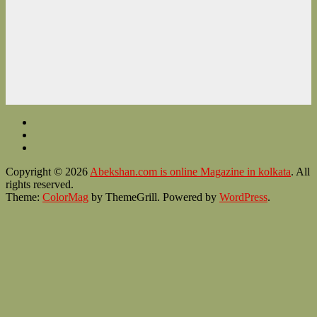
Copyright © 2026
Abekshan.com is online Magazine in kolkata
. All
rights reserved.
Theme:
ColorMag
by ThemeGrill. Powered by
WordPress
.