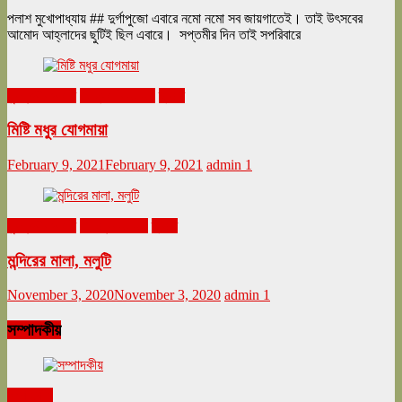
পলাশ মুখোপাধ্যায় ## দুর্গাপুজো এবারে নমো নমো সব জায়গাতেই। তাই উৎসবের
আমোদ আহ্লাদের ছুটিই ছিল এবারে। সপ্তমীর দিন তাই সপরিবারে
ঘুরনচন্ডীর ডায়রি
ফেব্রুয়ারি ২০২১
ভ্রমণ
মিষ্টি মধুর যোগমায়া
February 9, 2021
February 9, 2021
admin
1
ঘুরনচন্ডীর ডায়রি
নভেম্বর ২০২০
ভ্রমণ
মন্দিরের মালা, মলুটি
November 3, 2020
November 3, 2020
admin
1
সম্পাদকীয়
সম্পাদকীয়