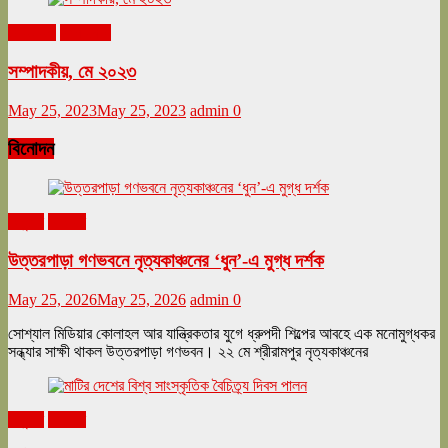
মে ২০২৩
সম্পাদকীয়
সম্পাদকীয়, মে ২০২৩
May 25, 2023
May 25, 2023
admin
0
বিনোদন
অনুষ্ঠান
বিনোদন
উত্তরপাড়া গণভবনে নৃত্যকাঞ্চনের ‘ধুন’-এ মুগ্ধ দর্শক
May 25, 2026
May 25, 2026
admin
0
সোশ্যাল মিডিয়ার কোলাহল আর যান্ত্রিকতার যুগে ধ্রুপদী শিল্পের আবহে এক মনোমুগ্ধকর
সন্ধ্যার সাক্ষী থাকল উত্তরপাড়া গণভবন। ২২ মে শ্রীরামপুর নৃত্যকাঞ্চনের
অনুষ্ঠান
বিনোদন