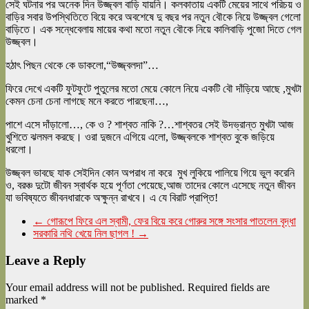
সেই ঘটনার পর অনেক দিন উজ্জ্বল বাড়ি যায়নি। কলকাতায় একটি মেয়ের সাথে পরিচয় ও
বাড়ির সবার উপস্থিতিতে বিয়ে করে অবশেষে দু বছর পর নতুন বৌকে নিয়ে উজ্জ্বল গেলো
বাড়িতে। এক সন্ধেবেলায় মায়ের কথা মতো নতুন বৌকে নিয়ে কালিবাড়ি পুজো দিতে গেল
উজ্জ্বল।
হঠাৎ পিছন থেকে কে ডাকলো,“উজ্জ্বলদা”…
ফিরে দেখে একটি ফুটফুটে পুতুলের মতো মেয়ে কোলে নিয়ে একটি বৌ দাঁড়িয়ে আছে ,মুখটা
কেমন চেনা চেনা লাগছে মনে করতে পারছেনা…,
পাশে এসে দাঁড়ালো…, কে ও ? শাশ্বত নাকি ?…শাশ্বতর সেই উদভ্রান্ত মুখটা আজ
খুশিতে ঝলমল করছে। ওরা দুজনে এগিয়ে এলো, উজ্জ্বলকে শাশ্বত বুকে জড়িয়ে
ধরলো।
উজ্জ্বল ভাবছে যাক সেইদিন কোন অ‍পরাধ না করে মুখ লুকিয়ে পালিয়ে গিয়ে ভুল করেনি
ও, বরঞ্চ দুটো জীবন স্বার্থক হয়ে পূর্ণতা পেয়েছে,আজ তাদের কোলে এসেছে নতুন জীবন
যা ভবিষ্যতে জীবনধারাকে অক্ষুন্ন রাখবে। এ যে বিরাট প্রাপ্তি!
←
গোরূপে ফিরে এল স্বামী, ফের বিয়ে করে গোরুর সঙ্গে সংসার পাতলেন বৃদ্ধা
সরকারি নথি খেয়ে নিল ছাগল !
→
Leave a Reply
Your email address will not be published.
Required fields are
marked
*