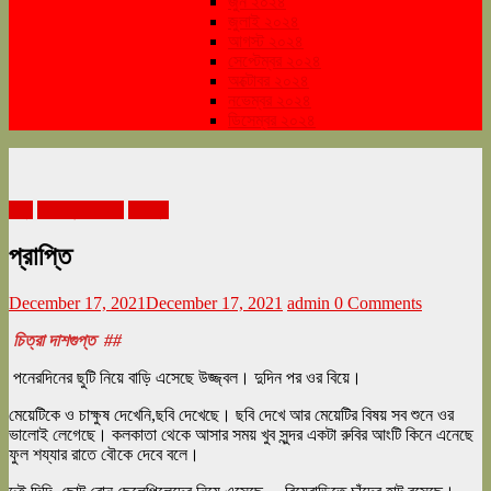
জুন ২০২৪
জুলাই ২০২৪
আগস্ট ২০২৪
সেপ্টেম্বর ২০২৪
অক্টোবর ২০২৪
নভেম্বর ২০২৪
ডিসেম্বর ২০২৪
গদ্য
ডিসেম্বর ২০২১
সাহিত্য
প্রাপ্তি
December 17, 2021
December 17, 2021
admin
0 Comments
চিত্রা দাশগুপ্ত ##
পনেরদিনের ছুটি নিয়ে বাড়ি এসেছে উজ্জ্বল। দুদিন পর ওর বিয়ে।
মেয়েটিকে ও চাক্ষুষ দেখেনি,ছবি দেখেছে। ছবি দেখে আর মেয়েটির বিষয় সব শুনে ওর
ভালোই লেগেছে। কলকাতা থেকে আসার সময় খুব সুন্দর একটা রুবির আংটি কিনে এনেছে
ফুল শয্যার রাতে বৌকে দেবে বলে।