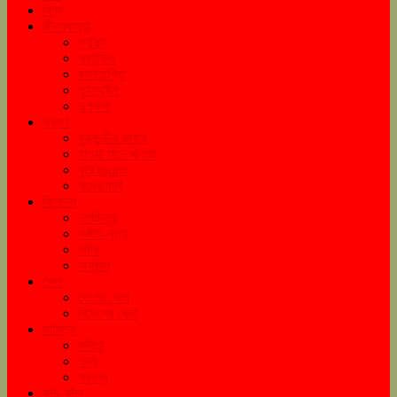
বিশ্ব
জীবনযাত্রা
স্বাস্থ্য
প্রযুক্তি
রসনাতৃপ্তি
গৃহস্থালি
রূপকলা
ভ্রমণ
ঘুরনচন্ডীর ডায়রি
যাওয়া মানে খাওয়া
ঘুরে tourএ
পথের দাবি
বিনোদন
চলচ্চিত্র
সঙ্গীত-নৃত্য
নাটক
অনুষ্ঠান
খেলা
দেশের খেলা
বিদেশের খেলা
সাহিত্য
কবিতা
গদ্য
প্রবন্ধ
কচি-কাঁচা