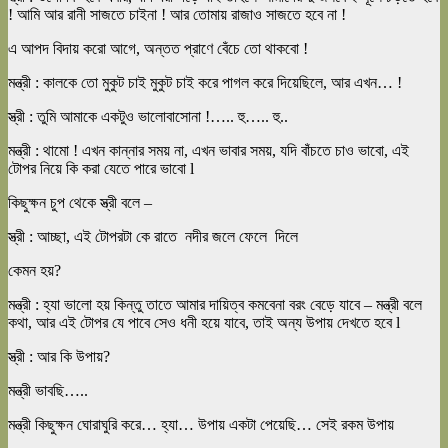
! আমি আর রানী সাজতে চাইনা ! আর তোমায় রাজাও সাজতে হবে না !
এ আপদ বিদায় করো আগে, অন্তত প্রাণে বেঁচে তো থাকবো !
মন্ত্রী : কালকে তো মুকুট চাই মুকুট চাই করে পাগল করে দিয়েছিলে, আর এখন… !
স্ত্রী : তুমি আমাকে একটুও ভালোবাসোনা !….. হু….. হু..
মন্ত্রী : থামো ! এখন কান্নার সময় না, এখন ভাবার সময়, যদি বাঁচতে চাও ভাবো, এই
টোপর নিয়ে কি করা যেতে পারে ভাবো l
কিছুক্ষন চুপ থেকে স্ত্রী বলে –
স্ত্রী : আচ্ছা, এই টোপরটা কে রাতে নদীর জলে ফেলে দিলে
কেমন হয়?
মন্ত্রী : হ্যা ভালো হয় কিন্তু তাতে আমার দায়িত্ব কমবেনা বরং বেড়ে যাবে – মন্ত্রী বলে
কথা, আর এই টোপর যে পাবে সেও ধনী হয়ে যাবে, তাই অন্য উপায় দেখতে হবে l
স্ত্রী : আর কি উপায়?
মন্ত্রী ভাবছি…..
মন্ত্রী কিছুক্ষন ঘোরাঘুরি করে… হ্যা… উপায় একটা পেয়েছি… সেই রকম উপায়