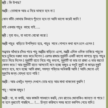
স্ত্রী : কি উপায়?
মন্ত্রী : তোমাকে আর এ নিয়ে ভাবতে হবে না l
কোন কাঁটা কোথায় কিভাবে পুঁততে হবে তা আমি ভালো করেই জানি !
যাই একবার পাচুর কাছে যাই….
স্ত্রী : হ্যা যাও, যা ভালো বোঝো করো l
মন্ত্রী পাচুর বাড়িতে উপস্থিত হয়ে, পাচুর সাথে গোপনে কথা বলে চলে এলেন l
সন্ধ্যার আঁধারে চাঁদর গায়ে পাচু মন্ত্রীর বাড়িতে এলো, মন্ত্রী এদিক ওদিক তাকিয়ে পাচুকে
ঘরে ঢুকিয়ে দরজা বন্ধ করে দিলেন l এরপর রাজার মুকুটটি একটি কালো কাপড়ে মুড়ে পাচুর
হাতে দিয়ে দিলেন l মুকুটটি হাতে নিয়ে পাচু বললো, মুকুটটি যা ভার তা রাজা এ ভার বয়তো
কেমন করে ! আর মুকুটটি হাতে আসতেই মনে হচ্ছে হুজুর এ শুধুই মুকুট না জাদুর মুকুট
বলতে হবে, মনে হচ্ছে আমি রাজা, সমস্ত শক্তির অধিকারী আমি ! আমি জেনো এই
মুকুটের জন্য যোদ্ধা হতে পারি !
মন্ত্রী : আর একটুও স্বপ্ন দেখলে তোর ধড়ে আর মাথা থাকবেনা বুঝলি !
পাচু : আজ্ঞে হুজুর !
মন্ত্রী : যা, যা বলছি, আর কাজটা সাবধানে করবি, যেন রাতের জোনাকিও জানতে না পারে !
না হলে বুঝতেই পারছিস… !… চিন্তা করিসনে সময় মতো বকশিস পেয়ে যাবি l