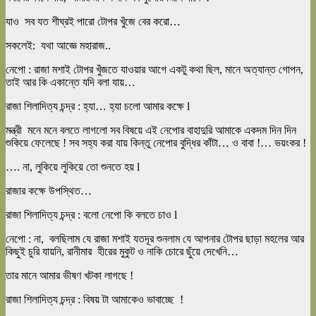
যাও সব যত শীঘ্রই পারো টোপর খুঁজে বের করো…
সকলেই: যথা আজ্ঞে মহারাজ..
নেপো : রাজা মশাই টোপর খুঁজতে যাওয়ার আগে একটু কথা ছিল, মানে অত্যান্ত গোপন,
তাই আর কি একান্তে যদি বলা যায়…
রাজা শিলাদিত্য চন্দ্র : হ্যা… হ্যা চলো আমার কক্ষে l
মন্ত্রী মনে মনে বলতে লাগলো সব বিষয়ে এই নেপোর বাহাদুরি আমাকে একদম দিন দিন
শুকিয়ে ফেলেছে ! সব সহ্য করা যায় কিন্তু নেপোর বুদ্ধির কাঁটা… ও বাবা !… ভয়ংকর !
…. না, লুকিয়ে লুকিয়ে তো শুনতে হয় l
রাজার কক্ষে উপস্থিত…
রাজা শিলাদিত্য চন্দ্র : বলো নেপো কি বলতে চাও l
নেপো : না, বলছিলাম যে রাজা মশাই যতদূর শুনলাম যে আপনার টোপর ছাড়া মহলের আর
কিছুই চুরি যায়নি, রানীমার হীরের মুকুট ও নাকি চোরে ছুঁয়ে দেখেনি…
তার মানে আমার ভীষণ খটকা লাগছে !
রাজা শিলাদিত্য চন্দ্র : বিষয় টা আমাকেও ভাবাচ্ছে !