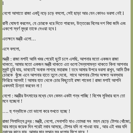
l
নেপো আসাতে রাজা একটু নড়ে চড়ে বসলো, সেই ছাড়া আর যেন কোনও ভরসা নেই l
রানী ঘোষণা করলেন, যে চোরকে ধরে দিতে পারবেন, উত্তরের বিলের দশ বিঘা জমি এবং
একশো স্বর্ণ মুদ্রা তাকে দেওয়া হবে l
এতক্ষনে মন্ত্রী এলো…
এসে বললো,
মন্ত্রী : রাজা মশাই আমি খবর পেয়েই ছুটে চলে এসছি, আপনার মতো একজন রাজা
থাকতে, আমার মতো একজন মন্ত্রী থাকতে এত গুলো সৈন্যসামন্ত থাকতে কিনা আপনার
মুকুট চুরি যায়, ভাবতেই অবাক লাগছে মহারাজ ! তবে আমার উপরে ভরসা রাখুন, আমি ঠিক
চোরকে খুঁজে এনে আপনার হাতে তুলে দেবো, সাথে আপনার টোপর অক্ষত অবস্থায়
ফিরিয়ে আনবই ! আমার হাত থেকে চোর কিছুতেই রক্ষা পাবেনা ! রাজা মশাই আপনি
একদমই চিন্তা করবেন না !
নেপো : মন্ত্রীর উৎসাহের মধ্যে যেন কেমন একটা গন্ধ পাচ্ছি ! বিশেষ সুবিধার বলে তো
মনে হচ্ছেনা !
…. হু গন্ধটাকে তো ভালো করে শুখতে হচ্ছে !
রাজা শিলাদিত্য চন্দ্র : মন্ত্রী, নেপো, সেনাপতি যাও তোমরা সব মহল ছেড়ে টোপর খোঁজো,
আর মাত্র কয়েক দিন পরেই নবাব আসছে, টোপর যদি না পাওয়া যায় , আর এই খবর যদি
নবাবের কানে যায়, আমার মান সম্মান সব ধুলোয় মিশে যাবে !