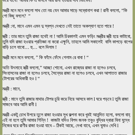
করে যাবে? আমার কি এ জনমে আর রানী হওয়ার সাধ মিটবেনা?
মন্ত্রী মনে মনে বললো সাধ তো নয় যেন আমার সাড়ে সব্বোনাশ করা ! রানী বললো, “কি
গো কিছু বললে? “
মন্ত্রী :না, মানে এমন এমন দু স্বপ্ন দেখতে নেই তাতে অকল্যাণ হতে পারে !
স্ত্রী : তার মানে তুমি রাজা হবেই না ! আমি চিরকালই এমন ফড়িং মন্ত্রীর স্ত্রী হয়ে কাটাবো,
তুমি যদি রাজা হওয়ার প্রতিজ্ঞা না করো এক্ষুনি, তাহলে আমি সকালেই বাসি কাপড়ে বাপের
বাড়ি চলে যাবো… হু… বলে দিলাম !
মন্ত্রী মনে মনে বললো, ” কি ফাঁদে ফেঁদে গেলাম রে বাবা ! “
অতি উৎসাহে স্ত্রী বললো,” আচ্ছা শোনো, এখন রাজ্যের রাজা না হলেও চলবে,
সিংহাসনের রাজা না হলেও চলবে, সৈন্যের রাজা না হলেও চলবে, এখন আপাতত রাজার
টোপরের অধিকারী হও l “
মন্ত্রী : মানে,
স্ত্রী : মানে তুমি রাজার মাথার টোপর চুরি করে নিয়ে আসবে কাল l ঘরে পড়বে l তুমি রাজা
সাজবে আর আমি রানী l
মন্ত্রী একটু চোখ উপরে তুলে রাজা হওয়ার সুখ কল্পনা করে খুবই আনন্দিত হলো, বললো বাহ্
এই না হলে তুমি আমার গিন্নি ! কাজটা যদিও বিপদ জনক তবুও বুদ্ধির দ্বারা বিনা যুদ্ধে
নিজের ঘরে রাণীর রাজা হওয়া যাবে – ঠিকই আছে, দেখা যাবে, এখন ঘুমাও দেখি l