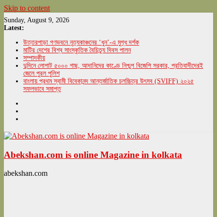
Skip to content
Sunday, August 9, 2026
Latest:
উত্তরপাড়া গণভবনে নৃত্যকাঞ্চনের ‘ধুন’-এ মুগ্ধ দর্শক
মাটির দেশের বিশ্ব সাংস্কৃতিক বৈচিত্র্য দিবস পালন
সম্পাদকীয়
দুদিনে লোপাট ৫০০০ গাছ, আদানিদের কাণ্ডে নিশ্চুপ বিজেপি সরকার, প্রতিবাদীদেরই
জেলে পুরল পুলিশ
বাংলায় প্রথম স্বামী বিবেকানন্দ আন্তর্জাতিক চলচ্চিত্র উৎসব (SVIFF) ২০২৫
সফলভাবে সমাপ্ত
Abekshan.com is online Magazine in kolkata
abekshan.com