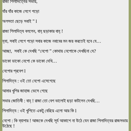
রাজা শিলাদিত্যের সভায়,
যাঁর যাঁর কাজে লেগে পড়ো
অলসতা ছেড়ে সবাই ” l
রাজা শিলাদিত্য বললেন, বাহ্ ছড়াকার বাহ্ !
হ্যা, সবাই লেগে পড়ো সবার কাজে নবাবের মন জয় করতেই হবে যে…
আচ্ছা, সবাই কে দেখছি “নেপো ” কোথায় নেপোকে দেখছিনা যে?
ডাকো ডাকো নেপো কে ডাকো দেখি…
নেপোর প্রবেশ l
শিলাদিত্য : ওই তো নেপো এসেগেছে
আমার খুশির জাহাজ ভেসে গেছে
সভার জোতিষী : বাহ্ ! রাজা তো বেশ ভালোই ছড়া কাটলেন দেখছি…
শিলাদিত্য : ওই খুশিতে একটু বেরিয়ে এলো আর কি l
নেপো : কি ব্যাপার ! আজকে দেখছি সূর্য আকাশে না উঠে যেন রাজা শিলাদিত্যর রাজসভায়
উঠেছে !