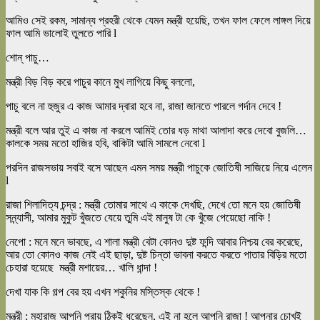
আমিও সেই রকম, সামান্য প্রহরী থেকে যেমন মন্ত্রী হয়েছি, তখন ফাল ফেলে লাঙ্গল দিয়ে
ফাল আমি ভালোই তুলতে পারি l
শোন্ পাচু…
মন্ত্রী বিড় বিড় করে পাচুর কানে মুখ লাগিয়ে কিছু বললো,
পাচু বলে না হুজুর এ কাজ আমার দ্বারা হবে না, রাজা জানতে পারলে গর্দান দেবে !
মন্ত্রী বলে আর তুই এ কাজ না করলে আমিই তোর ধড় মাথা আলাদা করে দেবো বুজলি…
কালকে সময় মতো হাজির হবি, বাকিটা আমি সামলে নেবো l
পরদিন রাজসভায় সবাই বসে আছেন এমন সময় মন্ত্রী পাচুকে জোতিষী সাজিয়ে নিয়ে এলেন
l
রাজা শিলাদিত্য চন্দ্র : মন্ত্রী তোমার সাথে এ কাকে দেখছি, দেখে তো মনে হয় জোতিষী
সন্ন্যাসী, আমার মুকুট খুঁজতে যেয়ে তুমি এই মানুষ টা কে খুঁজে পেয়েছো নাকি !
নেপো : মনে মনে ভাবছে, এ শালা মন্ত্রী বেটা কোনও দুষ্ট ফন্দি আবার নিশ্চয় বের করেছে,
আর তো কোনও কাজ নেই এই ছাড়া, দুষ্ট চিন্তা ভাবনা করতে করতে পাতার বিড়ির মতো
চেহারা হয়েছে মন্ত্রী মশায়ের… খালি ধান্দা !
দেখা যাক কি গল্প বের হয় এখন শকুনির মস্তিস্ক থেকে !
মন্ত্রী : মহারাজ আপনি প্রায় ঠিকই ধরেছেন, এই না হলে আপনি রাজা ! আপনার চোখই