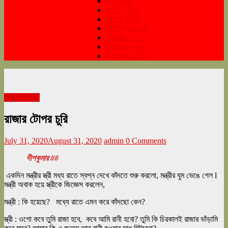
জুন ২০২৪
জুলাই ২০২৪
আগস্ট ২০২৪
সেপ্টেম্বর ২০২৪
অক্টোবর ২০২৪
নভেম্বর ২০২৪
ডিসেম্বর ২০২৪
অগাস্ট ২০২০
রাজার টোপর চুরি
July 31, 2020
August 31, 2020
admin
0 Comments
দীপকুমার ##
একদিন মন্ত্রীর স্ত্রী মধ্য রাতে স্বপ্ন দেখে কাঁদতে শুরু করলো, মন্ত্রীর ঘুম ভেঙে গেল l
মন্ত্রী অবাক হয়ে স্ত্রীকে জিজ্ঞেস করলেন,
মন্ত্রী : কি হয়েছে? মধ্যে রাতে এমন করে কাঁদছো কেন?
স্ত্রী : ওগো কবে তুমি রাজা হবে, কবে আমি রানী হবো? তুমি কি চিরকালই রাজার ভাঁড়ামি