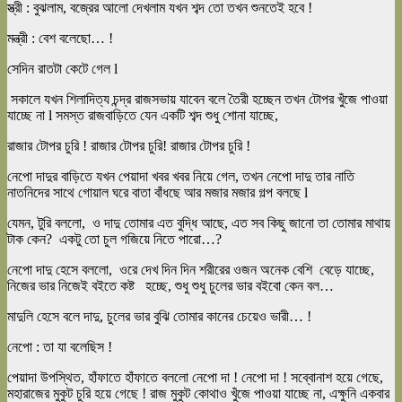
স্ত্রী : বুঝলাম, বজ্রের আলো দেখলাম যখন শব্দ তো তখন শুনতেই হবে !
মন্ত্রী : বেশ বলেছো… !
সেদিন রাতটা কেটে গেল l
সকালে যখন শিলাদিত্য চন্দ্র রাজসভায় যাবেন বলে তৈরী হচ্ছেন তখন টোপর খুঁজে পাওয়া
যাচ্ছে না l সমস্ত রাজবাড়িতে যেন একটি শব্দ শুধু শোনা যাচ্ছে,
রাজার টোপর চুরি ! রাজার টোপর চুরি! রাজার টোপর চুরি !
নেপো দাদুর বাড়িতে যখন পেয়াদা খবর খবর নিয়ে গেল, তখন নেপো দাদু তার নাতি
নাতনিদের সাথে গোয়াল ঘরে বাতা বাঁধছে আর মজার মজার গল্প বলছে l
যেমন, টুরি বললো, ও দাদু তোমার এত বুদ্ধি আছে, এত সব কিছু জানো তা তোমার মাথায়
টাক কেন? একটু তো চুল গজিয়ে নিতে পারো…?
নেপো দাদু হেসে বললো, ওরে দেখ দিন দিন শরীরের ওজন অনেক বেশি বেড়ে যাচ্ছে,
নিজের ভার নিজেই বইতে কষ্ট হচ্ছে, শুধু শুধু চুলের ভার বইবো কেন বল…
মাদুলি হেসে বলে দাদু, চুলের ভার বুঝি তোমার কানের চেয়েও ভারী… !
নেপো : তা যা বলেছিস !
পেয়াদা উপস্থিত, হাঁফাতে হাঁফাতে বললো নেপো দা ! নেপো দা ! সব্বোনাশ হয়ে গেছে,
মহারাজের মুকুট চুরি হয়ে গেছে ! রাজ মুকুট কোথাও খুঁজে পাওয়া যাচ্ছে না, এক্ষুনি একবার