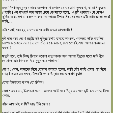
রাজা শিলাদিত্য চন্দ্র : আরে নেপোকে না রাগালে যে ওর মাথা খুলছেনা, যা আমি বুঝতে
পেরেছি l ওর সম্পর্কে আর আমার চেয়ে কে জানবে বলো, ও বন্দী থাকলেও যে কোনও
ফন্দির মোকাবেলা ও করতে পারবে, যে কোনও উপায় ঠিক বের করবে এটা আমি ভালো করেই
জানি…
রানী : তাই যেন হয়, নেপোকে যে আমি বড্ডো ভালোবাসি !
বন্দী কারাগারে নেপো মন্ত্রীর দুষ্ট বুদ্ধির উপায় ভাবতে লাগলো, একসময় নাতি নাতনিরা
নেপোকে দেখতে এলো l নেপো তাঁদের কে বললো, দেখ তোরাই এখন আমার একমাত্র
ভরসা !
মাদুলি বলে, তুমি কিচ্ছু চিন্তা করোনা দাদু দরকার হলে আমরা ইঁদুরের মতো মাটি খুঁড়ে
তোমাকে আর দিদাকে নিয়ে সুড়ুৎ করে পালাবো !
নেপো : শোন্, আমাদের নিয়ে তোদের পালাতে হবেনা, আমি যেটা বলছি তোরা মন দিয়ে
শোন্ l আমার মন বলছে টোপর টা তোরা উদ্ধার করতে পারবি বুঝলি…
তোরা হিমনাথের বাগান তো চিনিস?
ভাঙা : আরে দাদু চিনবোনা মানে ! কালকে আমি আর মিনু যেয়ে আম চুরি করে পেড়ে নিয়ে
এলাম,
কাঁচা আম তাই যা মিষ্টি দাদু চিনি ফেল !
নেপো : হা ওই বাগানের পুকুর পাড়ের ও পাশে বাঁশ বাগান আছে l ওই বাঁশ বাগানে শিয়ালের