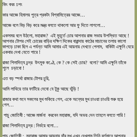
কিং করং ঢপং
কার আজ্ঞে হিমালয় পুত্র প্রকটং বিশ্বামিত্রের আজ্ঞে…
আজ্ঞে বলে বিড় বিড় করে মন্ত্র বলতে থাকলো আর ফু দিতে লাগলো…
একসময় বলে উঠলো, মহারাজ? এই মুহূর্তে চোর আপনার রাজ সভায় উপস্থিত আছে !
আপনার টোপর সেই চোরের বাড়ির দক্ষিণ দিকের বারান্দায় কাঠের মাচানের তলায় কালো
কাপড়ে ঢাকা ছিল এ পর্যন্ত আমি আমার এই আয়নায় দেখতে পেলাম, বাকিটা এক্ষুনি যেয়ে
একবার দেখা যেতে পারে !
রাজা শিলাদিত্য চন্দ্র উৎসুক কণ্ঠে, কে ? কে সেই চোর? বলো? আমি এক্ষুনি তাঁকে
শূলে চড়াবো !
এত বড় স্পর্ধা রাজার টোপর চুরি,
আমি লাথিয়ে তার ফাটিয়ে দেবো যে টুকু আছে ভুঁড়ি !
রাজার কথা শুনে সকলের মুখ শুকিয়ে গেল, একে অন্যের মুখ চাওয়া চাওয়ি শুরু হয়ে
গেল…
পাচু জোতিষী : আজ্ঞে মার্জনা করবেন মহারাজ, যদি অভয় দেন তাহলে বলতে পারি !
রাজা শিলাদিত্য চন্দ্র : নির্ভয়ে বলো…
পাচু জোতিষী : মহারাজ আমার আয়নায় যাঁর মুখ এখন দেখলাম তিনি বর্তমানে আপনার