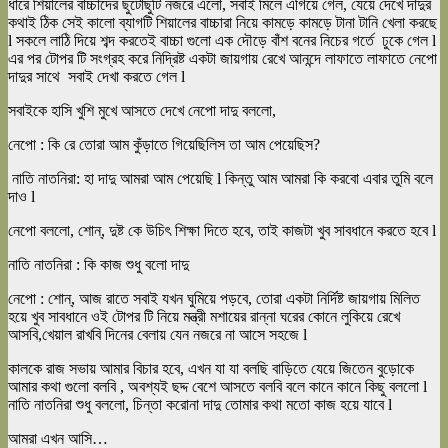
ধারে শিয়ালের বাচ্চাদের ছুটোছুটি নজরে এলো, সবাই মিলে এগিয়ে গেল, যেয়ে দেখে দাদুর
কথাই ঠিক সেই কালো ব্যাগটি শিয়ালের বাচ্চারা নিয়ে কামড়ে কামড়ে টানা টানি খেলা করছে
l সকলে লাঠি দিয়ে শব্দ করতেই বাচ্চা গুলো এক দৌড়ে বাঁশ বনের নিচের গর্তে ঢুকে গেল l
এর পর টোপর টি সংগ্রহ করে নিদ্রিষ্ট একটা জায়গায় রেখে আনন্দে লাফাতে লাফাতে নেপো
দাদুর সাথে সবাই দেখা করতে গেল l
সবাইকে হাসি খুশি মুখে আসতে দেখে নেপো দাদু বললো,
নেপো : কি রে তোরা আম কুঁড়াতে গিয়েছিলিস তা আম পেয়েছিস?
নাতি নাতনিরা: হা দাদু আমরা আম পেয়েছি l কিন্তু আম আমরা কি করবো এবার তুমি বলে
দাও l
নেপো বললো, শোন্, দুষ্ট কে উচিৎ শিক্ষা দিতে হবে, তাই কাজটা খুব সাবধানে করতে হবে l
নাতি নাতনিরা : কি কাজ শুধু বলো দাদু
নেপো : শোন্, আজ রাতে সবাই যখন ঘুমিয়ে পড়বে, তোরা একটা নির্দিষ্ট জায়গায় মিলিত
হয়ে খুব সাবধানে ওই টোপর টি নিয়ে মন্ত্রী মশায়ের রান্না ঘরের কোনে লুকিয়ে রেখে
আসবি,খেয়াল রাখবি দিনের বেলায় যেন নজরে না আসে সহজে l
কালকে রাজ সভায় আমার বিচার হবে, এখন যা যা বলছি বাড়িতে যেয়ে জিতেন বুড়োকে
আমার কথা গুলো বলবি , অবশ্যই ছদ্দ বেশে আসতে বলবি বলে কানে কানে কিছু বললো l
নাতি নাতনিরা শুধু বললো, চিন্তা করোনা দাদু তোমার কথা মতো কাজ হয়ে যাবে l
আমরা এখন আসি…