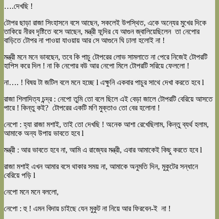
….দেখছি !
টোপর ছাড়া রাজা সিংহাসনে বসে আছেন, সকলেই উপস্থিত, একে অন্যের মুখের দিকে
তাকিয়ে নীরব দৃষ্টিতে বসে আছেন, মন্ত্রী ফন্দির যে আগুন জ্বালিয়েছিলেন তা নেপোর
বাড়িতে টোপর না পাওয়া যাওয়ায় আর সে আগুনে ঘি ঢালা হলোই না !
মন্ত্রী মনে মনে ভাবছেন, তবে কি পাচু টোপরের লোভ সামলাতে না পেরে নিজেই টোপরটি
হাপিস করে দিল ! না কি নেপোর বউ আর নেপো মিলে টোপরটি সরিয়ে ফেললো !
না…. ! বিষয় টা জটিল বলে মনে হচ্ছে l এক্ষুনি একবার পাচুর সাথে দেখা করতে হবে l
রাজা শিলাদিত্য চন্দ্র : নেপো তুমি তো বলে ছিলে এই বেড়া জালে টোপরটি বেরিয়ে আসতে
পারে ! কিন্তু কই? টোপরের একটি মণি মুক্তাও তো বের হলোনা !
নেপো : হ্যা রাজা মশাই, তাই তো দেখছি ! অনেক আশা রেখেছিলাম, কিন্তু ব্যর্থ হলাম,
আমাকে অন্য উপায় ভাবতে হবে l
মন্ত্রী : আর ভাবতে হবে না, আমি এ রাজ্যের মন্ত্রী, এবার আমাকেই কিছু করতে হবে l
রাজা মশাই এখন আমার বসে থাকার সময় না, আমাকে অনুমতি দিন, মুকুটের সন্ধানে
বেরিয়ে পড়ি l
নেপো মনে মনে বললো,
নেপো : হু ! এমন বিদায় চাইছে যেন মুকুট না নিয়ে আর ফিরবেন-ই না !