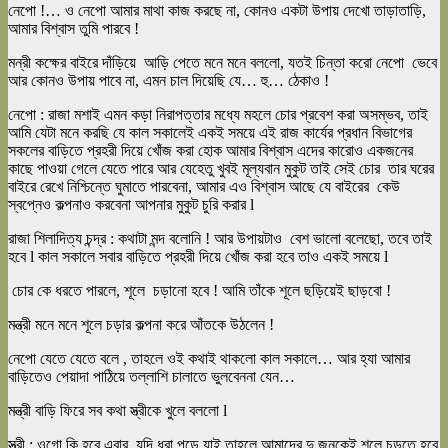
নেপো !… ও নেপো আমার মাথা কাজ করছে না, কোনও একটা উপায় দেখো তাড়াতাড়ি,
আমার বিশ্বাস তুমি পারবে !
মন্রী কক্ষের বাইরে দাঁড়িয়ে আড়ি পেতে মনে মনে বললো, যতই চিন্তা করো নেপো ভেবে
আর কোনও উপায় পাবে না, এমন চাল দিয়েছি যে… হু… ঠেকাও !
নেপো : রাজা মশাই এমন কড়া নিরাপত্তার মধ্যে মহলে চোর প্রবেশ করা অসম্ভব, তাই
আমি যেটা মনে করছি যে কাল সকালেই একই সময়ে এই রাজ কার্যের প্রধান বিভাগের
সকলের বাড়িতে প্রহরী দিয়ে খোঁজ করা হোক আমার বিশ্বাস এদের কারোও একজনের
কাছে পাওয়া গেলে যেতে পারে আর যেহেতু খুবই মূল্যবান মুকুট তাই সেই চোর তার ঘরের
বাইরে রেখে নিশ্চিন্তে ঘুমাতে পারবেনা, আমার এও বিশ্বাস আছে যে বাইরের কেউ
স্বপ্নেও কল্পনাও করবেনা আপনার মুকুট চুরি করার l
রাজা শিলাদিত্য চন্দ্র : কথাটা মন্দ বলোনি ! আর উপায়টাও বেশ ভালো বলেছো, তবে তাই
হবে l কাল সকালে সবার বাড়িতে প্রহরী দিয়ে খোঁজ করা হবে তাও একই সময়ে l
চোর কে ধরতে পারলে, শূলে চড়ানো হবে ! আমি তাঁকে শূলে ছড়িয়েই ছাড়বো !
মন্ত্রী মনে মনে শূলে চড়ার কল্পনা করে আঁতকে উঠলেন !
নেপো যেতে যেতে বলে , তাহলে ওই কথাই থাকলো কাল সকালে… আর হ্যা আমার
বাড়িতেও পেয়াদা পাঠিয়ে তল্লাশি চালাতে ভুলবেননা যেন…
মন্ত্রী বাড়ি ফিরে সব কথা স্ত্রীকে খুলে বললো l
স্ত্রী : ওগো কি হবে এবার, যদি ধরা পড়ে যাই তাহলে আমাদের দু জনকেই শূলে চড়তে হবে