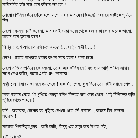
নাতিনানীরা হাউ মাউ করে কাঁদতে লাগলো !
নোপোর গিন্নি কেঁদে কেঁদে বলে, ওগো এবার আমাদের কি হবে? ওরা যে ঘরটাকে পুড়িয়ে
দিল !
নেপো : কান্না কাটি করোনা, আমার এই ভাঙা ঘরের থেকে রাজার কারাগার অনেক ভালো,
আরাম করে ঘুমানো যাবে !
গিন্নি : তুমি এখনোও রসিকতা করছো !… সত্যি মাইরি…. !
নেপো : রাজার আশ্রয়ে থাকার কপাল সবার হয়না ! চলো চলো….
নেপো নাতি নাতনিদের কে বললো, তোরা আর কাঁদিস নে ! যত তাড়াতাড়ি পারিস আমার
সাথে দেখা করিস, মজার একটা গল্প শোনাবো !
মন্ত্রী : এ শালার মাথা মনে হয় গেছে ! যাক বাঁচা গেল, ফুল দিয়ে তো কাঁটা সরানো গেল l
আজ বাজারে যেয়ে এই খুশিতে জোড়া ইলিশ কিনতে হবে এবার থেকে একটু নিশ্চিন্তে কব্জি
ডুবিয়ে খেতে পারবো l
রানী : যাইহোক, নেপোর ঘর পুড়িয়ে দেওয়া ওকে বন্দী বানানো , কাজটা ঠিক হলোনা
মহারাজ !
মহারাজ শিলাদিত্য চন্দ্র : আমি জানি, কিন্তু এই ছাড়া আর উপায় নেই,
রানী : মানে?