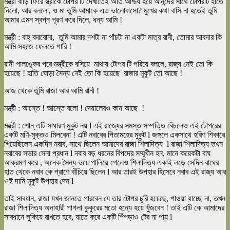
মন্ত্রী বাড়ি ফিরে স্ত্রীকে টোপর টি দেখাতেই অতি আশ্চর্য হয়ে আনন্দের সাথে টোপরটি হাতে
নিলো, আর বললো, ও মা তুমি আমাকে এত ভালোবাসো? মুখের কথা বাসি না হতেই তুমি
আমার এমন স্বপ্ন পূরণ করে দিলে, ধন্য আমি !
মন্ত্রী : বাহ্ করবোনা, তুমি আমার দশটা না পাঁচটা না একটা মাত্র রানী, তোমার আবদার কি
আমি সহজে ফেলতে পারি !
রানী পালঙ্কের পরে মন্ত্রীকে বসিয়ে মাথায় টোপর টি পরিয়ে বললে, রাজ্য নেই তো কি
হয়েছে ! হাতি ঘোড়া সৈন্য নেই তো কি হয়েছে রাজার মুকুট তো আছে !
আজ থেকে তুমি রাজা আর আমি রানী !
মন্ত্রী : আস্তে ! আস্তে বলো ! দেয়ালেরও কান আছে !
মন্ত্রী : শোন্ এটি সাধারণ মুকুট নয় l এই রাজ্যের সমস্ত সম্পত্তি বেঁচলেও এই টোপরের
একটি মণি-মুক্তও মিলবেনা ! এটি নবাবের পিতামহের মুকুট l জঙ্গলে একসাথে হরিণ শিকারে
গিয়েছিলেন একদিন নবাব, সাথে ছিলেন আমাদের রাজা শিলাদিত্য l রাজা শিলাদিত্য তখন
নবাবের সভার সেনা প্রধান l নবাব বড় ধরনের বিপদের সম্মুখীন হন, মানে কয়েকটা বাঘ
আক্রমণ করে , অনেক সৈন্য ভয়ে পালিয়ে গেলেও শিলাদিত্য একাই লড়ে সেদিন বাঘের
হাত থেকে নবাব কে প্রাণে বাঁচিয়ে ছিলেন l আর তারই উপহার হিসেবে নবাব এই রাজ্য আর
ওই দামি মুকুট উপহার দেন l
তাই সাবধান, রাজা যখন জানতে পারবেন যে তার টোপর চুরি হয়েছে, পাওয়া যাচ্ছে না, তখন
রাজা শিলাদিত্য অনাহারী পাগলা কুকুরের মতো হন্যে হয়ে খুঁজবেন ! তাই এটি কে আমাদের
সাবধানে লুকিয়ে রাখতে হবে, যাতে করে একটি পিঁপড়াও টের না পায় l