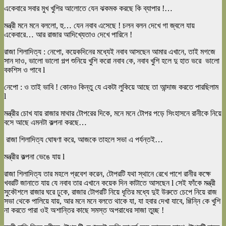
একেবারে সবার মুখ খুশির আলোতে যেন ঝকমক করছে কি ব্যাপার !…
মন্ত্রী মনে মনে বললো, হু… যেন নবাব এসেছে ! চলন বলন দেখে গা জ্বলে যায়
একেবারে… আর রাজার আদিখ্যেতাও দেখে পারিনে !
রাজা শিলাদিত্য : নেপো, কয়েকদিনের মধ্যেই নবাব আসছেন আমার এখানে, তাই মগজে
সান দাও, ভালো ভালো গল্প শুনিয়ে খুশি করো নবাব কে, নবাব খুশি হলে দু হাত ভরে ভালো
বকশিস ও পাবে l
নেপো : ও তাই ভাবি ! কোনও কিন্তু যে একটা লুকিয়ে আছে তা আন্দাজ করতে পারছিলাম
l
মন্ত্রীর চোখ যায় রাজার মাথার টোপরের দিকে, মনে মনে টোপর পড়ে সিংহাসনে রানীকে নিয়ে
বসে আছে এমনটা কল্পনা করছে…
রাজা শিলাদিত্য ঘোষণা করে, আজকে তাহলে সভা এ পর্যন্তই…
মন্ত্রীর কল্পনা ভেঙে যায় l
রাজা শিলাদিত্য তার মহলে প্রবেশ করেন, টোপরটি যথা স্থানে রেখে পাশে রানীর কক্ষে
খবরটি জানাতে যায় যে নবাব তার এখানে কয়েক দিন কাটাতে আসছেন l সেই ফাঁকে মন্ত্রী
সুকৌশলে রাজার ঘরে ঢুকে, রাজার টোপরটি নিয়ে ধূতির মধ্যে দুই উরুতে চেপে নিয়ে রাজ
সভা থেকে পালিয়ে যায়, আর মনে মনে বলতে থাকে যা, যা হবার দেখা যাবে, গ্গিন্নি কে খুশি
না করতে পারা ওই অশান্তির কাছে সমস্ত অপরাধের সাজা তুচ্ছ !