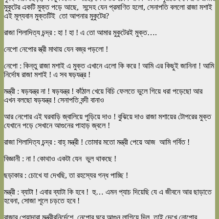
মুকুটের একটি মুক্ত পড়ে আছে, সন্দেহ যেন প্রমাণিত হলো, সেনাপতি বললো রাজা মশাই
এই মূল্যবান মুক্তটিই তো আপনার মুকুটের?
রাজা শিলাদিত্য চন্দ্র : হা ! হা ! এ তো আমার মুকুটেরই মুক্ত….
নেপো নেপোর স্ত্রী মাথায় যেন বজ্র পড়লো !
নেপো : কিন্তু রাজা মশাই এ মুক্ত এখানে এলো কি করে ! আমি এর কিছুই জানিনা ! আমি
নির্দোষ রাজা মশাই ! এ সব ষড়যন্ত্র !
মন্ত্রী : ষড়যন্ত্র না ! ষড়যন্ত্র ! কাঁঠাল খেয়ে বিচি ফেলতে ভুলে গিয়ে ধরা পড়েছো আর
এখন বলছো ষড়যন্ত্র ! সেনাপতি বন্দী বানাও
আর নেপোর এই ঘরবাড়ি জ্বালিয়ে পুড়িয়ে দাও ! বুঝিয়ে দাও রাজা মশায়ের টোপরের মুক্ত
যেখানে পড়ে সেখানে আগুনের পাহাড় জ্বলে !
রাজা শিলাদিত্য চন্দ্র : বাহ্ মন্ত্রী ! তোমার মতো মন্ত্রী পেয়ে আজ আমি গর্বিত !
বিজ্ঞানী : না ! কোথাও একটা যেন ভুল থাকছে !
ছড়াকার : চোখে যা দেখছি, তা রহস্যের গন্ধ পাচ্ছি !
মন্ত্রী : ব্যাটা ! এবার ব্যাটা কি হবে ! হু… এমন প্যাচ দিয়েছি যে এ জীবনে আর ছাড়াতে
হবেনা, সোজা শূলে চড়তে হবে !
রাজার পেয়াদারা মন্ত্রীরনির্দেশে নেপোর ঘরে আগুন লাগিয়ে দিল, তাই দেখে নোপোর