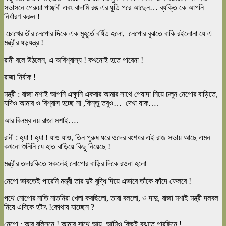
সভাসনে গেরুয়া পাঞ্জাবী এবং বাদামি রঙ এর ধূতি পরে আছেন… ব্যক্তি কে আপনি
নির্ধারণ করুন !
চোখের তীর নেপোর দিকে এক মুহূর্তে বর্ষিত হলো, নেপোর বুঝতে বাকি রইলোনা যে এ
মন্ত্রীর ষড়যন্ত্র !
রানী বলে উঠলেন, এ অবিশ্বাস্য ! কখনোই হতে পারেনা !
রাজা নির্বাক !
মন্ত্রী : রাজা মশাই আপনি এক্ষুনি একবার আমার সাথে পেয়াদা নিয়ে চলুন নেপোর বাড়িতে,
যদিও আমার ও বিশ্বাস হচ্ছে না ,কিন্তু তবুও… দেখা যাক….
আর বিলম্ব নয় রাজা মশাই….
রানী : হ্যা ! হ্যা ! যাও যাও, তিন পুরুষ ধরে ওদের বংশধর এই রাজ সভায় আছে এমন
কখনো শুনিনি যে হাত বাড়িয়ে কিছু নিয়েছে !
মন্ত্রীর তদারকিতে সকলেই নোপোর বাড়ির দিকে রওনা হলো
নেপো ভাবতেই পারেনি মন্ত্রী তার দুষ্ট বুদ্ধি দিয়ে এভাবে তাঁকে ফাঁদে ফেলবে !
পথে নোপোর নাতি নাতনিরা খেলা করছিলো, তারা বললো, ও দাদু, রাজা মশাই মন্ত্রী দলবল
নিয়ে এদিকে হটাৎ !কোথায় যাচ্ছেন ?
নেপো : আর বলিসনে ! আমার সাথে আয়, আমিও কিছুই বুঝতে পারছিনে !