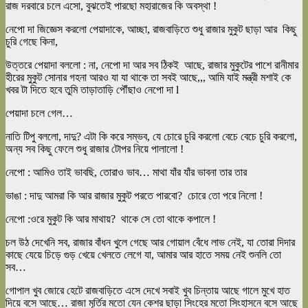
রাজ দরবারে চলে এসো, বুঝতেই পারছো মহারাজের কি অবস্থা !
নেপো দা জিজ্ঞেস করলো পেয়াদাকে, আচ্ছা, রাজবাড়িতে শুধু রাজার মুকুট ছাড়া আর কিছু
চুরি গেছে কিনা,
উত্তরে পেয়াদা বললো : না, নেপো দা আর সব ঠিকই আছে, রাজার মুকুটের পাশে রানীমার
হীরের মুকুট সোনার গহনা আরও যা যা থাকে তা সবই আছে,,, আমি যাই মন্ত্রী মশাই কে
খবর টা দিতে হবে তুমি তাড়াতাড়ি পৌঁছাও নেপো দা l
পেয়াদা চলে গেল…
নাতি টিপু বললো, দাদু? এটা কি করে সম্ভব, যে চোরে চুরি করলো বেচে বেচে চুরি করলো,
অন্য সব কিছু ফেলে শুধু রাজার টোপর নিয়ে পালালো !
নেপো : আমিও তাই ভাবছি, তোরাও ভাব… মাথা যাঁর যাঁর ভাবনা তার তার
ভাঙা : দাদু আমরা কি আর রাজার মুকুট পরতে পারবো? চোরে তো পরে নিলো !
নেপো :ওরে মুকুট কি আর মাথায়? থাকে সে তো থাকে কপালে !
চল উঠ দেখেনি সব, রাজার বাঁধন খুলে গেছে আর গোয়াল বেঁধে লাভ নেই, যা তোরা দিদার
কাছে যেয়ে চিড়ে গুড় খেয়ে খেলতে লেগে যা, আমার আর হাতে সময় নেই শুনলি তো
সব…
গোপাল খুব জোরে হেটে রাজবাড়িতে এসে দেখে সবাই খুব চিন্তায় আছে গালে মুখে হাত
দিয়ে বসে আছে… রাজা মূর্তির মতো যেন কেশর ছাড়া সিংহের মতো সিংহাসনে বসে আছে