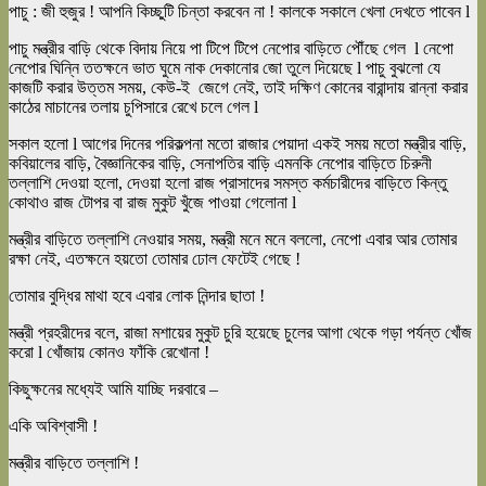
পাচু : জী হুজুর ! আপনি কিচ্ছুটি চিন্তা করবেন না ! কালকে সকালে খেলা দেখতে পাবেন l
পাচু মন্ত্রীর বাড়ি থেকে বিদায় নিয়ে পা টিপে টিপে নেপোর বাড়িতে পৌঁছে গেল l নেপো
নেপোর ঘিন্নি ততক্ষনে ভাত ঘুমে নাক দেকানোর জো তুলে দিয়েছে l পাচু বুঝলো যে
কাজটি করার উত্তম সময়, কেউ-ই জেগে নেই, তাই দক্ষিণ কোনের বারান্দায় রান্না করার
কাঠের মাচানের তলায় চুপিসারে রেখে চলে গেল l
সকাল হলো l আগের দিনের পরিকল্পনা মতো রাজার পেয়াদা একই সময় মতো মন্ত্রীর বাড়ি,
কবিয়ালের বাড়ি, বৈজ্ঞানিকের বাড়ি, সেনাপতির বাড়ি এমনকি নেপোর বাড়িতে চিরুনী
তল্লাশি দেওয়া হলো, দেওয়া হলো রাজ প্রাসাদের সমস্ত কর্মচারীদের বাড়িতে কিন্তু
কোথাও রাজ টোপর বা রাজ মুকুট খুঁজে পাওয়া গেলোনা l
মন্ত্রীর বাড়িতে তল্লাশি নেওয়ার সময়, মন্ত্রী মনে মনে বললো, নেপো এবার আর তোমার
রক্ষা নেই, এতক্ষনে হয়তো তোমার ঢোল ফেটেই গেছে !
তোমার বুদ্ধির মাথা হবে এবার লোক নিন্দার ছাতা !
মন্ত্রী প্রহরীদের বলে, রাজা মশায়ের মুকুট চুরি হয়েছে চুলের আগা থেকে গড়া পর্যন্ত খোঁজ
করো l খোঁজায় কোনও ফাঁকি রেখোনা !
কিছুক্ষনের মধ্যেই আমি যাচ্ছি দরবারে –
একি অবিশ্বাসী !
মন্ত্রীর বাড়িতে তল্লাশি !