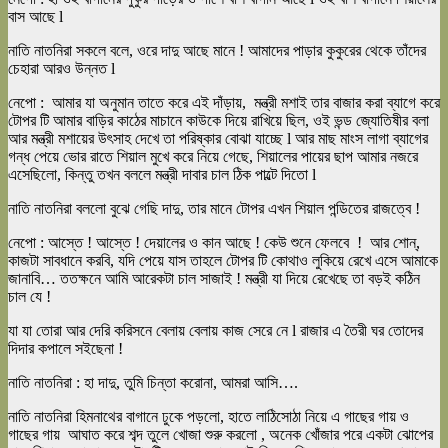
বাস আছে l
নাতি নাতনিরা সকলে বলে, ওরে দাদু আছে মানে ! আমাদের পাড়ার কুকুরের থেকে তাঁদের
চেহারা আরও উন্নত l
নেপো : আমার যা অনুমান তাতে করে এই দাঁড়ায়, মন্ত্রী মশাই তার বাজার করা ব্যাগে করে
টোপর টি আমার বাড়ির কাঠের মাচানে কাউকে দিয়ে রাখিয়ে ছিল, ওই ভন্ড জ্যোতিষীর বলা
আর মন্ত্রী মশায়ের উৎসাহ দেখে তা পরিষ্কার বোঝা যাচ্ছে l আর মাছ মাংস লাগা ব্যাগের
গন্ধ পেয়ে ভোর রাতে শিয়াল মুখে করে নিয়ে গেছে, শিয়ালের পায়ের ছাপ আমার নজরে
এসেছিলো, কিন্তু তখন বললে মন্ত্রী দাবার চাল ঠিক পাল্টে দিতো l
নাতি নাতনিরা বললো বুঝে গেছি দাদু, তার মানে টোপর এখন শিয়াল পন্ডিতের রাজত্বে !
নেপো : আস্তে ! আস্তে ! দেয়ালের ও কান আছে ! কেউ শুনে ফেলবে ! আর শোন্,
কাজটা সাবধানে করবি, যদি পেয়ে যাস তাহলে টোপর টি কোথাও লুকিয়ে রেখে এসে আমাকে
জানাবি… ততক্ষনে আমি আরেকটা চাল সাজাই ! মন্ত্রী যা দিয়ে রেখেছে তা বড়ই কঠিন
চাল যে !
যা যা তোরা আর দেরি করিসনে বেলায় বেলায় কাজ সেরে নে l রাজার এ তৈরী ঘর তোদের
দিদার কপালে সইছেনা !
নাতি নাতনিরা : হা দাদু, তুমি চিন্তা করোনা, আমরা আসি….
নাতি নাতনিরা হিমনাথের বাগানে ঢুকে পড়লো, হাতে লাঠিসোঠা নিয়ে এ গাছের গায় ও
গাছের গায় আঘাত করে শব্দ তুলে খোজা শুরু করলো , অনেক খোঁজার পরে একটা ঝোপের