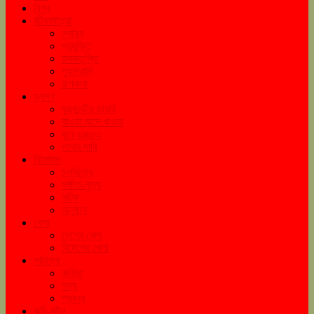
বিশ্ব
জীবনযাত্রা
স্বাস্থ্য
প্রযুক্তি
রসনাতৃপ্তি
গৃহস্থালি
রূপকলা
ভ্রমণ
ঘুরনচন্ডীর ডায়রি
যাওয়া মানে খাওয়া
ঘুরে tourএ
পথের দাবি
বিনোদন
চলচ্চিত্র
সঙ্গীত-নৃত্য
নাটক
অনুষ্ঠান
খেলা
দেশের খেলা
বিদেশের খেলা
সাহিত্য
কবিতা
গদ্য
প্রবন্ধ
কচি-কাঁচা