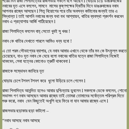
পরের দিন রাজা শিলাদিত্যের রাজসভায় সকলে বসে আছেন l ঘোড়ায় চড়ে ডাঙরুবাজের
নবাবের দূত এসে বললেন, সামনে মাসের কৃষ্ণপক্ষের দ্বিতীয় দিনে ডাঙরুবাজের নবাব
আপনার রাজ্যে আসছেন l পিতৃ বিয়োগের পরে তাঁর অবসন্ন কাটানোর জন্যই তার এ
সিদ্ধান্ত l তাই আপনি নবাবের জন্য যথা যথ আপ্যায়ন, খাতির ব্যবস্থা প্রদর্শন করবেন
নবাব এ প্রত্যাশায় আর্জি পাঠিয়েছেন l
রাজা শিলাদিত্য বললেন বাহ্ সেতো খুবই সু খবর !
নবাব কে খাতির দেখাতে পারলে আমিও ধন্য হবো !
এ তো পরম সৌভাগ্যের ব্যাপার, যে নবাব আমার এখানে থেকে তাঁর মন কে উৎফুল্ল করতে
চেয়েছেন, যাও দূত নবাব কে যেয়ে বলো নবাবের খাতির যত্নে রাজা শিলাদিত্য নিজেই
থাকবেন, সেবা যত্নের কোনোও ত্রুটি থাকবেনা l
রাজাকে সম্ভোধন জানিয়ে দূত
ঘোড়ায় চেপে টগবগ টগবগ করে ধুলো উড়িয়ে চলে গেলেন l
রাজা শিলাদিত্য আনন্দিত হলেও আবার দুশ্চিন্তায় ডুবলেন l সকলকে ডেকে বললেন, শোনো
সভাসদ গণ নবাব আসছেন আমার রাজ্যে তাই তোমরা তোমাদের সর্বোত্তম পরিশ্রম দিতে
শুরু করো, নবাব যেন কিছুতেই অখুশি হয়ে ফিরে না যান আমার রাজ্যে এসে l
রাজসভার ছড়াকার ছড়া কাটলো –
“নবাব আসছে নবাব আসছে