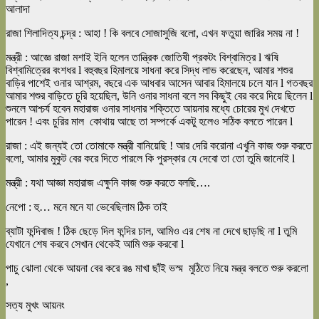
আলাদা
রাজা শিলাদিত্য চন্দ্র : আহা ! কি বলবে সোজাসুজি বলো, এখন ফতুয়া জারির সময় না !
মন্ত্রী : আজ্ঞে রাজা মশাই ইনি হলেন তান্ত্রিক জোতিষী প্রকটং বিশ্বামিত্র l ঋষি
বিশ্বামিত্রের বংশধর l বহুবছর হিমালয়ে সাধনা করে সিদ্ধ লাভ করেছেন, আমার শশুর
বাড়ির পাশেই ওনার আশ্রম, বছরে এক আধবার আসেন আবার হিমালয়ে চলে যান l গতবছর
আমার শশুর বাড়িতে চুরি হয়েছিল, উনি ওনার সাধনা বলে সব কিছুই বের করে দিয়ে ছিলেন l
শুনলে আশ্চর্য হবেন মহারাজ ওনার সাধনার শক্তিতে আয়নার মধ্যে চোরের মুখ দেখতে
পারেন ! এবং চুরির মাল কোথায় আছে তা সম্পর্কে একটু হলেও সঠিক বলতে পারেন l
রাজা : এই জন্যই তো তোমাকে মন্ত্রী বানিয়েছি ! আর দেরি করোনা এখুনি কাজ শুরু করতে
বলো, আমার মুকুট বের করে দিতে পারলে কি পুরস্কার যে দেবো তা তো তুমি জানোই l
মন্ত্রী : যথা আজ্ঞা মহারাজ এক্ষুনি কাজ শুরু করতে বলছি….
নেপো : হু… মনে মনে যা ভেবেছিলাম ঠিক তাই
ব্যাটা ফন্দিবাজ ! ঠিক ছেড়ে দিল ফন্দির চাল, আমিও এর শেষ না দেখে ছাড়ছি না l তুমি
যেখানে শেষ করবে সেখান থেকেই আমি শুরু করবো l
পাচু ঝোলা থেকে আয়না বের করে রঙ মাখা ছাঁই ভস্ম মুঠিতে নিয়ে মন্ত্র বলতে শুরু করলো
,
সত্য মুখং আয়নং