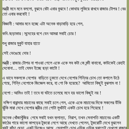
মন্ত্রী মনে মনে বললো, বুঝবে বেটা এবার বুঝবে ! কোথায় লুকিয়ে রাখবে রাজার টোপর ! বের
তো এবার করবোই !
বিজ্ঞানী : আমার মনে হচ্ছে এটা অনেক বাড়াবাড়ি হয়ে গেল,
কবি /ছড়াকার : সন্দেহের বশে যেন আমরা সবাই চোর !
শুধু রাজার মুকুট যাহার হাতে
সেই ভেঙেছে দোর !
মন্ত্রী : রাজার টোপর না পাওয়া গেলে একে একে সব কটা কে বন্দী বানাবো, কাউকেই রেহাই
দেবোনা… তাই যেমন ইচ্ছে ছড়া কাটো !
এ ভাবে সকলকে নেপোর বাড়িতে ঢুকতে দেখে নেপোর গিন্নির চোখ তো কপালে উঠে
গেছে, গিন্নি নেপোকে জিজ্ঞেস করে, হা গো কি হয়েছে? আমিতো কিছুই বুঝলাম না !
নেপো : আমিও তাই ! তবে যা ঘটতে চলেছে মনে হয় ভালো কিছুই নয় !
দক্ষিণ বারান্দায় মাচানের কাছে সবাই চলে গেল, একে একে মাচানের দিকে সকলের উঁকি
ঝুঁকি মারা দেখে নেপোর স্ত্রীর তো গোটা মুখটাই একটা চোখ হয়ে গিয়েছে !
অনেক খোঁজাখুঁজির শেষে সবাই যখন ক্লান্ত, নিরাশ, তখন সেনাপতি মাচানের একটি
কাঠের গায়ে কালো কাপড়ের টুকরো লেগে আছে দেখতে পেলেন, টুকরোটি দেখে বুঝলেন
খুবই কাঁচা ছেড়া, একটু ভিজেও আছে, সেনাপতি চোখ এদিক ওদিক ঘুরাতেই দেখলো রাজার