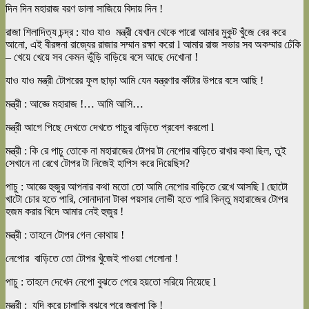
দিন দিন মহারাজ বরণ ডালা সাজিয়ে বিদায় দিন !
রাজা শিলাদিত্য চন্দ্র : যাও যাও মন্ত্রী যেখান থেকে পারো আমার মুকুট খুঁজে বের করে
আনো, এই বীরঙ্গনা রাজ্যের রাজার সম্মান রক্ষা করো l আমার রাজ সভার সব অকম্মার ঢেঁকি
– খেয়ে খেয়ে সব কেমন ভুঁড়ি বাড়িয়ে বসে আছে দেখোনা !
যাও যাও মন্ত্রী টোপরের ফুল ছাড়া আমি যেন যন্ত্রণার কাঁটার উপরে বসে আছি !
মন্ত্রী : আজ্ঞে মহারাজ !… আমি আসি…
মন্ত্রী আগে পিছে দেখতে দেখতে পাচুর বাড়িতে প্রবেশ করলো l
মন্ত্রী : কি রে পাচু তোকে না মহারাজের টোপর টা নেপোর বাড়িতে রাখার কথা ছিল, তুই
সেখানে না রেখে টোপর টা নিজেই হাপিস করে দিয়েছিস?
পাচু : আজ্ঞে হুজুর আপনার কথা মতো তো আমি নেপোর বাড়িতে রেখে আসছি l ছোটো
খাটো চোর হতে পারি, সোনাদানা টাকা পয়সার লোভী হতে পারি কিন্তু মহারাজের টোপর
হজম করার খিদে আমার নেই হুজুর !
মন্ত্রী : তাহলে টোপর গেল কোথায় !
নেপোর বাড়িতে তো টোপর খুঁজেই পাওয়া গেলোনা !
পাচু : তাহলে দেখেন নেপো বুঝতে পেরে হয়তো সরিয়ে নিয়েছে l
মন্ত্রী : যদি করে চালাকি বুঝবে পরে জ্বালা কি !