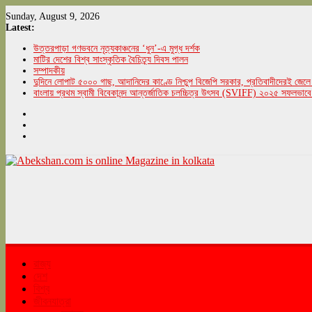
Skip
Sunday, August 9, 2026
to
Latest:
content
উত্তরপাড়া গণভবনে নৃত্যকাঞ্চনের ‘ধুন’-এ মুগ্ধ দর্শক
মাটির দেশের বিশ্ব সাংস্কৃতিক বৈচিত্র্য দিবস পালন
সম্পাদকীয়
দুদিনে লোপাট ৫০০০ গাছ, আদানিদের কাণ্ডে নিশ্চুপ বিজেপি সরকার, প্রতিবাদীদেরই জেলে 
বাংলায় প্রথম স্বামী বিবেকানন্দ আন্তর্জাতিক চলচ্চিত্র উৎসব (SVIFF) ২০২৫ সফলভাবে
Abekshan.com
is
online
Magazine
in
kolkata
রাজ্য
দেশ
বিশ্ব
abekshan.com
জীবনযাত্রা