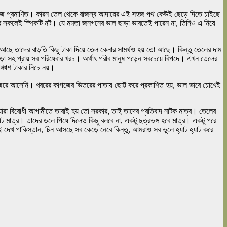
েটা আজ প্রমাণিত। কারন তেল থেকে রাজস্ব আদায়ের এই সহজ পথ কেউই ছেড়ে দিতে চাইছে
্দ্র সকলেই স্পিকটি নট। যে মমতা জনগনের ভাল ছাড়া ভাবতেই পারেন না, তিনিও এ নিয়ে
আছে তাদের বাড়তি কিছু টাকা দিয়ে তেল কেনার সামর্থও হয় তো আছে। কিন্তু তেলের দাম
 ভাড়া সহ প্রায় সব পরিষেবার খরচ। অর্থাৎ গরীব মানুষ পড়েন সবচেয়ে বিপদে। এখন তেলের
্চাশ টাকার নিচে নয়।
 নজরে আসেনি। খবরের কাগজের ভিতরের পাতায় ছোট্ট করে প্রকাশিত হয়, ভাল ভাবে চোখেই
ারা বিরোধী আগামীতে তারাই হয় তো সরকার, তাই তাদের প্রতিবাদ নাটক মাত্র। তেলের
মাত্র। তাদের ডলে পিষে দিলেও কিছু বলবে না, একটু ছত্রভঙ্গ হবে মাত্র। একটু পরে
 ওই দেখ পাকিস্তান, চিন আসছে সব কেড়ে নেবে কিন্তু, আমরাও সব ভুলে হ্যাট হ্যাট করে