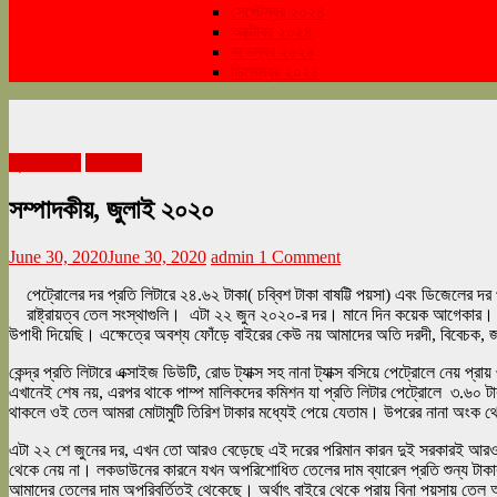
সেপ্টেম্বর ২০২৪
অক্টোবর ২০২৪
নভেম্বর ২০২৪
ডিসেম্বর ২০২৪
জুলাই ২০২০
সম্পাদকীয়
সম্পাদকীয়, জুলাই ২০২০
June 30, 2020
June 30, 2020
admin
1 Comment
পেট্রোলের দর প্রতি লিটারে ২৪.৬২ টাকা( চব্বিশ টাকা বাষট্টি পয়সা) এবং ডিজেলের 
রাষ্ট্রায়ত্ব তেল সংস্থাগুলি। এটা ২২ জুন ২০২০-র দর। মানে দিন কয়েক আগেকার।
উপাধী দিয়েছি। এক্ষেত্রে অবশ্য ফোঁড়ে বাইরের কেউ নয় আমাদের অতি দরদী, বিবেচক,
কেন্দ্র প্রতি লিটারে এক্সাইজ ডিউটি, রোড ট্যাক্স সহ নানা ট্যাক্স বসিয়ে পেট্রোলে নেয়
এখানেই শেষ নয়, এরপর থাকে পাম্প মালিকদের কমিশন যা প্রতি লিটার পেট্রোলে ৩.৬০ টাক
থাকলে ওই তেল আমরা মোটামুটি তিরিশ টাকার মধ্যেই পেয়ে যেতাম। উপরের নানা অংক 
এটা ২২ শে জুনের দর, এখন তো আরও বেড়েছে এই দরের পরিমান কারন দুই সরকারই আরও কর
থেকে নেয় না। লকডাউনের কারনে যখন অপরিশোধিত তেলের দাম ব্যারেল প্রতি শুন্য টাকা
আমাদের তেলের দাম অপরিবর্তিতই থেকেছে। অর্থাৎ বাইরে থেকে প্রায় বিনা পয়সায়