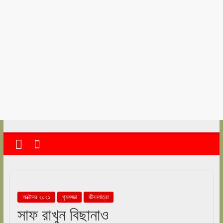
kolkata
abekshan.com
অক্টোবর ২০২১
গৃহসজ্জা
জীবনযাত্রা
সাফ রাখুন বিছানাও