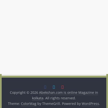
Copyright © 2026
Abekshan.com is online Magazine in
kolkata
. All rights reserved.
Theme:
ColorMag
by ThemeGrill. Powered by
WordPress
.