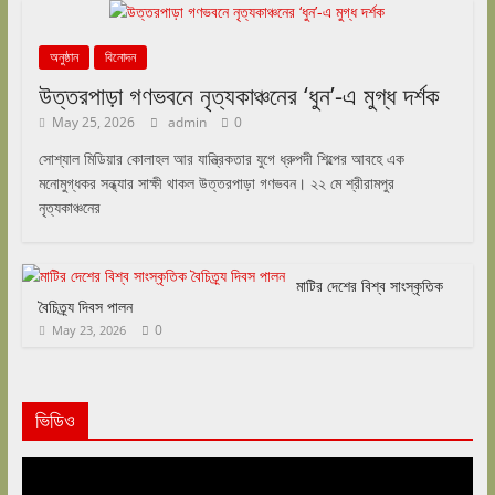
অনুষ্ঠান
বিনোদন
উত্তরপাড়া গণভবনে নৃত্যকাঞ্চনের ‘ধুন’-এ মুগ্ধ দর্শক
May 25, 2026
admin
0
সোশ্যাল মিডিয়ার কোলাহল আর যান্ত্রিকতার যুগে ধ্রুপদী শিল্পের আবহে এক
মনোমুগ্ধকর সন্ধ্যার সাক্ষী থাকল উত্তরপাড়া গণভবন। ২২ মে শ্রীরামপুর
নৃত্যকাঞ্চনের
মাটির দেশের বিশ্ব সাংস্কৃতিক
বৈচিত্র্য দিবস পালন
0
May 23, 2026
ভিডিও
Video
Player