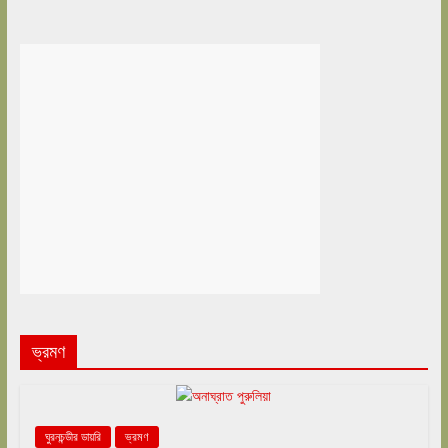
ভ্রমণ
ঘুরনচন্ডীর ডায়রি
ভ্রমণ