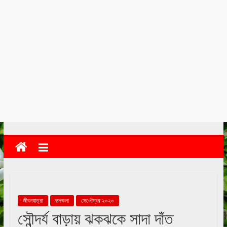
kolkata
abekshan.com
জীবনযাত্রা
রূপকলা
সেপ্টেম্বর ২০২০
সৌন্দর্য বাড়ায় ঝকঝকে সাদা দাঁত