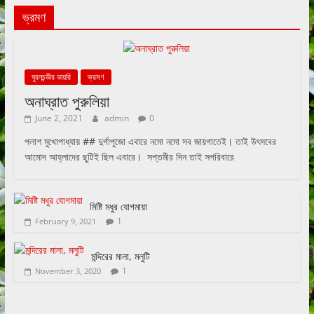
ভ্রমণ
ঘুরনচন্ডীর ডায়রি
ভ্রমণ
অনাঘ্রাত পুরুলিয়া
June 2, 2021
admin
0
পলাশ মুখোপাধ্যায় ## দুর্গাপুজো এবারে নমো নমো সব জায়গাতেই। তাই উৎসবের
আমোদ আহ্লাদের ছুটিই ছিল এবারে। সপ্তমীর দিন তাই সপরিবারে
মিষ্টি মধুর যোগমায়া
1
February 9, 2021
মন্দিরের মালা, মলুটি
1
November 3, 2020