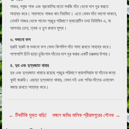
গাজর, সবুজ শাক এবং ব্রকোলির মতো সবজি দাঁত থেকে দাগ দূর করতে
সাহায্য করে। স্যালাডে গাজর খান নিয়মিত। এতে যেমন দাঁত ভালো থাকবে,
তেমনি গাজর থেকে পাবেন প্রচুর পরিমাণে ক্যারোটিন তথা ভিটামিন এ, যা
আপনার চোখ, ত্বক ও চুল রাখবে সুস্থ।
৩. শুকনো ফল
ড্রাই ফ্রুট বা শুকনো ফল যেমন কিশমিশ দাঁত সাদা রাখতে সাহায্য করে।
পাশাপাশি চিনি ছাড়া চুয়িংগাম দাঁতের দাগ দূর করার একটি চমত্‍কার উপায়।
৪. দুধ এবং দুগ্ধজাত খাবার
দুধ এবং দুগ্ধজাত খাবারে রয়েছে প্রচুর পরিমাণে ক্যালসিয়াম যা দাঁতের জন্য
খুবই জরুরি। এছাড়া দুগ্ধজাত খাবার, যেমন দই এবং পনির দাঁতের এনামেল
বজায় রাখতে সাহায্য করে।
←
টিকটিকি মুক্ত বাড়ি!
মঙ্গলে জমির মালিক শ্রীরামপুরের শৌনক
→