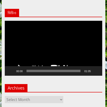
ভিডিও
Video
Player
00:00
01:05
Archives
Archives