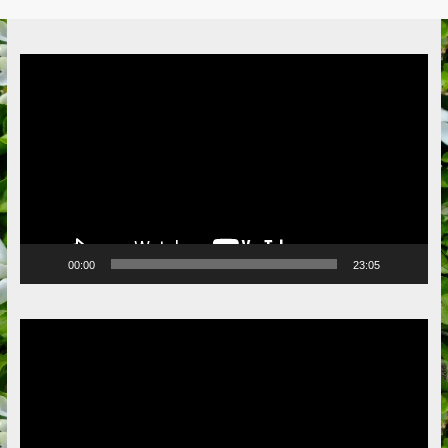
Video
Player
00:00
23:05