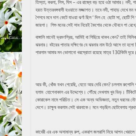
তিস্তা, করলা, লিস, ঘিস – এর রাজ্যে বড় হয়ে ওঠা আমার। নদী, 
হয়ত উত্তরবঙ্গবাসী হওয়াতে মজ্জাগত। তবে নদী, পাহাড় দেখে ম
শৈশবে মনে দাগ কেটে যাওয়া ঝর্ণা ছিল ‘ দিল হে ছোটা সা, ছোটি শ
জায়গা। শিশু মনের সেই সাধ নিয়েই কৈশোর থেকে যৌবনে পা রেখে, প
বাঙ্গালি মানেই ভ্রমণপ্রিয়, আমিই বা পিছিয়ে থাকব কেন? তাই সিলি
ঝরনার। বইয়ের পাতায় দক্ষিণের যে ঝরনার নাম উঠে আসে তা হলো
পারলাম আমার মন ভোলানো খরস্রোতা রয়েছে মাত্র 130কিমি দূরে। ত
আর কী, খোঁজ যখন পেয়েছি, যেতে আর দেরি কেন? চললাম রুপোলি পর্
হলাম হোগেনাকাল এর উদ্দেশ্যে। পৌঁছে দেখলাম খুব ভিড়। টিকিট
কোরাকেল নামে পরিচিত। সে এক অন্য অভিজ্ঞতা, নতুন ধরনের নৌ
দেশে। চাক্ষুষ করলাম সেই ঝরনাকে। মনে পড়ছিল ছোটবেলায় প্র
কাবেরী এর এক অসামান্য রুপ, একরাশ জলরাশি নিয়ে আপন খেয়ালে