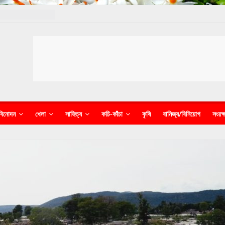
বিনোদন
খেলা
সাহিত্য
কচি-কাঁচা
কৃষি
বানিজ্য/বিনিয়োগ
সংরক্