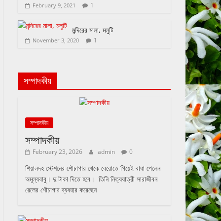
1
February 9, 2021
মন্দিরের মালা, মলুটি
1
November 3, 2020
সম্পাদকীয়
সম্পাদকীয়
সম্পাদকীয়
February 23, 2026
admin
0
শিয়ালদহ স্টেশনের শৌচাগার থেকে বেরোতে গিয়েই বাধা পেলেন
অমূল্যবাবু। দু টাকা দিতে হবে। তিনি নিত্যযাত্রী সারাজীবন
রেলের শৌচাগার ব্যবহার করেছেন