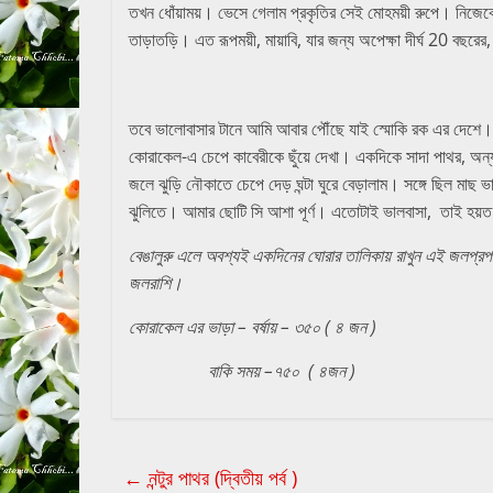
তখন ধোঁয়াময়। ভেসে গেলাম প্রকৃতির সেই মোহময়ী রুপে। নিজেকে খ
তাড়াতড়ি। এত রূপময়ী, মায়াবি, যার জন্য অপেক্ষা দীর্ঘ 20 বছরে
তবে ভালোবাসার টানে আমি আবার পৌঁছে যাই স্মোকি রক এর দেশে। 
কোরাকেল-এ চেপে কাবেরীকে ছুঁয়ে দেখা। একদিকে সাদা পাথর, অন্য
জলে ঝুড়ি নৌকাতে চেপে দেড় ঘন্টা ঘুরে বেড়ালাম। সঙ্গে ছিল 
ঝুলিতে। আমার ছোটি সি আশা পূর্ণ। এতোটাই ভালবাসা, তাই হয়ত ত
বেঙালুরু
এলে অবশ্যই একদিনের ঘোরার তালিকায় রাখুন এই জলপ্র
জলরাশি।
কোরাকেল এর ভাড়া – বর্ষায় – ৩৫০ ( ৪ জন )
বাকি সময় –
৭৫০
(
৪
জন )
←
নন্টুর পাথর (দ্বিতীয় পর্ব )