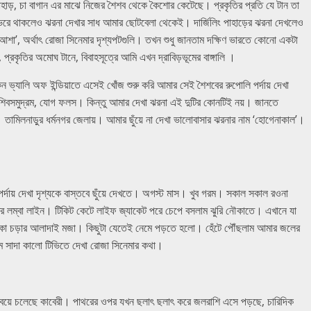
পাহাড়, চা বাগান এর মাঝে নিজের শৈশব থেকে কৈশোর কেটেছে। প্রকৃতির প্রতি যে টান তা
ন ভরে থাকলেও ঝরনা দেখার সাধ আমার ছোটবেলা থেকেই। দার্জিলিং পাহাড়ের ঝরনা দেখলেও
ি আশা’, অর্থাৎ রোজা সিনেমার দৃশ্যপটগুলি। তখন শুধু জানতাম দক্ষিণ ভারতে কোনো একটা
্রকৃতির অমোঘ টানে, বিবাহসূত্রে আমি এখন দ্রাবিড়ভূমের বাঙ্গালি ।
কন ভ্যালি অফ ইন্ডিয়াতে এসেই খোঁজ শুরু করি আমার সেই শৈশবের রুপোলি পর্দায় দেখা
 শিবসমুদ্রম, যোগ ফলস। কিন্তু আমার দেখা ঝরনা এই দুটির কোনটিই নয়। জানতে
ামিলনাড়ুর ধর্মনগর জেলায়। আমার ছুঁয়ে না দেখা ভালোবাসার ঝরনার নাম ‘হোগেনাকাল’।
দায় দেখা দৃশ্যকে বাস্তবে ছুঁয়ে দেখতে। অগস্ট মাস। খুব গরম। সকাল সকাল রওনা
ের লম্বা লাইন। টিকিট কেটে লাইফ জ্যাকেট পরে চেপে বসলাম ঝুরি নৌকাতে। এখানে যা
কা চড়ার আলাদাই মজা। কিছুটা যেতেই নেমে পড়তে হলো। হেঁটে পৌঁছলাম আমার জলের
থম সাদা কালো টিভিতে দেখা রোজা সিনেমার কথা।
 বয়ে চলেছে কাবেরী। পাথরের ওপর যখন ছলাৎ ছলাৎ করে জলরাশি এসে পড়ছে, চারিদিক