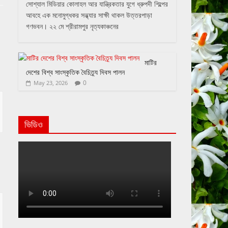
সোশ্যাল মিডিয়ার কোলাহল আর যান্ত্রিকতার যুগে ধ্রুপদী শিল্পের
আবহে এক মনোমুগ্ধকর সন্ধ্যার সাক্ষী থাকল উত্তরপাড়া
গণভবন। ২২ মে শ্রীরামপুর নৃত্যকাঞ্চনের
মাটির
দেশের বিশ্ব সাংস্কৃতিক বৈচিত্র্য দিবস পালন
0
May 23, 2026
ভিডিও