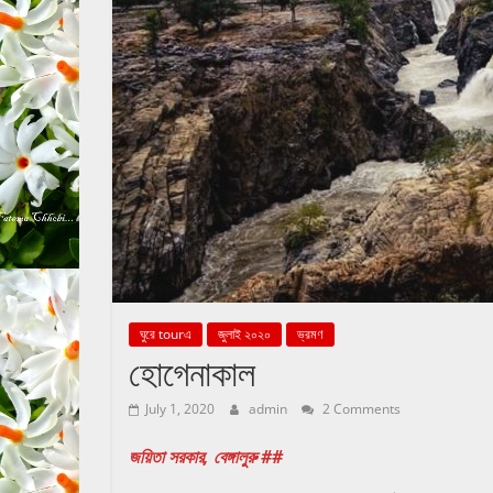
abekshan.com
ঘুরে tourএ
জুলাই ২০২০
ভ্রমণ
হোগেনাকাল
July 1, 2020
admin
2 Comments
জয়িতা সরকার, বেঙ্গালুরু ##