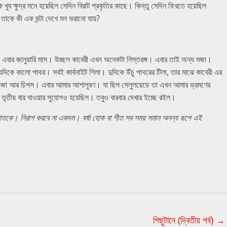
ুব ক্ষুদ্র মনে হয়েছিল সেদিন বিরাট প্রকৃতির কাছে। কিন্তু সেদিন ফিরতে হয়েছিল
র, তাকে কী এক ঘন্টা দেখে মন ভরানো যায়?
এবার জানুয়ারি মাস। উচ্ছল কাবেরী এখন অনেকটা নিস্তরঙ্গ। এবার তাই অন্য মজা।
দিকে কালো পাথর। সবই কার্বনাইট শিলা। দুদিকে উঁচু পাথরের টিলা, তার মাঝে কাবেরী এর
মাছ ভাজা আর চিপস। এবার আমার আশাপূরণ। যা ছিল সেলুলয়েডে তা এখন আমার ভ্রমণের
ৃতীয় বার যাওয়ার সুযোগও হয়েছিল। তবুও বারবার দেখার ইচ্ছে রইল।
পাতকে। নিরাশ করবে
না একদম। বর্ষা হোক বা শীত সব সময় সমান অনন্য রূপে এই
পিছুটানে (দ্বিতীয় পর্ব)
→