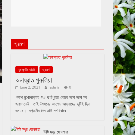
ভ্রমণ
ঘুরনচন্ডীর ডায়রি
ভ্রমণ
অনাঘ্রাত পুরুলিয়া
June 2, 2021
admin
0
পলাশ মুখোপাধ্যায় ## দুর্গাপুজো এবারে নমো নমো সব
জায়গাতেই। তাই উৎসবের আমোদ আহ্লাদের ছুটিই ছিল
এবারে। সপ্তমীর দিন তাই সপরিবারে
মিষ্টি মধুর যোগমায়া