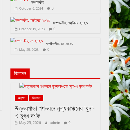
সম্পাদকীয়
0
October 6, 2024
সম্পাদকীয়, অক্টোবর ২০২৩
0
October 19, 2023
সম্পাদকীয়, মে ২০২৩
0
May 25, 2023
বিনোদন
অনুষ্ঠান
বিনোদন
উত্তরপাড়া গণভবনে নৃত্যকাঞ্চনের ‘ধুন’-
এ মুগ্ধ দর্শক
May 25, 2026
admin
0