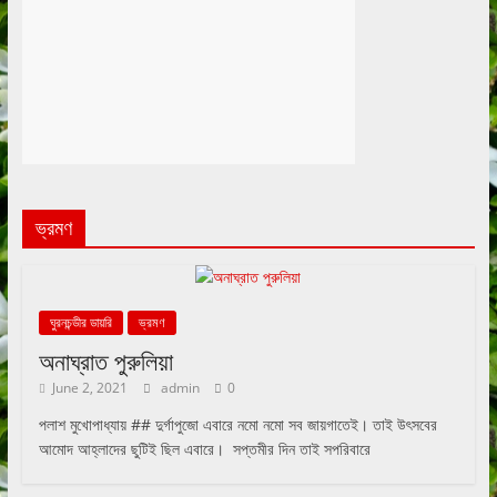
ভ্রমণ
ঘুরনচন্ডীর ডায়রি
ভ্রমণ
অনাঘ্রাত পুরুলিয়া
June 2, 2021
admin
0
পলাশ মুখোপাধ্যায় ## দুর্গাপুজো এবারে নমো নমো সব জায়গাতেই। তাই উৎসবের
আমোদ আহ্লাদের ছুটিই ছিল এবারে। সপ্তমীর দিন তাই সপরিবারে