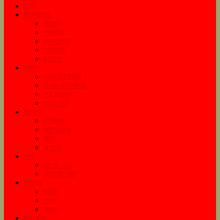
বিশ্ব
জীবনযাত্রা
স্বাস্থ্য
প্রযুক্তি
রসনাতৃপ্তি
গৃহস্থালি
রূপকলা
ভ্রমণ
ঘুরনচন্ডীর ডায়রি
যাওয়া মানে খাওয়া
ঘুরে tourএ
পথের দাবি
বিনোদন
চলচ্চিত্র
সঙ্গীত-নৃত্য
নাটক
অনুষ্ঠান
খেলা
দেশের খেলা
বিদেশের খেলা
সাহিত্য
কবিতা
গদ্য
প্রবন্ধ
কচি-কাঁচা