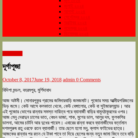
জুন ২০২৪
জুলাই ২০২৪
আগস্ট ২০২৪
সেপ্টেম্বর ২০২৪
অক্টোবর ২০২৪
নভেম্বর ২০২৪
ডিসেম্বর ২০২৪
শারদ সংকলন
দূর্গাপূজা
October 8, 2017
June 19, 2018
admin
0 Comments
বিদিশা মন্ডল, বহরমপুর, মুর্শিদাবাদ
আজ অষ্টমী। সোনারপুকুর গ্রামের জমিদারবাড়ি জমজমাট। পূজোর সময় আত্মীয়পরিজনের
ভিড় জমে। কেউ আসে কলকাতা থেকে, কেউ বেঙ্গালোর, কেউ বা সুইজারল্যান্ড। আর
এই পুজোর ভোগের রান্নার সমস্ত দায়িত্ব পরে ব্যানার্জী বাড়ির বামুনঠাকুরদের ওপর।
আজ মেনু দেরাদুন চালের ভাত, বেগুন ভাজা, শাক, মুগের ডাল, আলুর দম, ফুলকপির
ডালনা, আমের চাটনি আর দুধের পায়েস। এবারের রান্না করবে ব্যানার্জীদের বর্ত্তমান
দশমপুরুষ রতু ওরফে রতন ব্যানার্জী। তার ছেলে হলো মনু, ক্লাস ফাইভের ছাত্র।
আজকের রান্নার পর রতন যে টাকা পাবে তা দিয়ে ছেলের জন্য নতুন জামা কিনে তবে বাড়ি