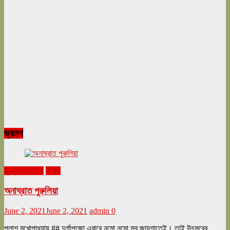
ভ্রমণ
ঘুরনচন্ডীর ডায়রি
ভ্রমণ
অনাঘ্রাত পুরুলিয়া
June 2, 2021
June 2, 2021
admin
0
পলাশ মুখোপাধ্যায় ## দুর্গাপুজো এবারে নমো নমো সব জায়গাতেই। তাই উৎসবের