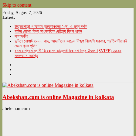
Skip to content
Friday, August 7, 2026
Latest:
উত্তরপাড়া গণভবনে নৃত্যকাঞ্চনের ‘ধুন’-এ মুগ্ধ দর্শক
মাটির দেশের বিশ্ব সাংস্কৃতিক বৈচিত্র্য দিবস পালন
সম্পাদকীয়
দুদিনে লোপাট ৫০০০ গাছ, আদানিদের কাণ্ডে নিশ্চুপ বিজেপি সরকার, প্রতিবাদীদেরই
জেলে পুরল পুলিশ
বাংলায় প্রথম স্বামী বিবেকানন্দ আন্তর্জাতিক চলচ্চিত্র উৎসব (SVIFF) ২০২৫
সফলভাবে সমাপ্ত
Abekshan.com is online Magazine in kolkata
abekshan.com