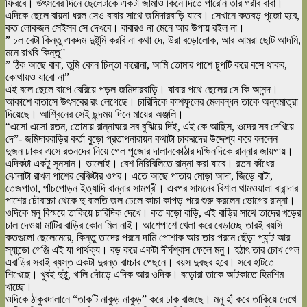
ফিরবে। উৎসবের দিনে ছেলেটাকে একটা জামাও কিনে দিতে পারেনি তার গরীব বাবা।
এদিকে ছেলে বায়না ধরল সেও বাবার সাথে জমিদারবাড়ি যাবে। সেখানে কতবড় পূজো হবে,
কত লোকজন সেইসব সে দেখবে। বাবারও না মেনে আর উপায় রইল না।
” চল বেটা কিন্তু একদম দুষ্টুমি করবি না কথা দে, উরা বড়োলোক, আর আমরা ছোট আদমি,
মনে রাখবি কিন্তু”
” ঠিক আছে বাবা, তুমি কোন চিন্তা করোনা, আমি তোমার পাশে চুপটি করে বসে থাকব,
কোথায়ও যাবো না”
এই বলে ছেলে বাপে বেরিয়ে পড়ল জমিদারবাড়ি। যাবার পথে ছেলের সে কি আনন্দ।
আকাশে বাতাসে উৎসবের রং লেগেছে। চারিদিকে কাশফুলের মেলবন্ধন তাকে অন্যমাত্রা
দিয়েছে। আশ্বিনের সেই ছন্দময় দিনে মায়ের অঞ্জলি।
“এসো এসো রতন, তোমায় রান্নাঘরে সব বুঝিয়ে দিই, এই কে আছিস, ওদের সব দেখিয়ে
দে”- জমিদারবাড়ির কর্তা বুড়ো প্রতাপনারায়ন কথাটা চাকরদের উদ্দেশ্য করে বললেন
দুজন চাকর এসে রতনদের নিয়ে গেল পূজোর দালানকোঠার দক্ষিনদিকে রান্নার জায়গায়।
এদিকটা একটু সুনসান। ভালোই। বেশ নিরিবিলিতে রান্না করা যাবে। রতন কাঁধের
ঝোলাটা রাখল পাশের বেঞ্চিটার ওপর। এতে আছে পাতায় মোড়া আদা, জিড়ে বাটা,
তেজপাতা, পাঁচপোড়ন ইত্যাদি রান্নার সামগ্রী। এরপর সামনের বিশাল থামওয়ালা বারান্দার
পাশের চৌবাচ্চা থেকে দু বালতি জল ঢেলে কাচা কাপড় পরে শুরু করলেন ভোগের রান্না।
ওদিকে মনু বিস্ময়ে তাকিয়ে চারিদিক দেখে। কত বড়ো বাড়ি, এই বাড়ির সাথে তাদের খড়ের
চাল দেওয়া মাটির বাড়ির কোন মিল নাই। আশেপাশে খেলা করে বেড়াচ্ছে তারই বয়সি
কতগুলো ছেলেমেয়ে, কিন্তু তাদের পরনে দামি পোশাক আর তার পরনে ছেঁড়া প্যান্ট আর
স্যান্ডো গেঞ্জি এই যা পার্থক্য। বড় করে একটা দীর্ঘশ্বাস ফেলে মনু। হঠাৎ তার চোখ গেল
এবাড়ির সবাই ব্যস্ত একটা দুরন্ত বাচ্চার পেছনে। বয়স দুবছর হবে। সবে হাটতে
শিখেছে। খুবই দুষ্টু, খালি দৌড়ে এদিক আর ওদিক। বড়োরা তাকে আটকাতে হিমশিম
খাচ্ছে।
ওদিকে ঠাকুরদালানে “তাকটি নাকুড় নাকুড়” করে ঢাক বাজছে। মনু হাঁ করে তাকিয়ে দেখে