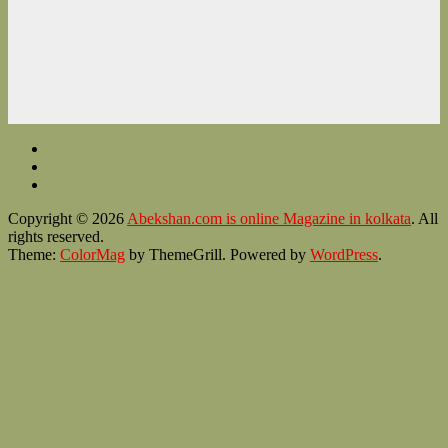
Copyright © 2026
Abekshan.com is online Magazine in kolkata
. All
rights reserved.
Theme:
ColorMag
by ThemeGrill. Powered by
WordPress
.