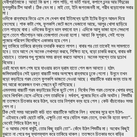
দেবীপ্রতিমাকে। আহা! কি রূপ। লাল শাড়ি, গা ভর্তি গয়না, কপালে চন্দর আর সিঁদুরের
যুগলবন্দীর টিপ আকাঁ। ঠিক যেন মা। মাই তো, ইনি জগতজননী মা, গরীব বড়োলোক সবার
মা।
ওদিকে রান্নাঘরে ফিরে এসে সে দেখল বাবা ইতিমধ্যে দুটো ইটের উনুনে আগুন দিয়ে
ফেলেছে। শাক কাটা শেষ, ফুলকপি কেটে জলে ভেজানো আছে, আলুর খোসা ছাড়িয়ে
তেল পাড়ছে বাবা। ওদিকের উনুনে ভাল বসানো হল। এদিকে আলু ভাজা হলে সেগুলো
তুলে তেলে পাঁচপোড়ন আর তেজপাতা দেওয়া হলো। আহা! কি সুগ্রান, সেই গন্ধে
পূজোর পরিবেশ মিলেমিশে একাকার হয়ে গেল।
মনু তাকিয়ে তাকিয়ে রান্নার তদারকি করতে লাগল। বাবার পর তো তাকেই সব সামলাতে
হবে। তবে আগে সে অনেক লেখাপড়া করবে, শিক্ষিত হবে, বড়ো চাকরি করবে, বাবার কষ্ট
ঘোচাবে। তারপর শুধু পুজোর সময় রান্না করতে আসবে। অনেক স্বপ্নে তার দুচোখ
বিভোর।
এরই মধ্যে জল শেষ হয়ে যাওয়ায় রতন ড্রাম হাতে গেল জল আনতে। হঠাৎ
জমিদারবাড়ির সেই দুরন্ত বাচ্চাটি সবার অলক্ষ্যে রান্নাঘরে ঢুকে গেলো। উনুনে তখন
বড়ো কড়াইয়ে গরম তেলে ফুলকপি ভাজতে দেওয়া আছে। বাচ্চাটিকে ধরার জন্য তার মা
সহ আরো করেকজন তখন পেছনে ছুট লাগিয়েছে।
এমনসময় বাচ্চাটি গরম কড়াইয়ের দিকে ছুটে গেল। নির্বোধ শিশু গরম তেলকে খেলার বস্তু
ভেবে খিলখিল হেসে এগিয়ে গেল তারদিকে। সর্বনাশ, পুজোর দিনে একি অঘটন। শিশুটির
মা ততক্ষনে চিতকার করে উঠল, ভয়ে তার নিশ্বাস বন্ধ হয়ে গেল। কেউ বাঁচানোরও সময়
পেল না।
ঠিক সেই সময় আরেকটা কচি হাত বাচ্চাটিকে আটকে নিল। ধমকের সুরে বলে উঠল-
” এইভাবে কেউ ছোটে নাকি, এক্ষুনি তো পরে যেতিস গরম তেলে, তখন কি হতো বলত”-
ভেবেই শিউরে উঠল মনু।
” ও আমার সোনা বাবুটা, তোর কিছু হয়নি তো”- কেঁদে উঠল শিশুটির মা। অবোধ কিছুই
বুঝতে না পেরে শুধু ফ্যালফ্যাল করে তাকিয়ে থাকল। ততক্ষনে চিতকার শুনে বাড়ির