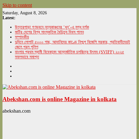
Skip to content
Saturday, August 8, 2026
Latest:
উত্তরপাড়া গণভবনে নৃত্যকাঞ্চনের ‘ধুন’-এ মুগ্ধ দর্শক
মাটির দেশের বিশ্ব সাংস্কৃতিক বৈচিত্র্য দিবস পালন
সম্পাদকীয়
দুদিনে লোপাট ৫০০০ গাছ, আদানিদের কাণ্ডে নিশ্চুপ বিজেপি সরকার, প্রতিবাদীদেরই
জেলে পুরল পুলিশ
বাংলায় প্রথম স্বামী বিবেকানন্দ আন্তর্জাতিক চলচ্চিত্র উৎসব (SVIFF) ২০২৫
সফলভাবে সমাপ্ত
Abekshan.com is online Magazine in kolkata
abekshan.com