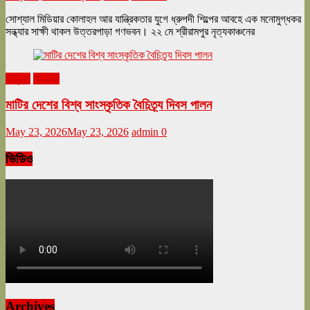
সোশ্যাল মিডিয়ার কোলাহল আর যান্ত্রিকতার যুগে ধ্রুপদী শিল্পের আবহে এক মনোমুগ্ধকর
সন্ধ্যার সাক্ষী থাকল উত্তরপাড়া গণভবন। ২২ মে শ্রীরামপুর নৃত্যকাঞ্চনের
অনুষ্ঠান
বিনোদন
মাটির দেশের বিশ্ব সাংস্কৃতিক বৈচিত্র্য দিবস পালন
May 23, 2026
May 23, 2026
admin
0
ভিডিও
Archives