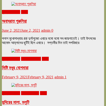
ঘুরনচন্ডীর ডায়রি
ভ্রমণ
অনাঘ্রাত পুরুলিয়া
June 2, 2021
June 2, 2021
admin
0
পলাশ মুখোপাধ্যায় ## দুর্গাপুজো এবারে নমো নমো সব জায়গাতেই। তাই উৎসবের
আমোদ আহ্লাদের ছুটিই ছিল এবারে। সপ্তমীর দিন তাই সপরিবারে
ঘুরনচন্ডীর ডায়রি
ফেব্রুয়ারি ২০২১
ভ্রমণ
মিষ্টি মধুর যোগমায়া
February 9, 2021
February 9, 2021
admin
1
ঘুরনচন্ডীর ডায়রি
নভেম্বর ২০২০
ভ্রমণ
মন্দিরের মালা, মলুটি