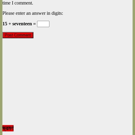
time I comment.
Please enter an answer in digits:
15 + seventeen =
ভ্রমণ