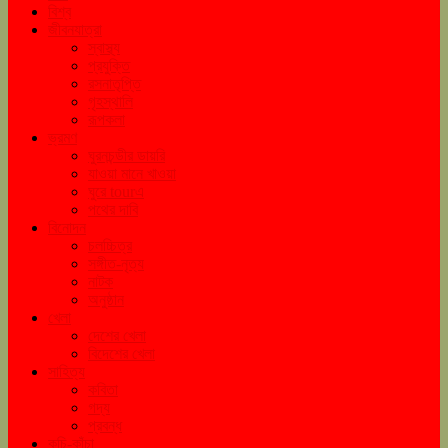
বিশ্ব
জীবনযাত্রা
স্বাস্থ্য
প্রযুক্তি
রসনাতৃপ্তি
গৃহস্থালি
রূপকলা
ভ্রমণ
ঘুরনচন্ডীর ডায়রি
যাওয়া মানে খাওয়া
ঘুরে tourএ
পথের দাবি
বিনোদন
চলচ্চিত্র
সঙ্গীত-নৃত্য
নাটক
অনুষ্ঠান
খেলা
দেশের খেলা
বিদেশের খেলা
সাহিত্য
কবিতা
গদ্য
প্রবন্ধ
কচি-কাঁচা