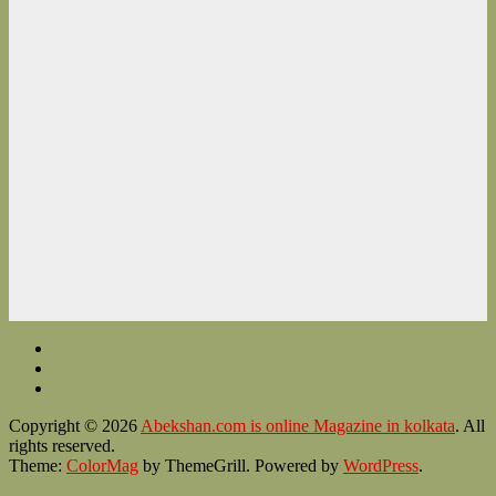
Copyright © 2026
Abekshan.com is online Magazine in kolkata
. All
rights reserved.
Theme:
ColorMag
by ThemeGrill. Powered by
WordPress
.