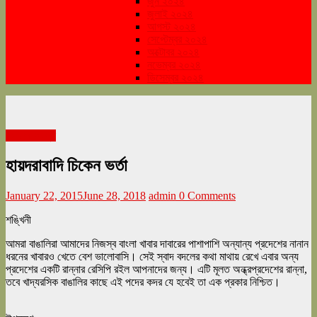
জুন ২০২৪
জুলাই ২০২৪
আগস্ট ২০২৪
সেপ্টেম্বর ২০২৪
অক্টোবর ২০২৪
নভেম্বর ২০২৪
ডিসেম্বর ২০২৪
বইমেলা সংখ্যা
হায়দরাবাদি চিকেন ভর্তা
January 22, 2015
June 28, 2018
admin
0 Comments
শঙ্খিনী
আমরা বাঙালিরা আমাদের নিজস্ব বাংলা খাবার দাবারের পাশাপাশি অন্যান্য প্রদেশের নানান
ধরনের খাবারও খেতে বেশ ভালোবাসি। সেই স্বাদ বদলের কথা মাথায় রেখে এবার অন্য
প্রদেশের একটি রান্নার রেসিপি রইল আপনাদের জন্য। এটি মূলত অন্ধ্রপ্রদেশের রান্না,
তবে খাদ্যরসিক বাঙালির কাছে এই পদের কদর যে হবেই তা এক প্রকার নিশ্চিত।