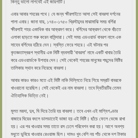
কিন্তু ভালো লাগবেই এই জায়গাটি।
এবার আবার শহরের পথে। যে জন্য ক্ষীরপাইতে আসা সেই বাবরসা দর্শনের
পালা এবার। জানা যায়, ১৭৪০-১৭৫০ খ্রিস্টাব্দের মাঝামাঝি সময় বর্গিরা
ক্ষীরপাই শহর একাধিক বার আক্রমণ করে। বর্গিদের আক্রমণ থেকে বাঁচতে
এলাকা ছাড়তে শুরু করেন বাসিন্দারা। সেই সময় এডওয়ার্ড বাবরশ নামে এক
সাহেব বর্গিদের হঠিয়ে দেন। স্বস্তি ফেরে শহরে। এই ঘটনার পর
কৃতজ্ঞতাস্বরূপ স্থানীয় এক মিষ্টি ব্যবসায়ী ‘বাবরসা’ নামে একটি খাবার তৈরি
করে এডওয়ার্ডকে উপহার দেন। সেই থেকেই শহরের মানুষের পছন্দের মিষ্টির
তালিকায় স্থান করে নিয়েছে বাবরসা।
আবার কারও কারও মতে এই মিষ্টি নাকি দিল্লিতে নিয়ে গিয়ে সম্রাট বাবরকে
খাওয়ানো হয়েছিল। সেই থেকেই এর নাম বাবরসা। তবে দ্বিতীয়টির তেমন
ঐতিহাসিক ভিত্তি নেই।
মূলত ময়দা, দুধ, ঘি দিয়ে তৈরি হয় বাবরসা। তবে এখন এই মাগ্যিগণ্ডার
বাজারে ঘিয়ের বদলে ডালডাতেই ভাজা হয় এই মিষ্টি। ছাঁচে ফেলে ভেজে রাখা
হয়। এর পর খাওয়ার সময় তাতে রস ঢেলে পরিবেশন করা হয়। আগে অবশ্য
মধুতে ডুবিয়ে খাওয়ার রেওয়াজ ছিল। দামও খুব বেশি নয় পাঁচ থেকে দশ টাকার