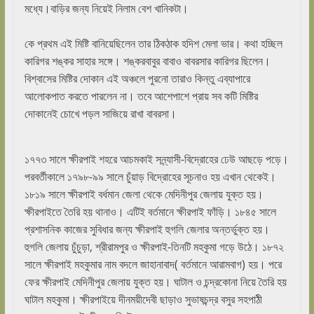
মধ্যে।বাড়ির জন্য নিয়েই নিলাম বেশ খানিকটা।
কে প্রথম এই মিষ্টি বানিয়েছিলেন তার ঠিকঠাক হদিশ মেলা ভার। কথা হচ্ছিল
কারিগর শঙ্কর সাহার সঙ্গে। শঙ্করবাবুর বাবাও বাবরসার কারিগর ছিলেন।
বিশ্বাসের মিষ্টির দোকান এই অঞ্চলে পুরনো তারাও কিন্তু এব্যাপারে
আলোকপাত করতে পারলেন না। তবে আশেপাশে প্রায় সব কটি মিষ্টির
দোকানেই চোখে পড়ল সাজিয়ে রাখা বাবরসা।
১৭৭৩ সালে ক্ষীরপাই শহরে আচমকাই সন্ন্যাসী-বিদ্রোহের ঢেউ আছড়ে পড়ে।
পরবর্তীকালে ১৭৯৮-৯৯ সালে চুঁয়াড় বিদ্রোহের সূচনাও হয় এখান থেকেই।
১৮১৯ সালে ক্ষীরপাই বর্ধমান জেলা থেকে মেদিনীপুর জেলায় যুক্ত হয়।
ক্ষীরপাইতে তৈরি হয় থানাও। এটিই বর্তমানে ক্ষীরপাই ফাঁড়ি। ১৮৪৫ সালে
প্রশাসনিক কাজের সুবিধার জন্য ক্ষীরপাই হুগলি জেলার অন্তর্ভুক্ত হয়।
হুগলি জেলায় চুঁচুড়া, শ্রীরামপুর ও ক্ষীরপাই-তিনটি মহকুমা গড়ে উঠে। ১৮৭২
সালে ক্ষীরপাই মহকুমার নাম বদলে জাহানাবাদ( বর্তমানে আরামবাগ) হয়। পরে
ফের ক্ষীরপাই মেদিনীপুর জেলায় যুক্ত হয়। ঘাটাল ও চন্দ্রকোনা নিয়ে তৈরি হয়
ঘাটাল মহকুমা। ক্ষীরপাইয়ে দীনময়ীদেবী ছাড়াও সুভাষচন্দ্র বসুর সহপাঠী