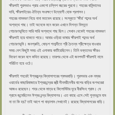
ক্ষীরপাই পুরসভাও প্রায় একশো চল্লিশ বছরের পুরনো। শহরের বাসিন্দাদের
দাবি, ক্ষীরপাইয়ের ঐতিহ্য সংরক্ষণে উদ্যোগী হোক প্রশাসন।
শহরের নামকরণ নিয়ে নানা মতভেদ রয়েছে। সংস্কৃতে ‘ক্ষীর’ শব্দের অর্থ
অশ্বত্থ গাছ। তাই অনেকে মনে করেন এখানে দিগন্ত বিস্তৃত
গোচারণভূমিতে সারি সারি অশ্বত্থ গাছ ছিল। সেখান থেকেই শহরের নামকরণ
ক্ষীরপাই হয়ে থাকতে পারে। আবার ওড়িয়া ভাষায় ক্ষীরপাই শব্দের অর্থ
গোচারণভূমি। জনশ্রুতি, ষোড়শ শতাব্দীতে শ্রী চৈতন্য শ্রীক্ষেত্র যাওয়ার
সময় বেশ কিছুটা সময় এই এলাকায় কাটিয়েছিলেন। তিনি ভক্তদের ক্ষীরও
বিতরণ করেন বলে কথিত রয়েছে। তারপর থেকে এই জনপদটি ক্ষীরপাই নামে
পরিচিত হয়ে ওঠে।
ক্ষীরপাই শহরেই ঈশ্বরচন্দ্র বিদ্যাসাগরের শ্বশুরবাড়ি। পুরসভার এক নম্বর
ওয়ার্ডের কাছারিবাজারে ইশ্বরচন্দ্রের স্ত্রী দীনময়ীদেবীর বাপের বাড়ির বংশধরেরা
আজও রয়েছেন। শহর থেকে মাত্র ছ কিলোমিটার দূরে বীরসিংহ গ্রাম। যে
গ্রামে জন্মেছিলেন ঈশ্বর চন্দ্র বিদ্যাসাগর। এত কাছে এসে সেই পূন্যভুমে যাব
না তা কি হয়? তাই আগে পা বাড়ালাম সেখানেই। রয়েছে বিদ্যাসাগরের বাড়ি।