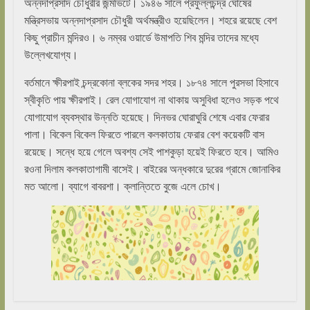
অন্নদাপ্রসাদ চৌধুরীর জন্মভিটে। ১৯৪৬ সালে প্রফুল্লচন্দ্র ঘোষের
মন্ত্রিসভায় অন্নদাপ্রসাদ চৌধুরী অর্থমন্ত্রীও হয়েছিলেন। শহরে রয়েছে বেশ
কিছু প্রাচীন মন্দিরও। ৬ নম্বর ওয়ার্ডে উমাপতি শিব মন্দির তাদের মধ্যে
উল্লেখযোগ্য।
বর্তমানে ক্ষীরপাই চন্দ্রকোনা ব্লকের সদর শহর। ১৮৭৪ সালে পুরসভা হিসাবে
স্বীকৃতি পায় ক্ষীরপাই। রেল যোগাযোগ না থাকায় অসুবিধা হলেও সড়ক পথে
যোগাযোগ ব্যবস্থার উন্নতি হয়েছে। দিনভর ঘোরাঘুরি শেষে এবার ফেরার
পালা। বিকেল বিকেল ফিরতে পারলে কলকাতায় ফেরার বেশ কয়েকটি বাস
রয়েছে। সন্ধে হয়ে গেলে অবশ্য সেই পাশকুড়া হয়েই ফিরতে হবে। আমিও
রওনা দিলাম কলকাতাগামী বাসেই। বাইরের অন্ধকারে দুরের গ্রামে জোনাকির
মত আলো। ব্যাগে বাবরশা। ক্লান্তিতে বুজে এলে চোখ।