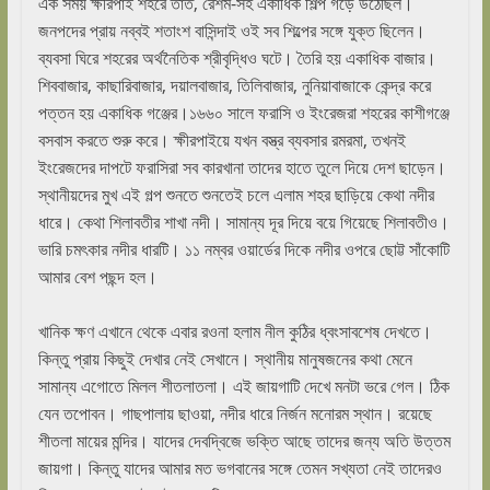
এক সময় ক্ষীরপাই শহরে তাঁত, রেশম-সহ একাধিক শিল্প গড়ে উঠেছিল।
জনপদের প্রায় নব্বই শতাংশ বাসিন্দাই ওই সব শিল্পের সঙ্গে যুক্ত ছিলেন।
ব্যবসা ঘিরে শহরের অর্থনৈতিক শ্রীবৃদ্ধিও ঘটে। তৈরি হয় একাধিক বাজার।
শিববাজার, কাছারিবাজার, দয়ালবাজার, তিলিবাজার, নুনিয়াবাজাকে কেন্দ্র করে
পত্তন হয় একাধিক গঞ্জের।১৬৬০ সালে ফরাসি ও ইংরেজরা শহরের কাশীগঞ্জে
বসবাস করতে শুরু করে। ক্ষীরপাইয়ে যখন বস্ত্র ব্যবসার রমরমা, তখনই
ইংরেজদের দাপটে ফরাসিরা সব কারখানা তাদের হাতে তুলে দিয়ে দেশ ছাড়েন।
স্থানীয়দের মুখ এই গল্প শুনতে শুনতেই চলে এলাম শহর ছাড়িয়ে কেথা নদীর
ধারে। কেথা শিলাবতীর শাখা নদী। সামান্য দূর দিয়ে বয়ে গিয়েছে শিলাবতীও।
ভারি চমৎকার নদীর ধারটি। ১১ নম্বর ওয়ার্ডের দিকে নদীর ওপরে ছোট্ট সাঁকোটি
আমার বেশ পছন্দ হল।
খানিক ক্ষণ এখানে থেকে এবার রওনা হলাম নীল কুঠির ধ্বংসাবশেষ দেখতে।
কিন্তু প্রায় কিছুই দেখার নেই সেখানে। স্থানীয় মানুষজনের কথা মেনে
সামান্য এগোতে মিলল শীতলাতলা। এই জায়গাটি দেখে মনটা ভরে গেল। ঠিক
যেন তপোবন। গাছপালায় ছাওয়া, নদীর ধারে নির্জন মনোরম স্থান। রয়েছে
শীতলা মায়ের মন্দির। যাদের দেবদ্বিজে ভক্তি আছে তাদের জন্য অতি উত্তম
জায়গা। কিন্তু যাদের আমার মত ভগবানের সঙ্গে তেমন সখ্যতা নেই তাদেরও