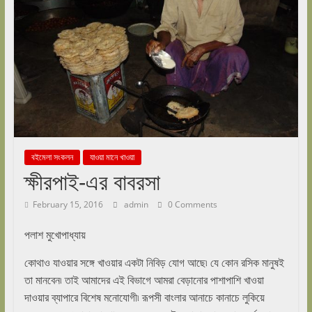
বইমেলা সংকলন
যাওয়া মানে খাওয়া
ক্ষীরপাই-এর বাবরসা
February 15, 2016
admin
0 Comments
পলাশ মুখোপাধ্যায়
কোথাও যাওয়ার সঙ্গে খাওয়ার একটা নিবিড় যোগ আছে৷ যে কোন রসিক মানুষই
তা মানবেন৷ তাই আমাদের এই বিভাগে আমরা বেড়ানোর পাশাপাশি খাওয়া
দাওয়ার ব্যাপারে বিশেষ মনোযোগী৷ রূপসী বাংলার আনাচে কানাচে লুকিয়ে