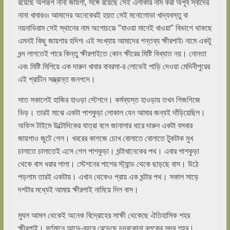
রয়েছে অপরূপ নানা জায়গা, সঙ্গে রয়েছে সেই এলাকার নাম করা অপূর্ব স্বাদের
নানা খাবারও৷ আমাদের অনেকেরই হয়ত সেই মনোলোভা খাদ্যবস্তু বা
নয়নাভিরাম সেই স্থানের নাম অগোচরে৷ ”যাওয়া মানেই খাওয়া” বিভাগে থাকছে
এমনই কিছু জায়গার হদিশ৷ এই সংখ্যায় আমাদের গন্তব্য ক্ষীরপাই৷ নামে একটু
ধন্দ লাগতেই পারে কিন্তু ক্ষীরপাইতে কোন ক্ষীরের মিষ্টি বিখ্যাত নয়। নোনতা
এবং মিষ্টি মিশিয়ে এক দারুন খাবার বাবরসা-র লোভেই পাড়ি দেওয়া মেদিনীপুরের
এই প্রাচীন সম্ভ্রান্ত জনপদে।
সাত সকালেই হাজির হাওড়া স্টেশনে। কর্মব্যস্ত হাওড়ায় তখন গিজগিজে
ভিড়। তারই মাঝে একটা পাশকুড়া লোকাল যেন আমার জন্যই দাঁড়িয়েছিল।
অফিস টাইমে উল্টোদিকের যাত্রা বলে জানালার ধারে দারুন একটা বসবার
জায়গাও জুটে গেল। খবরের কাগজে চোখ বোলাতে বোলাতে টুকটাক মুখ
চালাতে চালাতেই এসে গেল পাশকুড়া। ঘন্টাখানেকের পথ। এবার পাশকুড়া
থেকে বাস ধরার পালা। স্টেশনের পাশের স্ট্যান্ড থেকে ছাড়ছে বাস। উঠে
পড়লাম তারই একটায়। এখান থেকেও প্রায় এক ঘন্টার পথ। সকাল সাড়ে
দশটার মধ্যেই আমায় ক্ষীরপাই নামিয়ে দিল বাস।
মুঘল আমল থেকেই অনেক বিদ্রোহের সাক্ষী থেকেছে ঐতিহাসিক শহর
ক্ষীরপাই। বর্তমানে আড়ে-বহরে বেড়েছে চন্দ্রকোনা ব্লকের সদর শহর।