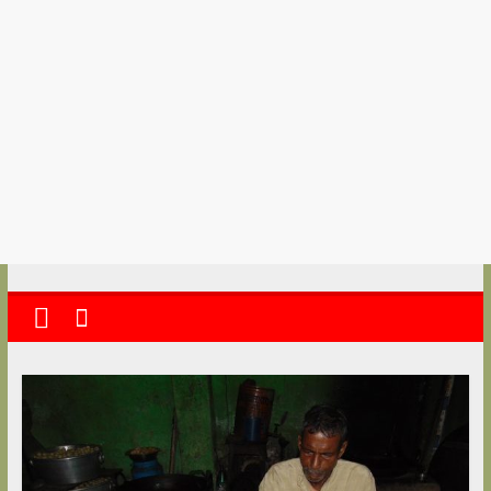
kolkata
abekshan.com