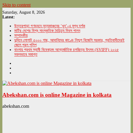
Skip to content
Saturday, August 8, 2026
Latest:
উত্তরপাড়া গণভবনে নৃত্যকাঞ্চনের ‘ধুন’-এ মুগ্ধ দর্শক
মাটির দেশের বিশ্ব সাংস্কৃতিক বৈচিত্র্য দিবস পালন
সম্পাদকীয়
দুদিনে লোপাট ৫০০০ গাছ, আদানিদের কাণ্ডে নিশ্চুপ বিজেপি সরকার, প্রতিবাদীদেরই
জেলে পুরল পুলিশ
বাংলায় প্রথম স্বামী বিবেকানন্দ আন্তর্জাতিক চলচ্চিত্র উৎসব (SVIFF) ২০২৫
সফলভাবে সমাপ্ত
Abekshan.com is online Magazine in kolkata
abekshan.com