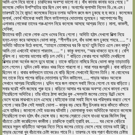
আমি এসে নিয়ে যাবো। চারদিকের অবস্হা ভালো না। বাঁধ কানায় কানায় ভরে গেছে।”
কলেজে সেদিন উপস্হিতির হার ছিল বেশ কম। অনার্সের ক্লাসটা নিলেন ডি.কে.এম।
তারপরই হৈ হৈ কান্ড! কলেজের নিচের তলায় অফিস রুমে জল ঢুকছে হু হু করে। কলেজের
ক্লার্ক, ফোর্থ স্টাফেরা সবাই মিলে ফাইলপত্র দোতালায় তুলছেন। আশেপাশের নীচু
এলাকার লোকেরা তাদের গরু-ছাগল নিয়ে কলেজে আসছে আশ্রয় নিতে। মালা, কাকলী,
দেবিকা,
রীতাদের বাড়ী থেকে লোক এসে ওদের নিয়ে গেলো। অদিতি হঠাৎ দেখলো রিক্সা নিয়ে
হন্ত-দন্ত করে আসছেন ভোলা কাকু, “শীগগীর চল, বাঁধ ভাঙ্গা জল ঢুকছে শহরে….. “।
অদিতি আঁতকে উঠে বললো, “তাহলে তোমাদের ঘর কি হবে? তুমি নিতে এলে কেন কাকু?
আমি তো এখানেই থাকতে পারতাম….. “। কাকু বললেন, “আর থাকতে হবে না। বেশি
বুঝিস না। ভালোয় ভালোয় বাড়ি চল দেখি। ” বাড়িতে ফেরার পথে অদিতি দেখছিলো
রিক্সার চাকা অর্ধেক জলে ডুবে যাচ্ছে। তাকে বাড়িতে নামিয়ে দিয়ে ভোলা কাকু তাড়াতাড়ি
চলে গেলেন। দুদিন কেউ কারও খবর নিতে পারলো না। সারা শহর জলবন্দি। বাবা বাড়িতে
ছিলেন না। বাবার কর্মস্থলে তাদের যে বাড়ি ছিলো সেখানেই ছিলেন তিনি। মা বোনেদের
সহ তাকে নিয়ে পাশের বাড়ির দোতালায় দু’দিন কাটালেন….. পাড়ার আরও অনেকে
সেখানে আশ্রয় নিয়েছিলেন। দুদিন পরে জল নামলে সবাই ফিরে গেলো যে যার বাড়িতে।
সবার ঘরেই পলি জমেছে পুরু হয়ে। বাড়িতে আসার পর ঘরের অবস্হা দেখে কান্না পেয়ে
গিয়েছিলো অদিতির। তাঁর বইয়ে ঠাসা কাঠের বুক -সেল্ফটা জলের তোড়ে উল্টে ভেসে
ভেসে ঘরের মাঝখানে চলে এসেছে।যাইহোক তারা সবাই মিলে ঘর পরিস্কার করতে লেগে
গেলো।আর ঠিক সেই সময়ই ভোলা – কাকুর বড় মেয়ে মীনু চিৎকার করে কাঁদতে কাঁদতে
এসে হাজির। জানালো সেই ভয়ংকর ঘটনাটা। ভোলাকাকু যখন অদিতিকে আনতে কলেজে
গিয়েছিলো তখন হঠাৎ বাঁধ ভেঙ্গে যায়। জলের স্রোতে ভেসে যাওয়া ঘরের জিনিস কিছু
বাঁচাতে চেষ্টা করেছিলেন কাকীমা। চারদিকে ত্রাহি ত্রাহি রব…… ঘর থেকে বেড়িয়ে
কাছের স্কুল বাড়িটিতে আশ্রয় নিতে গিয়ে জলের তোড়ে ভেসে গেছে তাদের ভাই বিল্টু।
পাড়ার ছেলেরা খুব বাঁচানোর চেষ্টা করেও পারে নি। তারপর যে যার প্রাণ বাঁচানোর চেষ্টায়