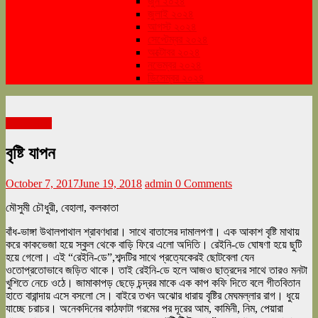
জুন ২০২৪
জুলাই ২০২৪
আগস্ট ২০২৪
সেপ্টেম্বর ২০২৪
অক্টোবর ২০২৪
নভেম্বর ২০২৪
ডিসেম্বর ২০২৪
শারদ সংকলন
বৃষ্টি যাপন
October 7, 2017
June 19, 2018
admin
0 Comments
মৌসুমী চৌধুরী, বেহালা, কলকাতা
বাঁধ-ভাঙ্গা উথালপাথাল শ্রাবণধারা। সাথে বাতাসের দামালপণা। এক আকাশ বৃষ্টি মাথায়
করে কাকভেজা হয়ে স্কুল থেকে বাড়ি ফিরে এলো অদিতি। রেইনি-ডে ঘোষণা হয়ে ছুটি
হয়ে গেলো। এই “রেইনি-ডে”,শব্দটির সাথে প্রত্যেকেরই ছোটবেলা যেন
ওতোপ্রতোভাবে জড়িত থাকে। তাই রেইনি-ডে হলে আজও ছাত্রদের সাথে তারও মনটা
খুশিতে নেচে ওঠে। জামাকাপড় ছেড়ে চন্দ্রর মাকে এক কাপ কফি দিতে বলে গীতবিতান
হাতে বারান্দায় এসে বসলো সে। বাইরে তখন অঝোর ধারায় বৃষ্টির মেঘমল্লার রাগ। ধুয়ে
যাচ্ছে চরাচর। অনেকদিনের কাঠফাটা গরমের পর দূরের আম, কামিনী, নিম, পেয়ারা