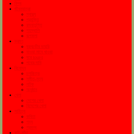
বিশ্ব
জীবনযাত্রা
স্বাস্থ্য
প্রযুক্তি
রসনাতৃপ্তি
গৃহস্থালি
রূপকলা
ভ্রমণ
ঘুরনচন্ডীর ডায়রি
যাওয়া মানে খাওয়া
ঘুরে tourএ
পথের দাবি
বিনোদন
চলচ্চিত্র
সঙ্গীত-নৃত্য
নাটক
অনুষ্ঠান
খেলা
দেশের খেলা
বিদেশের খেলা
সাহিত্য
কবিতা
গদ্য
প্রবন্ধ
কচি-কাঁচা