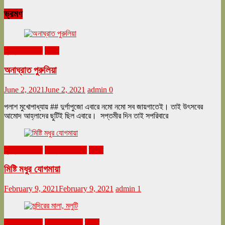
ভ্রমণ
ঘুরনচন্ডীর ডায়রি
ভ্রমণ
অনাঘ্রাত পুরুলিয়া
June 2, 2021
June 2, 2021
admin
0
পলাশ মুখোপাধ্যায় ## দুর্গাপুজো এবারে নমো নমো সব জায়গাতেই। তাই উৎসবের
আমোদ আহ্লাদের ছুটিই ছিল এবারে। সপ্তমীর দিন তাই সপরিবারে
ঘুরনচন্ডীর ডায়রি
ফেব্রুয়ারি ২০২১
ভ্রমণ
মিষ্টি মধুর যোগমায়া
February 9, 2021
February 9, 2021
admin
1
ঘুরনচন্ডীর ডায়রি
নভেম্বর ২০২০
ভ্রমণ