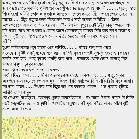
এতই ব্যস্ত হয়ে গিয়েছিলো যে, বিল্টু মুহূর্তেই মিশে গেছে রাক্ষুসে অতল জলোচ্ছ্বাসে।
জল নেমে যেতে স্থানীয় পুলিশ ওর দেহ খুঁজেই চলেছে,এখনও পায় নি ……. স্তব্ধ হয়ে
গিয়েছিলো অদিতি,ভোলাকাকু তাকে আনতে না গেলে হয়তো বিল্টু এভাবে ভেসে যেতো না।
হয়তো….. বিল্টুর মৃত্যুর জন্য নিজেকেই আজও দায়ী মনেহয় অদিতির । তীব্র
অপরাধবোধে আজও তাড়িত হয় সে। বৃষ্টির রিমঝিম নুপুরে ছোট্ট বিল্টুর কান্না শুনতে পায়।
বৃষ্টি ধারার সাথে সাথে আজও ভেসে আসে ভোলাকাকুর কর্তব্য নিষ্ঠা আর স্বার্থ ত্যাগের
কথা। বৃষ্টিধারায় মিশে যেতে থাকে অদিতির ভেতরে আজীবন বয়ে যাওয়া নোনা
নদীটি…….।
টুংটাং কলিংবেলের শব্দে চমকে ওঠে অদিতি…….! বাইরে অন্ধকার নেমে
এসেছে। বৃষ্টিটা একটু ধরেছে মনে হয়। কামিনী ফুলের গাছটা সুগন্ধ ছড়াচ্ছে।গাছের
তলাটা সাদা হয়ে গেছে ফুলের পাপড়ি ঝরে পড়ে। রান্নাঘর থেকে ভেসে আসছে ডিম
ভাজার গন্ধ। চন্দ্রর মায়ের
দরজা খুলে দেবার শব্দ পেলো। বোধহয়
অতীন ফিরে এলো…….জীবন এভাবে কেটে যাচ্ছে।কেটে যায়…… ঋতুচক্রের
আবর্তনে বয়স বেড়েছে ভোলাকাকুর। কিন্তু প্রতি বর্ষাতেই তিনি নাকি বিল্টুর ফিরে আসার
অপেক্ষা করেন……চিৎকার করে বিল্টুর নাম ধরে ডাকতে থাকেন। গত পূজোর ছুটিতে
অদিতি ভোলাকাকু-
কে দেখতে গিয়েছিলো, বহরমপুর মেন্টাল অ্যাসাইলামে। নাঃ,তাকে চিনতে পারেন নি তিনি!
বড়ই সেন্সেটিভ ছিলেন মানুষটা। সেন্সেটিভ মানুষদের কষ্ট খুব! বাইরে আবার ঝেঁপে বৃষ্টি
এলো আকাশ ভেঙ্গে……..