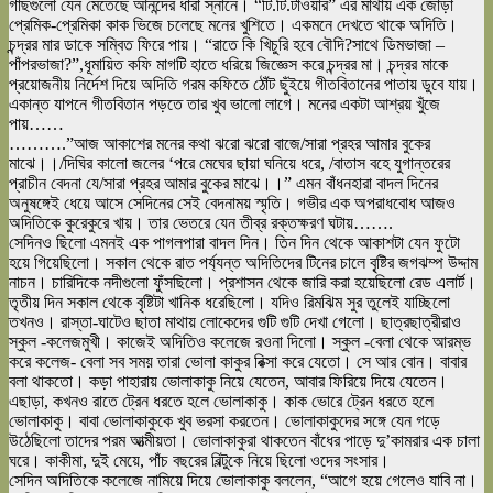
গাছগুলো যেন মেতেছে আনন্দের ধারা স্নানে। “টি.টি.টাওয়ার” এর মাথায় এক জোড়া
প্রেমিক-প্রেমিকা কাক ভিজে চলেছে মনের খুশিতে। একমনে দেখতে থাকে অদিতি।
চন্দ্রর মার ডাকে সম্বিত ফিরে পায়। “রাতে কি খিচুরি হবে বৌদি?সাথে ডিমভাজা –
পাঁপরভাজা?”,ধূমায়িত কফি মাগটি হাতে ধরিয়ে জিজ্ঞেস করে চন্দ্রর মা। চন্দ্রর মাকে
প্রয়োজনীয় নির্দেশ দিয়ে অদিতি গরম কফিতে ঠোঁট ছুঁইয়ে গীতবিতানের পাতায় ডুবে যায়।
একান্ত যাপনে গীতবিতান পড়তে তার খুব ভালো লাগে। মনের একটা আশ্রয় খুঁজে
পায়……
……….”আজ আকাশের মনের কথা ঝরো ঝরো বাজে/সারা প্রহর আমার বুকের
মাঝে।।/দিঘির কালো জলের ‘পরে মেঘের ছায়া ঘনিয়ে ধরে, /বাতাস বহে যুগান্তরের
প্রাচীন বেদনা যে/সারা প্রহর আমার বুকের মাঝে।।” এমন বাঁধনহারা বাদল দিনের
অনুষঙ্গেই ধেয়ে আসে সেদিনের সেই বেদনাময় স্মৃতি। গভীর এক অপরাধবোধ আজও
অদিতিকে কুরেকুরে খায়। তার ভেতরে যেন তীব্র রক্তক্ষরণ ঘটায়…….
সেদিনও ছিলো এমনই এক পাগলপারা বাদল দিন। তিন দিন থেকে আকাশটা যেন ফুটো
হয়ে গিয়েছিলো। সকাল থেকে রাত পর্য্যন্ত অদিতিদের টিনের চালে বৃ্ষ্টির জগঝম্প উদ্দাম
নাচন। চারিদিকে নদীগুলো ফুঁসছিলো। প্রশাসন থেকে জারি করা হয়েছিলো রেড এলার্ট।
তৃতীয় দিন সকাল থেকে বৃষ্টিটা খানিক ধরেছিলো। যদিও রিমঝিম সুর তুলেই যাচ্ছিলো
তখনও। রাস্তা-ঘাটেও ছাতা মাথায় লোকেদের গুটি গুটি দেখা গেলো। ছাত্রছাত্রীরাও
স্কুল -কলেজমুখী। কাজেই অদিতিও কলেজে রওনা দিলো। স্কুল -বেলা থেকে আরম্ভ
করে কলেজ- বেলা সব সময় তারা ভোলা কাকুর রিক্সা করে যেতো। সে আর বোন। বাবার
বলা থাকতো। কড়া পাহারায় ভোলাকাকু নিয়ে যেতেন, আবার ফিরিয়ে দিয়ে যেতেন।
এছাড়া, কখনও রাতে ট্রেন ধরতে হলে ভোলাকাকু। কাক ভোরে ট্রেন ধরতে হলে
ভোলাকাকু। বাবা ভোলাকাকুকে খুব ভরসা করতেন। ভোলাকাকুদের সঙ্গে যেন গড়ে
উঠেছিলো তাদের পরম আত্মীয়তা। ভোলাকাকুরা থাকতেন বাঁধের পাড়ে দু’কামরার এক চালা
ঘরে। কাকীমা, দুই মেয়ে, পাঁচ বছরের বিল্টুকে নিয়ে ছিলো ওদের সংসার।
সেদিন অদিতিকে কলেজে নামিয়ে দিয়ে ভোলাকাকু বললেন, “আগে হয়ে গেলেও যাবি না।