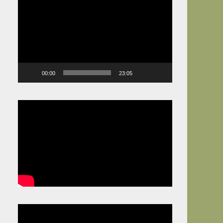
Video
Player
00:00
23:05