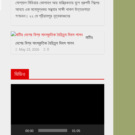
সোশ্যাল মিডিয়ার কোলাহল আর যান্ত্রিকতার যুগে ধ্রুপদী শিল্পের
আবহে এক মনোমুগ্ধকর সন্ধ্যার সাক্ষী থাকল উত্তরপাড়া
গণভবন। ২২ মে শ্রীরামপুর নৃত্যকাঞ্চনের
মাটির
দেশের বিশ্ব সাংস্কৃতিক বৈচিত্র্য দিবস পালন
0
May 23, 2026
ভিডিও
Video
Player
00:00
01:05