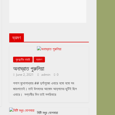
ভ্রমণ
ঘুরনচন্ডীর ডায়রি
ভ্রমণ
অনাঘ্রাত পুরুলিয়া
June 2, 2021
admin
0
পলাশ মুখোপাধ্যায় ## দুর্গাপুজো এবারে নমো নমো সব
জায়গাতেই। তাই উৎসবের আমোদ আহ্লাদের ছুটিই ছিল
এবারে। সপ্তমীর দিন তাই সপরিবারে
মিষ্টি মধুর যোগমায়া