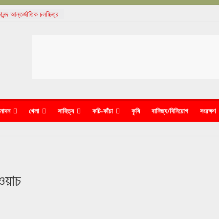
ানন্দ আন্তর্জাতিক চলচ্চিত্র
লভাবে সমাপ্ত
্চনের ‘ধুন’-এ মুগ্ধ দর্শক
তিক বৈচিত্র্য দিবস পালন
আদানিদের কাণ্ডে নিশ্চুপ
দেরই জেলে পুরল পুলিশ
নোদন
খেলা
সাহিত্য
কচি-কাঁচা
কৃষি
বানিজ্য/বিনিয়োগ
সংরক্ষণ
ওয়াচ