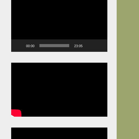
Video
Player
00:00
23:05