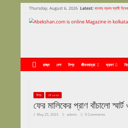
Skip
Thursday, August 6, 2026
Latest:
বাংলায় প্রথম স্বামী বিবেক
to
উৎসব (SVIFF) ২০২৫ সফ
উত্তরপাড়া গণভবনে নৃত্যকাঞ
content
Abekshan.com
মাটির দেশের বিশ্ব সাংস্কৃ
সম্পাদকীয়
দুদিনে লোপাট ৫০০০ গাছ, 
is
বিজেপি সরকার, প্রতিবাদী
online
রাজ্য
দেশ
বিশ্ব
জীবনযাত্রা
ভ্রমণ
বি
Magazine
in
বিশ্ব
মে ২০২৩
kolkata
ফের মালিকের প্রাণ বাঁচালো স্মার্ট 
May 25, 2023
admin
0 Comments
abekshan.com