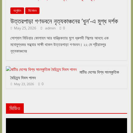
অনুষ্ঠান
বিনোদন
উত্তরপাড়া গণভবনে নৃত্যকাঞ্চনের ‘ধুন’-এ মুগ্ধ দর্শক
May 25, 2026
admin
0
সোশ্যাল মিডিয়ার কোলাহল আর যান্ত্রিকতার যুগে ধ্রুপদী শিল্পের আবহে এক
মনোমুগ্ধকর সন্ধ্যার সাক্ষী থাকল উত্তরপাড়া গণভবন। ২২ মে শ্রীরামপুর
নৃত্যকাঞ্চনের
মাটির দেশের বিশ্ব সাংস্কৃতিক
বৈচিত্র্য দিবস পালন
0
May 23, 2026
ভিডিও
Video
Player