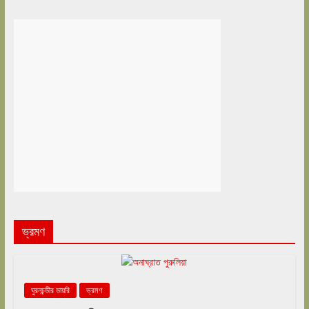
ভ্রমণ
ঘুরনচন্ডীর ডায়রি
ভ্রমণ