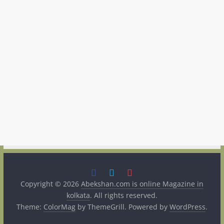
Copyright © 2026
Abekshan.com is online Magazine in
kolkata
. All rights reserved.
Theme:
ColorMag
by ThemeGrill. Powered by
WordPress
.