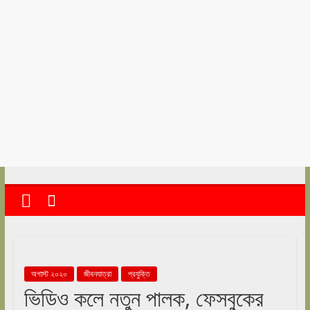
kolkata
abekshan.com
অগাস্ট ২০২০
জীবনযাত্রা
প্রযুক্তি
ভিডিও কলে নতুন পালক, ফেসবুকের