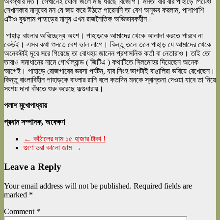
অবস্থার মত। সেখানেই ঘোলা জলে মাছ ধরছে বিজেপি। মমতা বার বার পাহাড়ে গিয়েও
সেখানকার মানুষের মন যে জয় করে উঠতে পারেননি তা বেশ অনুভব করলাম, পাশাপাশি
এটাও বুঝলাম পাহাড়ের মানুষ এখন রাজনৈতিক অভিভাবকহীন।
পাহাড় বাংলার অবিচ্ছেদ্য অংশ। পাহাড়কে আমাদের থেকে আলাদা করতে পারবে না
কেউই। এসব কথা শুনতে বেশ ভাল লাগে। কিন্তু তলে তলে পাহাড় যে আমাদের থেকে
অনেকটাই দূরে সরে গিয়েছে তা বোধহয় জানেন প্রশাসনিক কর্তা বা নেতারাও। তাই তো
তারাও সমাধানের নামে গোর্খাল্যান্ড ( জিটিএ ) কথাটিতে সিলমোহর দিয়েছেন অনেক
আগেই। পাহাড়ে রোজগারের ভরসা পর্যটন, যার সিংহ ভাগটাই বাঙালিরা ভরিয়ে রেখেছেন।
কিন্তু বাংলাবিহীন পাহাড়কে বাংলার রানি বলে কতদিন মনকে স্বান্তনা দেওয়া যাবে তা নিয়ে
সংশয় দানা বাঁধতে শুরু করেছে ফল্গুধারায়।
পলাশ মুখোপাধ্যায়
প্রধান সম্পাদক, অবেক্ষণ
←
কাঁঠালের দাম ১৫ হাজার টাকা !
গুণে ভরা কালো জাম
→
Leave a Reply
Your email address will not be published.
Required fields are
marked
*
Comment
*