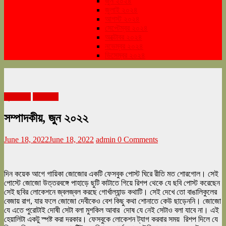
জুন ২০২৪
জুলাই ২০২৪
আগস্ট ২০২৪
সেপ্টেম্বর ২০২৪
অক্টোবর ২০২৪
নভেম্বর ২০২৪
ডিসেম্বর ২০২৪
জুন ২০২২
সম্পাদকীয়
সম্পাদকীয়, জুন ২০২২
June 18, 2022
June 18, 2022
admin
0 Comments
দিন কয়েক আগে গায়িকা জোজোর একটি ফেসবুক পোস্ট ঘিরে রীতি মত শোরগোল। সেই
পোস্টে জোজো উত্তরবঙ্গে পাহাড়ে ছুটি কাটাতে গিয়ে রিশপ থেকে যে ছবি পোস্ট করেছেন
সেই ছবির লোকেশনে জ্বলজ্বল করছে গোর্খাল্যান্ড কথাটি। সেই দেখে তো বাঙালিকুলের
বেজায় রাগ, যার ফলে জোজো দেবীকেও বেশ কিছু কথা শোনাতে কেউ ছাড়েননি। জোজো
যে এতে পুরোটাই দোষী সেটা বলা মুশকিল আবার দোষ যে নেই সেটাও বলা যাবে না। এই
হেয়ালিটা একটু স্পষ্ট করা দরকার। ফেসবুকে লোকেশন ট্যাগ করবার সময় রিশপ দিলে যে