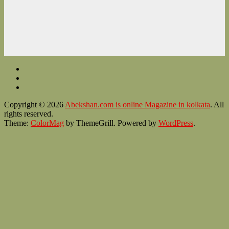
Copyright © 2026
Abekshan.com is online Magazine in kolkata
. All
rights reserved.
Theme:
ColorMag
by ThemeGrill. Powered by
WordPress
.