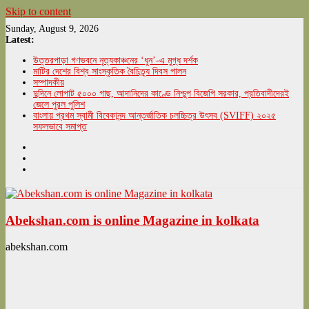
Skip to content
Sunday, August 9, 2026
Latest:
উত্তরপাড়া গণভবনে নৃত্যকাঞ্চনের ‘ধুন’-এ মুগ্ধ দর্শক
মাটির দেশের বিশ্ব সাংস্কৃতিক বৈচিত্র্য দিবস পালন
সম্পাদকীয়
দুদিনে লোপাট ৫০০০ গাছ, আদানিদের কাণ্ডে নিশ্চুপ বিজেপি সরকার, প্রতিবাদীদেরই
জেলে পুরল পুলিশ
বাংলায় প্রথম স্বামী বিবেকানন্দ আন্তর্জাতিক চলচ্চিত্র উৎসব (SVIFF) ২০২৫
সফলভাবে সমাপ্ত
Abekshan.com is online Magazine in kolkata
abekshan.com