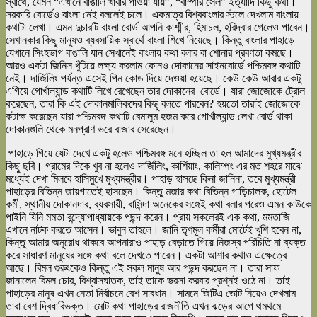
স্বার্থে, যেমন “এখানে বাঙালি খাবার পাওয়া যায়”, “বাম্পার সেল” ইত্যাদি কিছু কথা।
সরকারি বোর্ডেও বাংলা নেই বললেই চলে। একমাত্র বিশ্ববাংলার স্টলে দেখলাম বাংলায়
কথাটা লেখা। এমন দুচারটি বাংলা বোর্ড আপনি কাশ্মীর, হিমাচল, হরিদ্বার গেলেও পাবেন।
সেখানকার কিছু মানুষও ব্যবসায়িক স্বার্থে বাংলা শিখে নিয়েছে। কিন্তু বাংলার পাহাড়ে
যেখানে সিংহভাগ বাঙালি যান সেখানেই বাংলায় কথা বলার বা শোনার প্রবণতা কমছে।
আরও একটা জিনিস খুঁটিয়ে লক্ষ্য করলাম কোনও দোকানের সাইনবোর্ডে পশ্চিমবঙ্গ কথাটি
নেই। দার্জিলিং পর্যন্ত এসেই পিন কোড দিয়ে দেওয়া হয়েছে। কেউ কেউ আবার একটু
এগিয়ে গোর্খাল্যান্ড কথাটি লিখে রেখেছেন তার দোকানের বোর্ডে। যারা জোজোকে ট্রোল
করেছেন, তারা কি এই দোকানমালিকদের কিছু বলতে পারবেন? হয়তো তারাই জোজোকে
কটাক্ষ করেছেন যারা পশ্চিমবঙ্গ কথাটি বেমালুম হজম করে গোর্খাল্যান্ড লেখা বোর্ড থাকা
দোকানগুলি থেকে মনপ্রাণ ভরে বাজার সেরেছেন।
পাহাড়ে গিয়ে যেটা দেখে একটু হলেও পশ্চিমবঙ্গ মনে হচ্ছিল তা হল আমাদের মুখ্যমন্ত্রীর
কিছু ছবি। গ্রামের দিকে খুব না হলেও দার্জিলিং, কার্শিয়াং, কালিম্পং এর মত শহরে মাঝে
মধ্যেই দেখা মিলবে হাসিমুখে মুখ্যমন্ত্রীর। পাহাড় হাসছে কিনা জানিনা, তবে মুখ্যমন্ত্রী
পাহাড়ের বিভিন্ন জায়গাতেই হাসছেন। কিন্তু মজার কথা বিভিন্ন গাড়িচালক, হোটেল
কর্মী, স্থানীয় দোকানদার, ব্যবসায়ী, বাসিন্দা অনেকের সঙ্গেই কথা বলার পরেও এমন কাউকে
পাইনি যিনি মমতা বন্দ্যোপাধ্যায়কে পছন্দ করেন। প্রায় সকলেরই এক কথা, মমতাজি
এখানে নাটক করতে আসেন। ভাবুন তাহলে। জানি তৃণমূল কর্মীরা মোটেই খুশি হবেন না,
কিন্তু আমার অনুরোধ থাকবে আপনারাও পাহাড় বেড়াতে গিয়ে নিজস্ব পরিচিতি না ব্যক্ত
করে সাধারণ মানুষের সঙ্গে কথা বলে দেখতে পারেন। একটা আশার কথাও এক্ষেত্রে
আছে। বিমল গুরুংকেও কিন্তু এই সকল মানুষ আর পছন্দ করছেন না। তারা সাফ
জানালেন বিমল চোর, বিশ্বাসঘাতক, তাই তাকে ভরসা করবার প্রশ্নই ওঠে না। তাই
পাহাড়ের মানুষ এখন নেতা নির্বাচনে বেশ সাবধান। সামনে জিটিএ ভোট নিয়েও দেখলাম
তারা বেশ দ্বিধাবিভক্ত। মোট কথা পাহাড়ের রাজনীতি এখন ঝড়ের আগে থমথমে