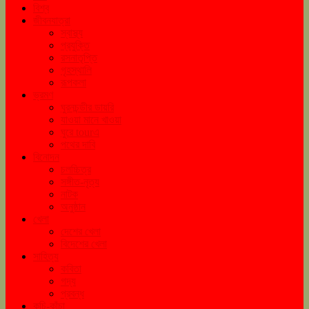
বিশ্ব
জীবনযাত্রা
স্বাস্থ্য
প্রযুক্তি
রসনাতৃপ্তি
গৃহস্থালি
রূপকলা
ভ্রমণ
ঘুরনচন্ডীর ডায়রি
যাওয়া মানে খাওয়া
ঘুরে tourএ
পথের দাবি
বিনোদন
চলচ্চিত্র
সঙ্গীত-নৃত্য
নাটক
অনুষ্ঠান
খেলা
দেশের খেলা
বিদেশের খেলা
সাহিত্য
কবিতা
গদ্য
প্রবন্ধ
কচি-কাঁচা