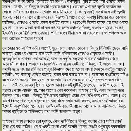
বিকল্পগুলি দেখায় তাতে প্রথমটিই হল রিশপ, গোর্খাল্যান্ড, ইন্ডিয়া তার পরে ওয়েস্ট বেঙ্গল
আসে। অর্থাৎ গোর্খাল্যান্ড কথাটি প্রথমে আসে। জোজো এখানেই ভুলটি করেছিলেন।
লোকেশন ট্যাগ করবার সময় খেয়াল করেননি হয়তো। কিন্তু একটু সতর্ক হলে এই ভুলটা
হত না, কারন এর পরে লোকেশনে যে বিকল্পগুলি আসে তাতে অবশ্য রিশপের পরে কোথাও
কালিম্পং, কোথাও ওয়েস্ট বেঙ্গল কথাটিই আসে। পরেরগুলি নিলেই তাকে এত কথা শুনতে
হত না। আরও একটা কথা না বললেই নয় গুগল ম্যাপেও কিন্তু বাংলার পাহাড়ে গেলেই
ইংরেজির সঙ্গে হিন্দি লেখা দেখায়। পশ্চিমবঙ্গের সীমাতে থাকা স্বত্বেও বাংলা গুগলও অফ
করে রেখেছে পাহাড়ের ম্যাপে।
জোজোর মত আমিও কদিন আগেই ঘুরে এলাম পাহাড় থেকে। কিন্তু শিলিগুড়ি ছেড়ে গাড়ি
সামান্য ওঠার পর থেকেই মনে হয়নি আমি পশ্চিমবঙ্গের কোথাও বেড়াতে এসেছি।
ভূপ্রকৃতিগত পার্থক্য তো আছেই, ভাষা সংস্কৃতি সভ্যতা সবেতেই আমাদের থেকে
অনেকটা ফারাক। পাহাড়ের মানুষগুলি ভাল না মন্দ সেটা নিয়ে কিন্তু এই আলোচনা নয়।
কথাটা হচ্ছে বাংলার রানি বলে প্রচুর বিজ্ঞাপন দেওয়া হলেও বাংলা সেখানে কতটুকু আছে?
দার্জিলিং সহ পাহাড়ে কেউই বাংলায় তেমন কথা বলতে চান না। আমাদের বাঙালিদের যদিও
এতে তেমন সমস্যা কিছু হয়না, কারন তারা যে কোনও ছুতোয় হিন্দি বলতে পারলে বেঁচে
যান। তাই তাদের অসুবিধে না হলেও আমার একটু দৃষ্টিকটু লেগেছে। আমি পাহাড়ে এই
প্রথম গেলাম এমনটা নয়, আর আগেও বেশ কয়েকবার পাহাড়ে গেছি, এবার অবশ্য বছর
তিনেক পরে গেলাম। কিন্তু হিন্দি ভাষার আধিক্য এবার যেন বেশি করে চোখে পড়ল। এর
আগে কিন্তু পাহাড়ের মানুষকে দেখেছি বাংলা বলার চেষ্টা করতে, এবারে সেই আন্তরিক
ইচ্ছেটা অনুপস্থিত মনে হল। কেউ কেউ বলতেই পারেন তাদের অন্য অভিজ্ঞতা, কিন্তু
আমার ব্যক্তিগত অভিজ্ঞতার কথা আমি জানালাম মাত্র।
পাহাড়ের অন্য কোথাও তো দূরস্ত, খোদ দার্জিলিঙেও কিন্তু বাংলায় লেখা সাইন বোর্ড
খুঁজে বের করা কঠিন। যে দু একটি বাংলা বোর্ড আপনি পাবেন সেগুলি শুধুমাত্র ব্যবসায়িক